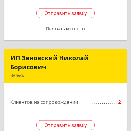
Отправить заявку
Отправить заявку
Показать контакты
Назад
ИП Зеновский Николай
ИП Зеновский Николай
Борисович
Борисович
Вельск
165150, Архангельская обл, Вельский р-н,
Лукинская д, Надежды ул, дом № 6
Клиентов на сопровождении
2
Подробнее
Отправить заявку
Отправить заявку