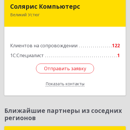
Солярис Компьютерс
Солярис Компьютерс
Великий Устюг
162390, Вологодская обл, Великий Устюг г,
Виноградова ул, дом № 87
Подробнее
Клиентов на сопровождении
122
1С:Специалист
1
Отправить заявку
Отправить заявку
Показать контакты
Назад
Ближайшие партнеры из соседних
регионов