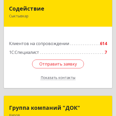
Содействие
Содействие
Сыктывкар
167004, Коми Респ, Сыктывкар г, Первомайская
ул, дом № 149
Подробнее
Клиентов на сопровождении
614
1С:Специалист
7
Отправить заявку
Отправить заявку
Показать контакты
Назад
Группа компаний "ДОК"
Группа компаний "ДОК"
Киров