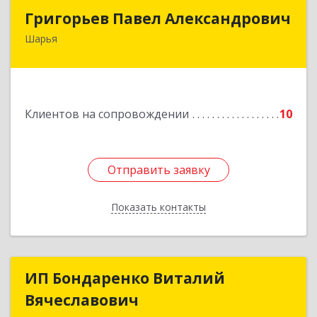
Григорьев Павел Александрович
Григорьев Павел Александрович
Шарья
157505, Костромская область, город Шарья,
улица Краснухина, дом 6.
Подробнее
Клиентов на сопровождении
10
Отправить заявку
Отправить заявку
Показать контакты
Назад
ИП Бондаренко Виталий
ИП Бондаренко Виталий
Вячеславович
Вячеславович