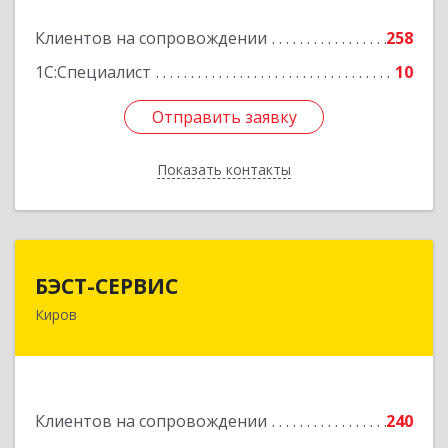
Подробнее
Клиентов на сопровождении
258
1С:Специалист
10
Отправить заявку
Отправить заявку
Показать контакты
Назад
БЭСТ-СЕРВИС
БЭСТ-СЕРВИС
Киров
610045, Кировская обл, Киров г, Дмитрия
Козулева ул, дом № 2, корпус 1
Подробнее
Клиентов на сопровождении
240