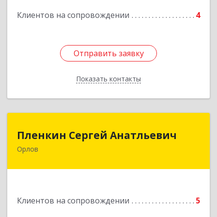
Клиентов на сопровождении
4
Отправить заявку
Отправить заявку
Показать контакты
Назад
Пленкин Сергей Анатльевич
Пленкин Сергей Анатльевич
Орлов
612 270, 612270, Кировская обл, , Орлов г,
Ленина ул, дом. 128
Подробнее
Клиентов на сопровождении
5