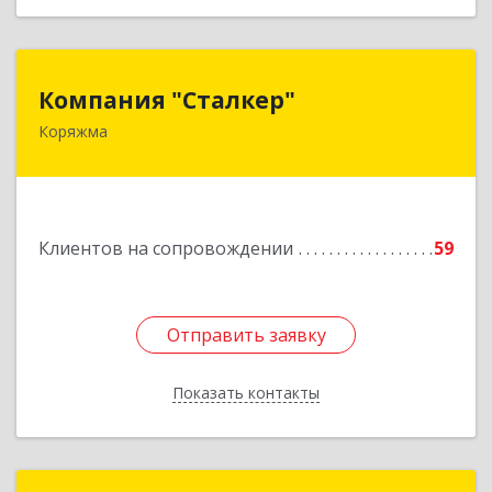
Компания "Сталкер"
Компания "Сталкер"
Коряжма
165651, Архангельская обл, Коряжма г,
Архангельская ул, дом № 14
Подробнее
Клиентов на сопровождении
59
Отправить заявку
Отправить заявку
Показать контакты
Назад