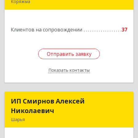
Коряжма
165650, Архангельская обл, Коряжма г,
Набережная им Н.Островского ул, дом № 38
Клиентов на сопровождении
37
Подробнее
Отправить заявку
Отправить заявку
Показать контакты
Назад
ИП Смирнов Алексей
ИП Смирнов Алексей
Николаевич
Николаевич
Шарья
Подробнее