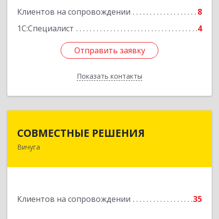
Клиентов на сопровождении
8
Подробнее
1С:Специалист
4
Отправить заявку
Отправить заявку
Показать контакты
Назад
СОВМЕСТНЫЕ РЕШЕНИЯ
СОВМЕСТНЫЕ РЕШЕНИЯ
Вичуга
155331, Ивановская обл, Вичугский р-н, Вичуга
г, Большая Пролетарская ул, дом № 16
Подробнее
Клиентов на сопровождении
35