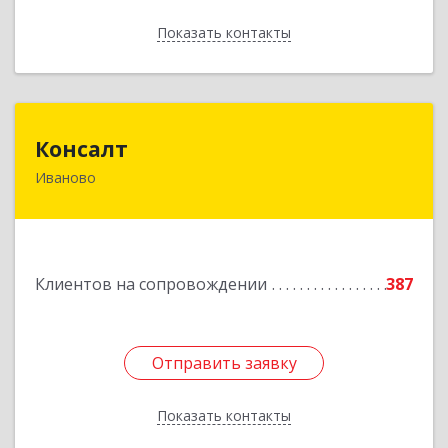
Показать контакты
Назад
Консалт
Консалт
Иваново
153000, Ивановская обл, Иваново г, Жарова ул,
дом № 3, оф.7001
Подробнее
Клиентов на сопровождении
387
Отправить заявку
Отправить заявку
Показать контакты
Назад