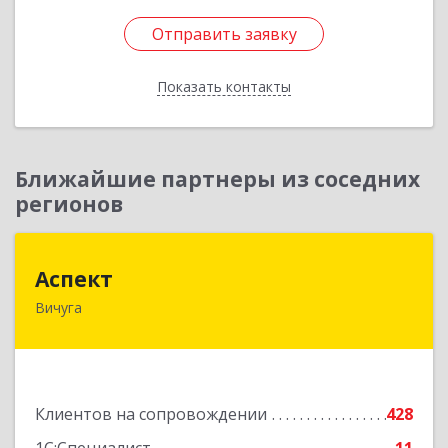
Отправить заявку
Отправить заявку
Показать контакты
Назад
Ближайшие партнеры из соседних
регионов
Аспект
Аспект
Вичуга
155331, Ивановская обл, Вичугский р-н, Вичуга
г, 50 лет Октября ул, дом № 6, этаж 2, пом.9
Подробнее
Клиентов на сопровождении
428