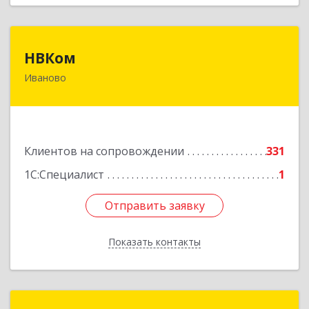
НВКом
НВКом
Иваново
153000, Ивановская обл, Иваново г, Аптечный
пер, дом № 11, оф.8
Подробнее
Клиентов на сопровождении
331
1С:Специалист
1
Отправить заявку
Отправить заявку
Показать контакты
Назад