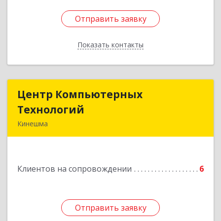
Отправить заявку
Отправить заявку
Показать контакты
Назад
Центр Компьютерных
Центр Компьютерных
Технологий
Технологий
Кинешма
155800, Ивановская обл, Кинешма г, Вичугская
ул, дом № 106
Клиентов на сопровождении
6
Подробнее
Отправить заявку
Отправить заявку