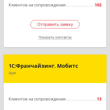
Клиентов на сопровождении
102
Отправить заявку
Отправить заявку
Показать контакты
Назад
1С:Франчайзинг. Мобитс
1С:Франчайзинг. Мобитс
Шуя
Подробнее
Клиентов на сопровождении
13