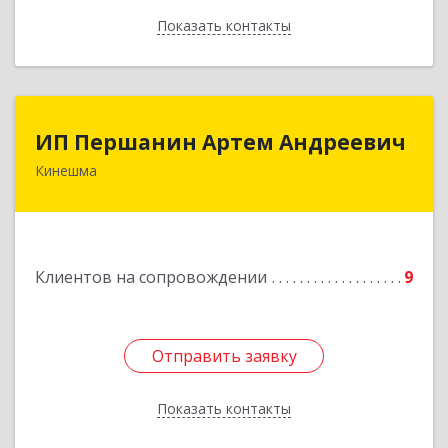
Показать контакты
Назад
ИП Першанин Артем Андреевич
ИП Першанин Артем Андреевич
Кинешма
Подробнее
Клиентов на сопровождении
9
Отправить заявку
Отправить заявку
Показать контакты
Назад