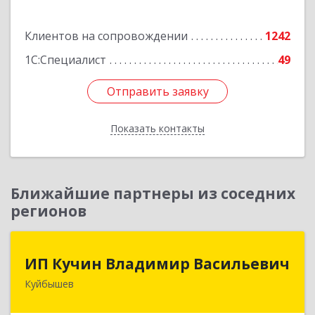
Подробнее
Клиентов на сопровождении
1242
1С:Специалист
49
Отправить заявку
Отправить заявку
Показать контакты
Назад
Ближайшие партнеры из соседних
регионов
ИП Кучин Владимир Васильевич
ИП Кучин Владимир Васильевич
Куйбышев
632387, Новосибирская обл, Куйбышев г,
Тургенева ул, дом № 4