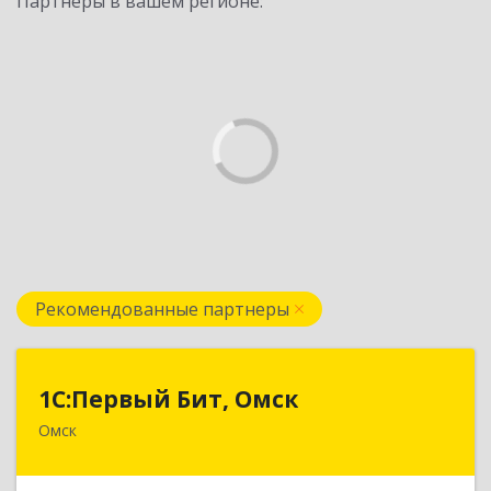
Партнеры в вашем регионе:
Рекомендованные партнеры
1С:Первый Бит, Омск
1С:Первый Бит, Омск
Омск
644099, Омская обл, Омск г, Гагарина ул, дом №
14, оф.208