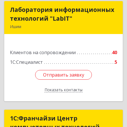
Лаборатория информационных
Лаборатория информационных
технологий "LabIT"
технологий "LabIT"
Ишим
627753, Тюменская обл, Ишимский р-н, Ишим г,
Ф.Энгельса ул, дом № 26
Клиентов на сопровождении
40
Подробнее
1С:Специалист
5
Отправить заявку
Отправить заявку
Показать контакты
Назад
1С:Франчайзи Центр
1С:Франчайзи Центр