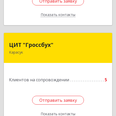
Отправить заявку
Отправить заявку
Показать контакты
Назад
ЦИТ "Гроссбух"
ЦИТ "Гроссбух"
Карасук
632861, Новосибирская обл, Карасукский р-н,
Карасук г, Сорокина ул, дом № 9, оф.3
Подробнее
Клиентов на сопровождении
5
Отправить заявку
Отправить заявку
Показать контакты
Назад