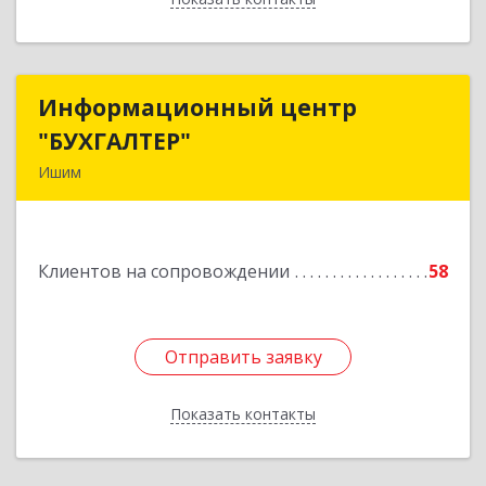
Информационный центр
Информационный центр
"БУХГАЛТЕР"
"БУХГАЛТЕР"
Ишим
627750, Тюменская обл, Ишим г, Советская ул,
дом № 16
Клиентов на сопровождении
58
Подробнее
Отправить заявку
Отправить заявку
Показать контакты
Назад