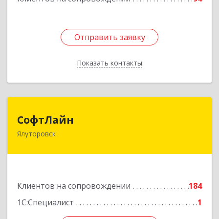
Отправить заявку
Отправить заявку
Показать контакты
Назад
СофтЛайн
СофтЛайн
Ялуторовск
627010, Тюменская обл, Ялуторовский р-н,
Ялуторовск г, Ленина ул, дом № 28
Подробнее
Клиентов на сопровождении
184
1С:Специалист
1