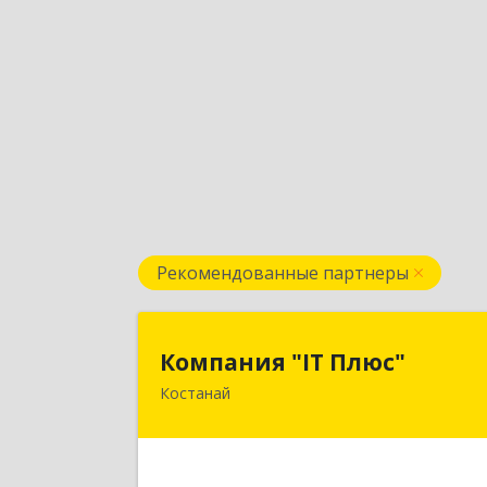
Рекомендованные партнеры
Компания "IT Плюс
Компания "IT Плюс"
Костанай
Казахстан, г. Костанай, ул
Темирбаева 6
Подробне