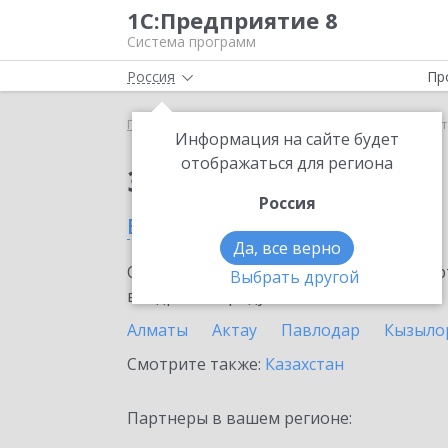
1С:Предприятие 8
Система программ
Россия
Пр
Главная
Сервисы ИТС
ЮKassa
ЮKassa в Кос
Информация на сайте будет
отображаться для региона
Заказать ЮKassa
Россия
в Костанае
Да, все верно
Ознакомьтесь с информационными карт
Выбрать другой
внедрение продукта.
Алматы
Актау
Павлодар
Кызыло
Смотрите также:
Казахстан
Партнеры в вашем регионе: