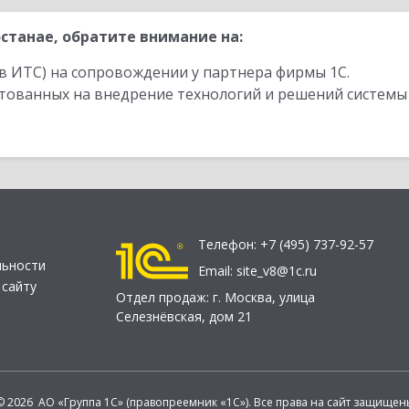
станае, обратите внимание на:
в ИТС) на сопровождении у партнера фирмы 1С.
стованных на внедрение технологий и решений системы
Телефон:
+7 (495) 737-92-57
льности
Email:
site_v8@1c.ru
 сайту
Отдел продаж:
г. Москва
,
улица
Селезнёвская, дом 21
© 2026 АО «Группа 1С» (правопреемник «1С»). Все права на сайт защищен