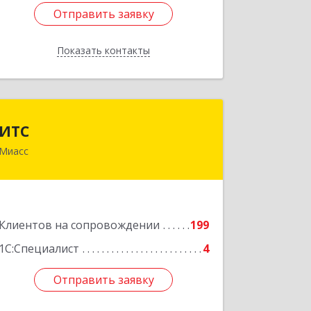
Отправить заявку
Отправить заявку
Показать контакты
Назад
ИТС
ИТС
Миасс
456300, Челябинская обл, Миасс г,
Романенко ул, дом № 50б
Подробнее
Клиентов на сопровождении
199
1С:Специалист
4
Отправить заявку
Отправить заявку