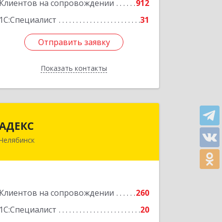
Клиентов на сопровождении
912
1С:Специалист
31
Отправить заявку
Отправить заявку
Показать контакты
Назад
АДЕКС
АДЕКС
Челябинск
454080, Челябинская обл, Челябинск г,
Смирных ул, дом № 15А, пом.51
Подробнее
Клиентов на сопровождении
260
1С:Специалист
20