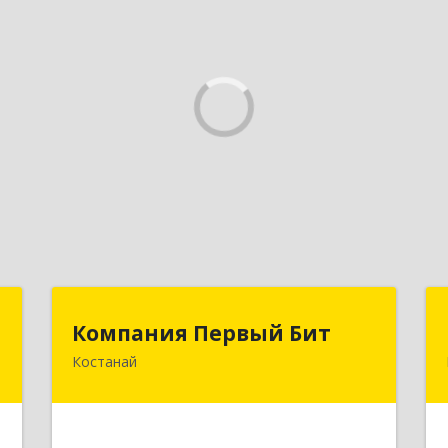
"
Компания Первый Бит
Компания Первый Бит
Костанай
.
Республика Казахстан, г. Костанай,
0
Аль-Фараби, 111/а, БЦ Парус, к. 302
е
Подробнее