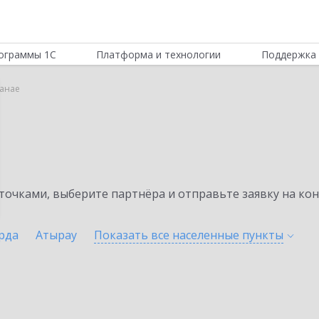
ограммы 1С
Платформа и технологии
Поддержка 
танае
очками, выберите партнёра и отправьте заявку на ко
рда
Атырау
Показать все населенные
пункты