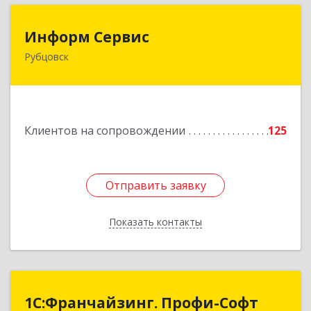
Информ Сервис
Информ Сервис
Рубцовск
658204, Алтайский край, Рубцовск г, Алтайская
ул, дом № 7
Подробнее
Клиентов на сопровождении
125
Отправить заявку
Отправить заявку
Показать контакты
Назад
1С:Франчайзинг. Профи-Софт
1С:Франчайзинг. Профи-Софт