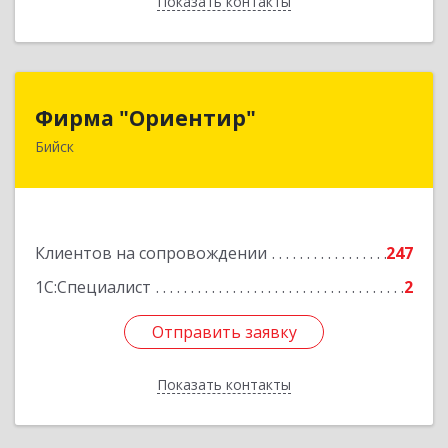
Показать контакты
Назад
Фирма "Ориентир"
Фирма "Ориентир"
Бийск
659300, Алтайский край, Бийск г, Сергея Кирова
пр-кт, дом № 3
Подробнее
Клиентов на сопровождении
247
1С:Специалист
2
Отправить заявку
Отправить заявку
Показать контакты
Назад