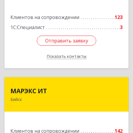
Подробнее
Клиентов на сопровождении
123
1С:Специалист
3
Отправить заявку
Отправить заявку
Показать контакты
Назад
МАРЭКС ИТ
МАРЭКС ИТ
Бийск
Алтайский край, Бийск г, Разина, дом № 94
Подробнее
Клиентов на сопровождении
142