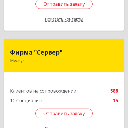
Отправить заявку
Отправить заявку
Показать контакты
Назад
Фирма "Сервер"
Фирма "Сервер"
Мелеуз
453852, Башкортостан Респ, Мелеузовский р-н,
Мелеуз г, 32-й мкр, дом № 36
Подробнее
Клиентов на сопровождении
588
1С:Специалист
15
Отправить заявку
Отправить заявку