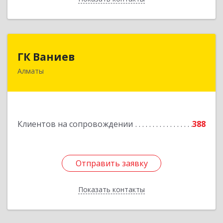
ГК Ваниев
ГК Ваниев
Алматы
Республика Казахстан, Бостандыкский район,
г.Алматы, ул. Егизбаева, 7/3 НП 96
Подробнее
Клиентов на сопровождении
388
Отправить заявку
Отправить заявку
Показать контакты
Назад