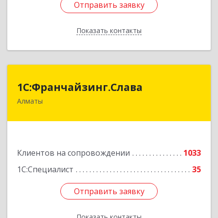
Отправить заявку
Отправить заявку
Показать контакты
Назад
1С:Франчайзинг.Слава
1С:Франчайзинг.Слава
Алматы
Казахстан, Алматы, 050022, Кашгарская 58-2
Подробнее
Клиентов на сопровождении
1033
1С:Специалист
35
Отправить заявку
Отправить заявку
Показать контакты
Назад