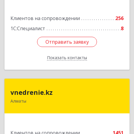
Подробнее
Клиентов на сопровождении
256
1С:Специалист
8
Отправить заявку
Отправить заявку
Показать контакты
Назад
vnedrenie.kz
vnedrenie.kz
Алматы
Казахстан, г.Алматы, ул.Прокофьева 45-56
Подробнее
Клиентов на сопровождении
1451