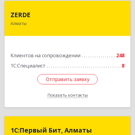
ZERDE
ZERDE
Алматы
050026, Республика Казахстан, г. Алматы, ул.
Байзакова, 132 "А"
Подробнее
Клиентов на сопровождении
248
1С:Специалист
8
Отправить заявку
Отправить заявку
Показать контакты
Назад
1С:Первый Бит, Алматы
1С:Первый Бит, Алматы