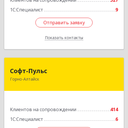
Клиентов на сопровождении
527
1С:Специалист
9
Отправить заявку
Отправить заявку
Показать контакты
Назад
Софт-Пульс
Софт-Пульс
Горно-Алтайск
649006, Алтай Респ, Горно-Алтайск г,
Комсомольская ул, дом № 13
Подробнее
Клиентов на сопровождении
414
1С:Специалист
6