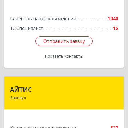
Подробнее
Клиентов на сопровождении
1040
1С:Специалист
15
Отправить заявку
Отправить заявку
Показать контакты
Назад
АЙТИС
АЙТИС
Барнаул
656067, Алтайский край, Барнаул г, Взлетная ул,
дом № 65
Подробнее