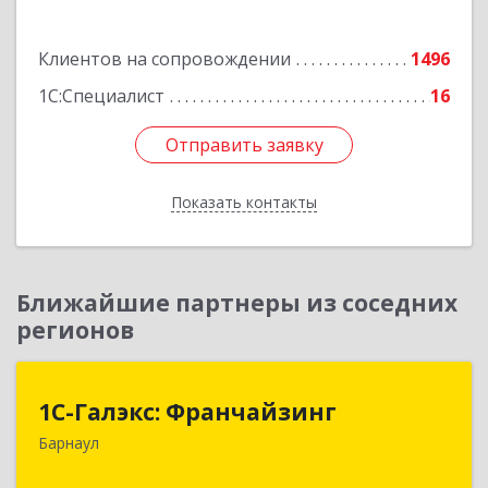
Подробнее
Клиентов на сопровождении
1496
1С:Специалист
16
Отправить заявку
Отправить заявку
Показать контакты
Назад
Ближайшие партнеры из соседних
регионов
1С-Галэкс: Франчайзинг
1С-Галэкс: Франчайзинг
Барнаул
656015, Алтайский край, Барнаул г, Деповская
ул, дом № 7, каб.А-105