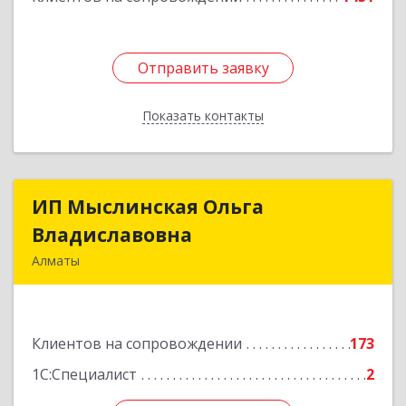
Отправить заявку
Отправить заявку
Показать контакты
Назад
ИП Мыслинская Ольга
ИП Мыслинская Ольга
Владиславовна
Владиславовна
Алматы
КАЗАХСТАН, 050000, Алматы, мкр. Орбита 3,
дом № 26, кв.226
Клиентов на сопровождении
173
Подробнее
1С:Специалист
2