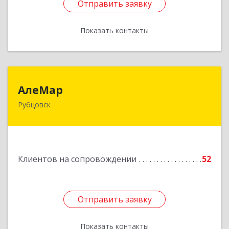
Отправить заявку
Отправить заявку
Показать контакты
Назад
АлеМар
АлеМар
Рубцовск
658210, Алтайский край, Рубцовск г,
Комсомольская ул, дом № 80
Подробнее
Клиентов на сопровождении
52
Отправить заявку
Отправить заявку
Показать контакты
Назад