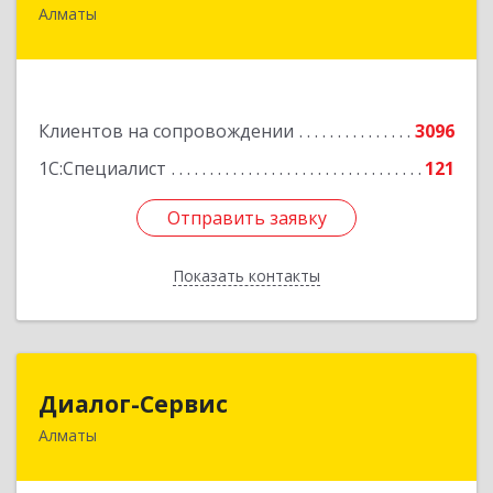
Алматы
050046, Казахстан, Алматы,ул. Сатпаева, д. 90/1,
6 этаж
Подробнее
Клиентов на сопровождении
3096
1С:Специалист
121
Отправить заявку
Отправить заявку
Показать контакты
Назад
Диалог-Сервис
Диалог-Сервис
Алматы
050057, Республика Казахстан, г. Алматы, ул.
Мынбаева, 46/48, н.п.2