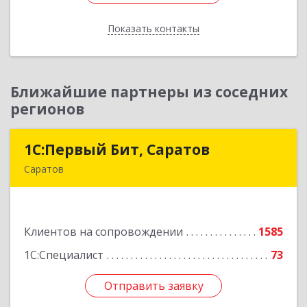
Показать контакты
Назад
Ближайшие партнеры из соседних
регионов
1С:Первый Бит, Саратов
1С:Первый Бит, Саратов
Саратов
410005, Саратовская обл, Саратов г,
Астраханская ул, дом № 87, корпус 50
Клиентов на сопровождении
1585
Подробнее
1С:Специалист
73
Отправить заявку
Отправить заявку