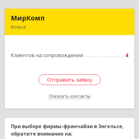
МирКомп
МирКомп
Вольск
412900, Саратовская обл, Вольск г,
Володарского ул, дом № 86
Клиентов на сопровождении
4
Подробнее
Отправить заявку
Отправить заявку
Показать контакты
Назад
При выборе фирмы-франчайзи в Энгельсе,
обратите внимание на: