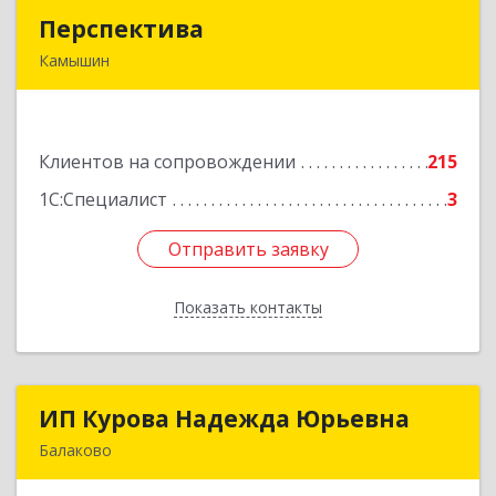
Перспектива
Перспектива
Камышин
403850, Волгоградская обл, Камышин г,
Леонова ул, дом № 26
Клиентов на сопровождении
215
Подробнее
1С:Специалист
3
Отправить заявку
Отправить заявку
Показать контакты
Назад
ИП Курова Надежда Юрьевна
ИП Курова Надежда Юрьевна
Балаково
413857, Саратовская обл, Балаково г,