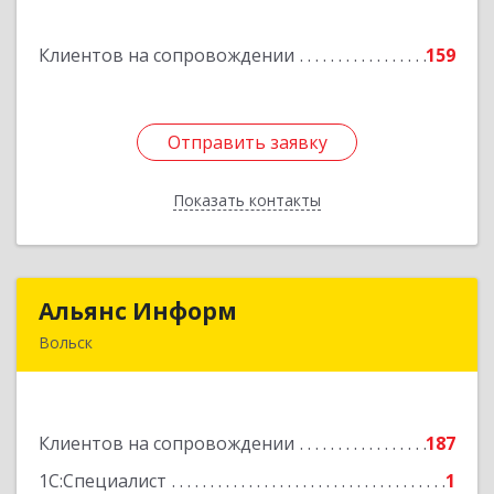
Комсомольская ул, дом № 51, кв.81
Клиентов на сопровождении
159
Подробнее
Отправить заявку
Отправить заявку
Показать контакты
Назад
Альянс Информ
Альянс Информ
Вольск
412906, Саратовская обл, Вольск г,
Чернышевского ул, дом № 73А
Клиентов на сопровождении
187
Подробнее
1С:Специалист
1