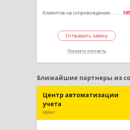
Подробне
Клиентов на сопровождении
10
Отправить заявку
Отправить заявку
Показать контакты
Назад
Ближайшие партнеры из со
Центр автоматизации
Центр автоматизаци
учета
учет
Ирбит
623854, Свердловская обл, Ирбит г
Маршала Жукова ул, дом № 3, кв.2