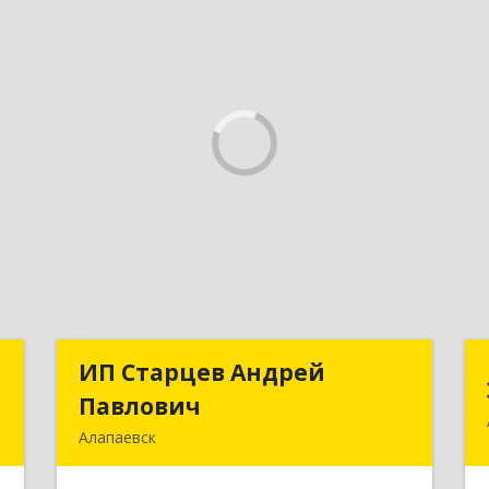
С
ИП Старцев Андрей
ИП Старцев Андрей
Павлович
Павлович
к
Алапаевск
9
624601, Свердловская обл, Алапаевск
г, Братьев Смольниковых ул, дом №