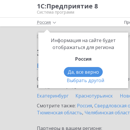
1С:Предприятие 8
Система программ
Россия
Пр
Главная
Сервисы ИТС
ЮKassa
ЮKassa в Ала
Информация на сайте будет
отображаться для региона
Заказать ЮKassa
Россия
в Алапаевске
Да, все верно
Ознакомьтесь с информационными карт
Выбрать другой
внедрение продукта.
Екатеринбург
Краснотурьинск
Нов
Смотрите также:
Россия
,
Свердловская 
Тюменская область
,
Челябинская облас
Партнеры в вашем регионе: