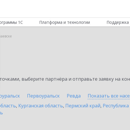
ограммы 1С
Платформа и технологии
Поддержка 
паевске
очками, выберите партнёра и отправьте заявку на ко
оуральск
Первоуральск
Ревда
Показать все нас
область
,
Курганская область
,
Пермский край
,
Республика
ть