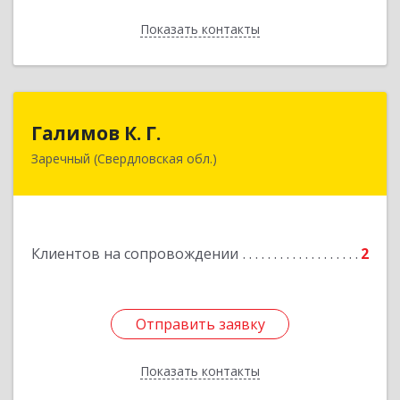
Показать контакты
Назад
Галимов К. Г.
Галимов К. Г.
Заречный (Свердловская обл.)
Свердловская обл, г. Заречный, ул. Кузнецова,
д.24, оф.72
Подробнее
Клиентов на сопровождении
2
Отправить заявку
Отправить заявку
Показать контакты
Назад