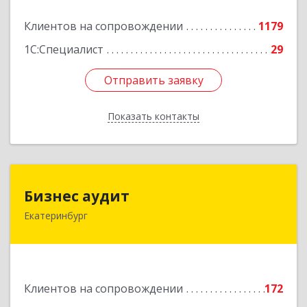
Подробнее
Клиентов на сопровождении
1179
1С:Специалист
29
Отправить заявку
Отправить заявку
Показать контакты
Назад
Бизнес аудит
Бизнес аудит
Екатеринбург
620062, Свердловская обл, Екатеринбург г,
Гагарина ул, дом № 14, оф.908
Подробнее
Клиентов на сопровождении
172