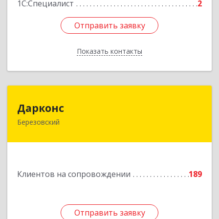
1С:Специалист
2
Отправить заявку
Отправить заявку
Показать контакты
Назад
Дарконс
Дарконс
Березовский
623700, Свердловская обл, Березовский г,
Строителей ул, дом № 4, оф.418
Подробнее
Клиентов на сопровождении
189
Отправить заявку
Отправить заявку