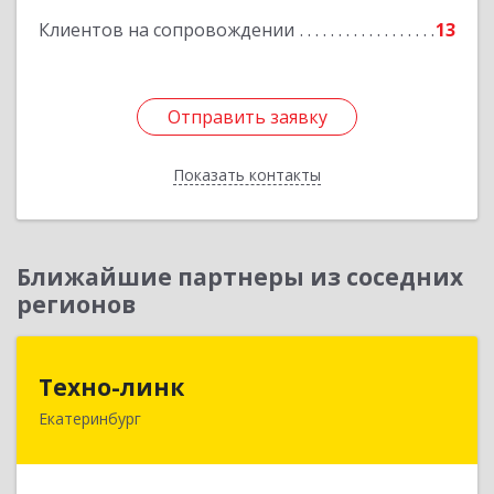
Клиентов на сопровождении
13
Отправить заявку
Отправить заявку
Показать контакты
Назад
Ближайшие партнеры из соседних
регионов
Техно-линк
Техно-линк
Екатеринбург
620000, Свердловская обл, Екатеринбург г,
Основинская ул, строение 10, оф.1116