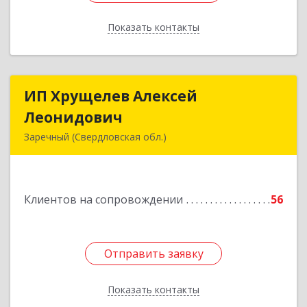
Показать контакты
Назад
ИП Хрущелев Алексей
ИП Хрущелев Алексей
Леонидович
Леонидович
Заречный (Свердловская обл.)
624250, Свердловская обл, Заречный г,
Курчатова ул, дом № 27/2, кв.57
Клиентов на сопровождении
56
Подробнее
Отправить заявку
Отправить заявку
Показать контакты
Назад