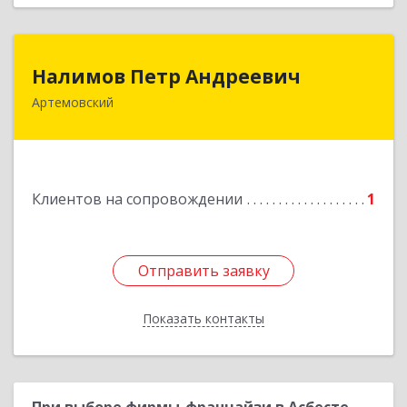
Налимов Петр Андреевич
Налимов Петр Андреевич
Артемовский
623780, Свердловская обл, Артемовский г,
Добролюбова ул, дом № 25
Подробнее
Клиентов на сопровождении
1
Отправить заявку
Отправить заявку
Показать контакты
Назад