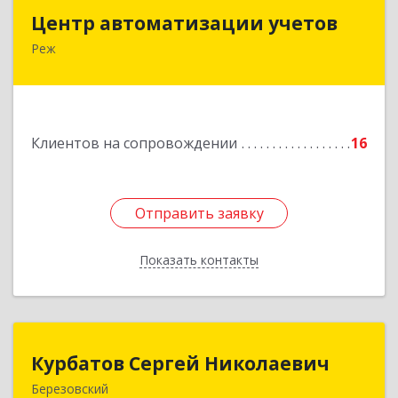
Центр автоматизации учетов
Центр автоматизации учетов
Реж
623750, Свердловская обл, Режевской р-н, Реж
г, Энгельса ул, дом № 6 А
Подробнее
Клиентов на сопровождении
16
Отправить заявку
Отправить заявку
Показать контакты
Назад
Курбатов Сергей Николаевич
Курбатов Сергей Николаевич
Березовский
623 701, 623701, Свердловская обл,