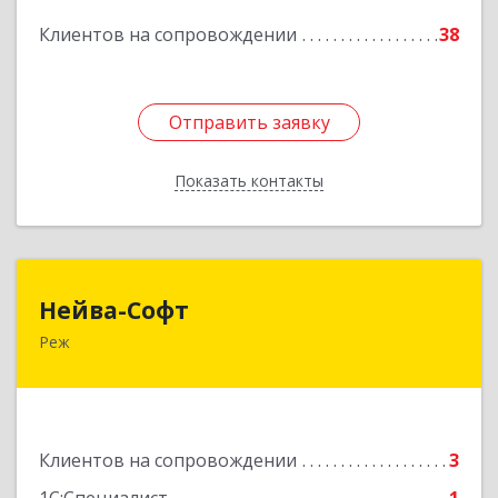
Подробнее
Клиентов на сопровождении
38
Отправить заявку
Отправить заявку
Показать контакты
Назад
Нейва-Софт
Нейва-Софт
Реж
623750, Свердловская обл, Режевской р-н, Реж
г, Ленина ул, дом № 76/1, оф.1
Подробнее
Клиентов на сопровождении
3