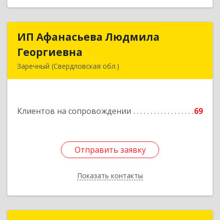
ИП Афанасьева Людмила
ИП Афанасьева Людмила
Георгиевна
Георгиевна
Заречный (Свердловская обл.)
624250, Свердловская обл, Заречный г,
Алещенкова ул, дом № 4, кв.46
Клиентов на сопровождении
69
Подробнее
Отправить заявку
Отправить заявку
Показать контакты
Назад