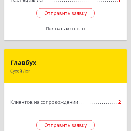
1С:Специалист
1
Отправить заявку
Отправить заявку
Показать контакты
Назад
Главбух
Главбух
Сухой Лог
624800, Свердловская обл, Сухой Лог г,
Артиллеристов ул, дом № 41, кв.28
Подробнее
Клиентов на сопровождении
2
Отправить заявку
Отправить заявку