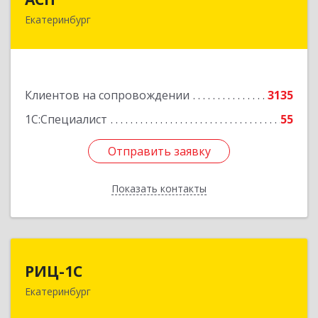
Екатеринбург
620075, Свердловская обл, Екатеринбург г,
Карла Либкнехта ул, строение 22, оф.521
Подробнее
Клиентов на сопровождении
3135
1С:Специалист
55
Отправить заявку
Отправить заявку
Показать контакты
Назад
РИЦ-1С
РИЦ-1С
Екатеринбург
620102, Свердловская обл, Екатеринбург г,
Фурманова ул, дом № 124