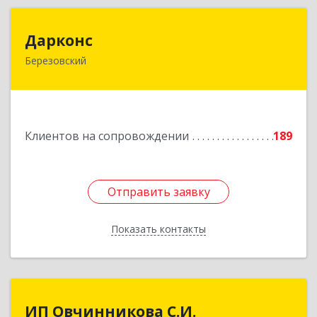
Дарконс
Дарконс
Березовский
623700, Свердловская обл, Березовский г,
Строителей ул, дом № 4, оф.418
Подробнее
Клиентов на сопровождении
189
Отправить заявку
Отправить заявку
Показать контакты
Назад
ИП Овчинникова С.И.
ИП Овчинникова С.И.