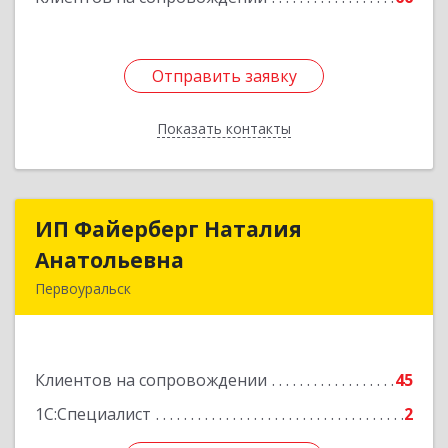
Отправить заявку
Отправить заявку
Показать контакты
Назад
ИП Файерберг Наталия
ИП Файерберг Наталия
Анатольевна
Анатольевна
Первоуральск
623119, Свердловская обл, Первоуральск г,
Строителей ул, дом № 38-24
Клиентов на сопровождении
45
Подробнее
1С:Специалист
2