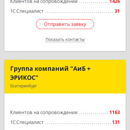
Клиентов на сопровождении
1426
1С:Специалист
31
Отправить заявку
Отправить заявку
Показать контакты
Назад
Группа компаний "АиБ +
Группа компаний "АиБ +
ЭРИКОС"
ЭРИКОС"
Екатеринбург
620075, Свердловская обл, Екатеринбург г,
Луначарского ул, дом № 81, оф.1008
Клиентов на сопровождении
1163
Подробнее
1С:Специалист
131