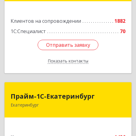
Подробнее
Клиентов на сопровождении
1882
1С:Специалист
70
Отправить заявку
Отправить заявку
Показать контакты
Назад
Прайм-1С-Екатеринбург
Прайм-1С-Екатеринбург
Екатеринбург
620142, Свердловская обл, Екатеринбург г, 8
Марта ул, дом № 49, оф.609
Подробнее