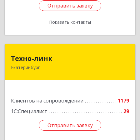
Отправить заявку
Отправить заявку
Показать контакты
Назад
Техно-линк
Техно-линк
Екатеринбург
620000, Свердловская обл, Екатеринбург г,
Основинская ул, строение 10, оф.1116
Подробнее
Клиентов на сопровождении
1179
1С:Специалист
29
Отправить заявку
Отправить заявку