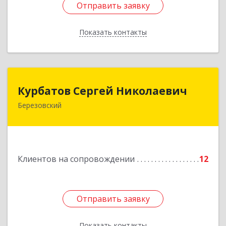
Отправить заявку
Отправить заявку
Показать контакты
Назад
Курбатов Сергей Николаевич
Курбатов Сергей Николаевич
Березовский
623 701, 623701, Свердловская обл,
Березовский г, Театральная ул, д. 28, кв.43
Подробнее
Клиентов на сопровождении
12
Отправить заявку
Отправить заявку
Показать контакты
Назад