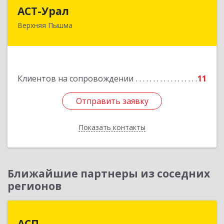
АСТ-Урал
АСТ-Урал
Верхняя Пышма
624090, Свердловская обл, Верхняя Пышма г,
Уральских рабочих ул, дом № 45А - 76
Подробнее
Клиентов на сопровождении
11
Отправить заявку
Отправить заявку
Показать контакты
Назад
Ближайшие партнеры из соседних
регионов
АСП
АСП