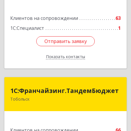
Подробнее
Клиентов на сопровождении
63
1С:Специалист
1
Отправить заявку
Отправить заявку
Показать контакты
Назад
1С:Франчайзинг.ТандемБюджет
1С:Франчайзинг.ТандемБюджет
Тобольск
Подробнее
Клиентов на сопровождении
66