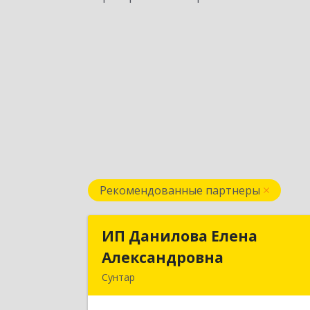
Рекомендованные партнеры
ИП Данилова Елена
ИП Данилова Елен
Александровна
Александровн
Сунтар
Подробне