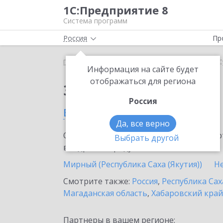
1С:Предприятие 8
Система программ
Россия
Пр
Главная
Сервисы ИТС
Smartway
Smartway в 
Информация на сайте будет
отображаться для региона
Заказать Smartway
Россия
в Сунтаре
Да, все верно
Ознакомьтесь с информационными карт
Выбрать другой
внедрение продукта.
Мирный (Республика Саха (Якутия))
Н
Смотрите также:
Россия
,
Республика Сах
Магаданская область
,
Хабаровский край
Партнеры в вашем регионе: