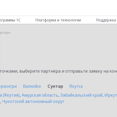
ограммы 1С
Платформа и технологии
Поддержка 
Сунтаре
очками, выберите партнёра и отправьте заявку на ко
ерюнгри
Вилюйск
Сунтар
Якутск
а (Якутия)
,
Амурская область
,
Забайкальский край
,
Иркут
,
Чукотский автономный округ