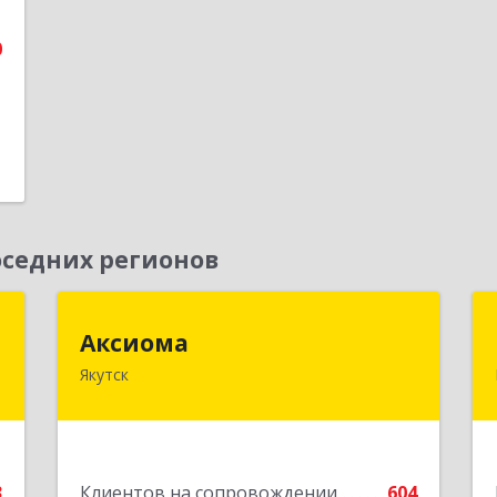
0
седних регионов
"
Аксиома
Аксиома
Якутск
,
677000, Саха /Якутия/ Респ, Якутск г,
7
Чиряева ул, дом № 1, кв.19
е
Подробнее
3
Клиентов на сопровождении
604