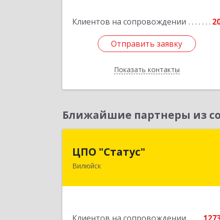
Клиентов на сопровождении
2
Отправить заявку
Отправить заявку
Показать контакты
Назад
Ближайшие партнеры из со
ЦПО "Статус
ЦПО "Статус"
Вилюйск
677000, Саха /Якутия/ Респ, Якутск г
Ленина пр-кт, дом № 1, оф.42
Подробне
Клиентов на сопровождении
127