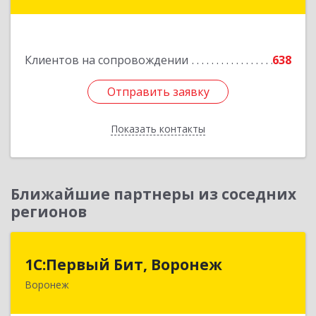
Лесной мкр, дом № 3, оф.103
Подробнее
Клиентов на сопровождении
638
Отправить заявку
Отправить заявку
Показать контакты
Назад
Ближайшие партнеры из соседних
регионов
1С:Первый Бит, Воронеж
1С:Первый Бит, Воронеж
Воронеж
394006, Воронежская обл, Воронеж г, 20-летия
Октября ул, дом № 119, оф.711