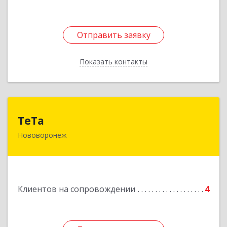
Отправить заявку
Отправить заявку
Показать контакты
Назад
ТеТа
ТеТа
Нововоронеж
396 073, Нововоронеж г, а/я, дом № 30
Подробнее
Клиентов на сопровождении
4