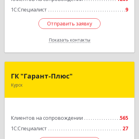
1С:Специалист
9
Отправить заявку
Отправить заявку
Показать контакты
Назад
ГК "Гарант-Плюс"
ГК "Гарант-Плюс"
Курск
305035, Курская обл, Курск г, Овечкина ул, дом
№ 14, пом.1
Подробнее
Клиентов на сопровождении
565
1С:Специалист
27