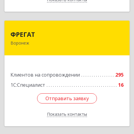
ФРЕГАТ
ФРЕГАТ
Воронеж
394006, Воронежская обл, Воронеж г,
Бахметьева ул, дом № 2Б, пом.I, офис 220
Подробнее
Клиентов на сопровождении
295
1С:Специалист
16
Отправить заявку
Отправить заявку
Показать контакты
Назад