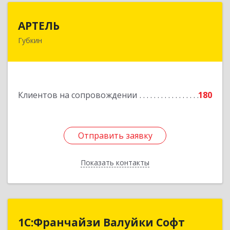
АРТЕЛЬ
АРТЕЛЬ
Губкин
309181, Белгородская обл, Губкинский р-н,
Губкин г, Мира ул, дом № 20, оф.506
Подробнее
Клиентов на сопровождении
180
Отправить заявку
Отправить заявку
Показать контакты
Назад
1С:Франчайзи Валуйки Софт
1С:Франчайзи Валуйки Софт