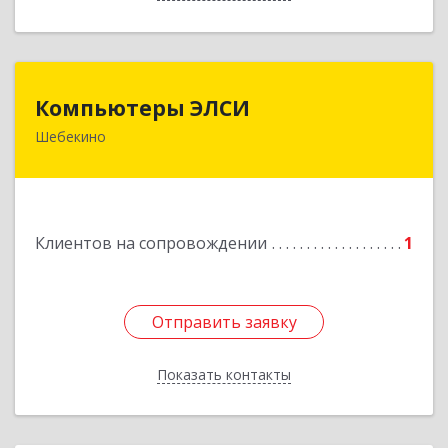
Компьютеры ЭЛСИ
Компьютеры ЭЛСИ
Шебекино
309290, Белгородская обл, Шебекино,
ул.Ленина , д.12
Подробнее
Клиентов на сопровождении
1
Отправить заявку
Отправить заявку
Показать контакты
Назад