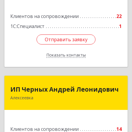
Подробнее
Клиентов на сопровождении
22
1С:Специалист
1
Отправить заявку
Отправить заявку
Показать контакты
Назад
ИП Черных Андрей Леонидович
ИП Черных Андрей Леонидович
Алексеевка
309850, Белгородская обл, Алексеевский р-н,
Алексеевка г, Совхозная ул, дом № 23, кв.2
Подробнее
Клиентов на сопровождении
14