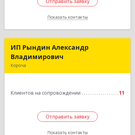
Отправить заявку
Отправить заявку
Показать контакты
Назад
ИП Рындин Александр
ИП Рындин Александр
Владимирович
Владимирович
Короча
309 201, Белгородская обл, Корочанский р-н,
Дальняя Игуменка с, Кураковка ул, дом № 76
Клиентов на сопровождении
11
Подробнее
Отправить заявку
Отправить заявку
Показать контакты
Назад