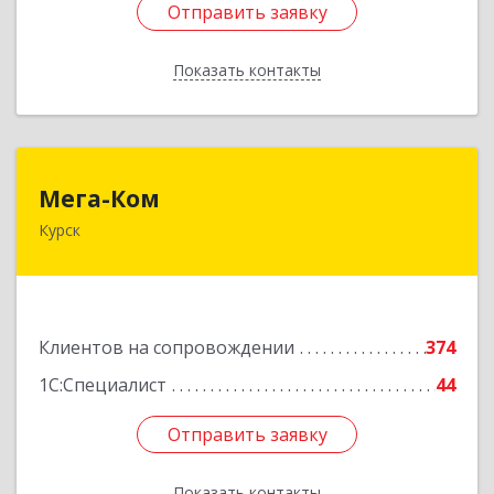
Отправить заявку
Отправить заявку
Показать контакты
Назад
Мега-Ком
Мега-Ком
Курск
305001, Курская обл, Курск г, Красной Армии ул,
дом № 23 А
Подробнее
Клиентов на сопровождении
374
1С:Специалист
44
Отправить заявку
Отправить заявку
Показать контакты
Назад