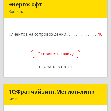
ЭнергоСофт
ЭнергоСофт
Когалым
628485, Ханты-Мансийский Автономный округ
- Югра АО, Когалым г, Сопочинского проезд,
строение 2, оф.18
Клиентов на сопровождении
10
Подробнее
Отправить заявку
Отправить заявку
Показать контакты
Назад
1С:Франчайзинг.Мегион-линк
1С:Франчайзинг.Мегион-линк
Мегион
Подробнее