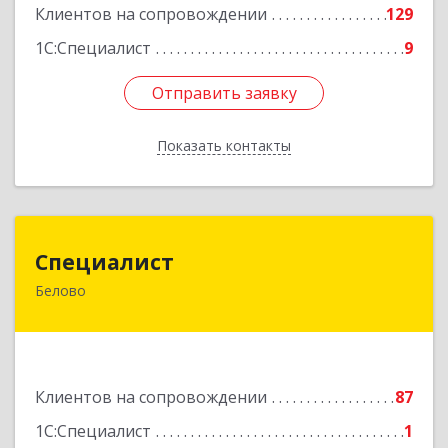
Подробнее
Клиентов на сопровождении
129
1С:Специалист
9
Отправить заявку
Отправить заявку
Показать контакты
Назад
Специалист
Специалист
Белово
Кемеровская обл, Белово г, Ленина ул, дом №
31-2
Подробнее
Клиентов на сопровождении
87
1С:Специалист
1