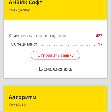
АНВИК Софт
Новокузнецк
654079, Кемеровская область - Кузбасс,
Новокузнецкий г.о, Новокузнецк г,
Куйбышевский р-н, Невского ул, дом № 1, этаж
2
Клиентов на сопровождении
422
Подробнее
1С:Специалист
17
Отправить заявку
Отправить заявку
Показать контакты
Назад
Алгоритм
Алгоритм
Кемерово
650043, Кемеровская обл, Кемерово г,