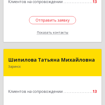
Клиентов на сопровождении
13
Отправить заявку
Отправить заявку
Показать контакты
Назад
Шипилова Татьяна Михайловна
Шипилова Татьяна Михайловна
Заринск
Подробнее
Клиентов на сопровождении
13