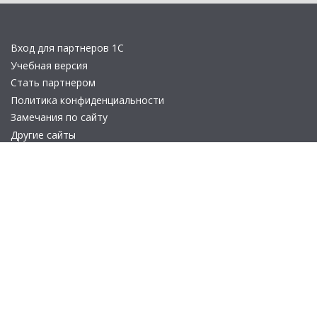
Вход для партнеров 1С
Учебная версия
Стать партнером
Политика конфиденциальности
Замечания по сайту
Другие сайты
Телефон:
+7 (495) 737-92-57
Email:
site_v8@1c.ru
Отдел продаж:
г. Москва
,
улица Селезнёвская, дом 21
© 2026 АО «Группа 1С» (правопреемник «1С»). Все права на сайт
защищены