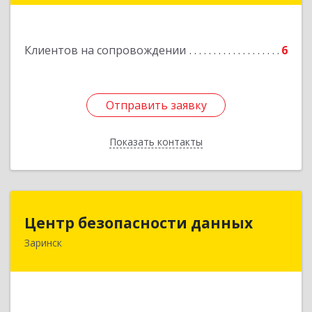
Подробнее
Клиентов на сопровождении
6
Отправить заявку
Отправить заявку
Показать контакты
Назад
Центр безопасности данных
Центр безопасности данных
Заринск
659100, Алтайский край, Заринск г, Таратынова
ул, дом № 11, кв.9
Подробнее