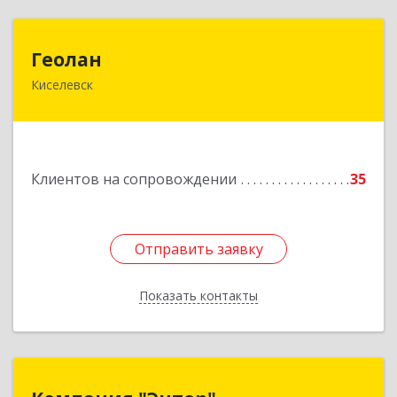
Геолан
Геолан
Киселевск
652700, Кемеровская обл, Киселевск г,
Транспортная ул, дом № 54
Подробнее
Клиентов на сопровождении
35
Отправить заявку
Отправить заявку
Показать контакты
Назад
Компания "Энтер"