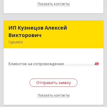
Показать контакты
Назад
ИП Кузнецов Алексей
ИП Кузнецов Алексей
Викторович
Викторович
Гурьевск
652780, Кемеровская обл, Гурьевский р-н,
Гурьевск г, Суворова ул, дом № 32
Клиентов на сопровождении
49
Подробнее
Отправить заявку
Отправить заявку
Показать контакты
Назад