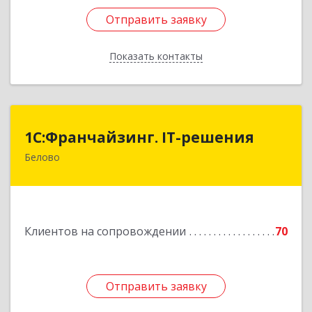
Отправить заявку
Отправить заявку
Показать контакты
Назад
1С:Франчайзинг. IT-решения
1С:Франчайзинг. IT-решения
Белово
652600, Кемеровская обл, Белово г,
Железнодорожный пер, дом № 27
Подробнее
Клиентов на сопровождении
70
Отправить заявку
Отправить заявку