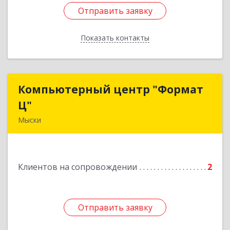
Отправить заявку
Отправить заявку
Показать контакты
Назад
Компьютерный центр "Формат
Компьютерный центр "Формат
Ц"
Ц"
Мыски
652840, Кемеровская обл, Мыски г, Вахрушева
ул, д. 7, кв. 48
Клиентов на сопровождении
2
Подробнее
Отправить заявку
Отправить заявку