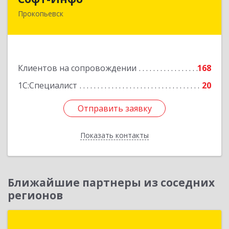
Прокопьевск
653039, Кемеровская область - Кузбасс,
Прокопьевск г, Институтская ул, дом № 9а,
оф.15
Подробнее
Клиентов на сопровождении
168
1С:Специалист
20
Отправить заявку
Отправить заявку
Показать контакты
Назад
Ближайшие партнеры из соседних
регионов
АНВИК Софт