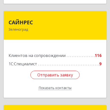
САЙНРЕС
САЙНРЕС
Зеленоград
124365, Москва г, Зеленоград г, корпус 2307А,
кв.37
Подробнее
Клиентов на сопровождении
116
1С:Специалист
9
Отправить заявку
Отправить заявку
Показать контакты
Назад