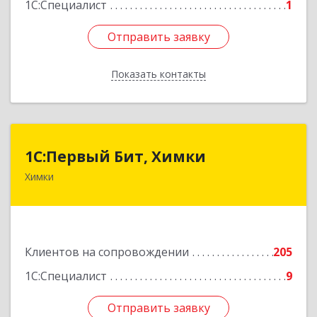
1С:Специалист
1
Отправить заявку
Отправить заявку
Показать контакты
Назад
1С:Первый Бит, Химки
1С:Первый Бит, Химки
Химки
141402, Московская обл, г.о. Химки, Химки г,
Московская ул, дом № 38А, оф.1201
Подробнее
Клиентов на сопровождении
205
1С:Специалист
9
Отправить заявку
Отправить заявку