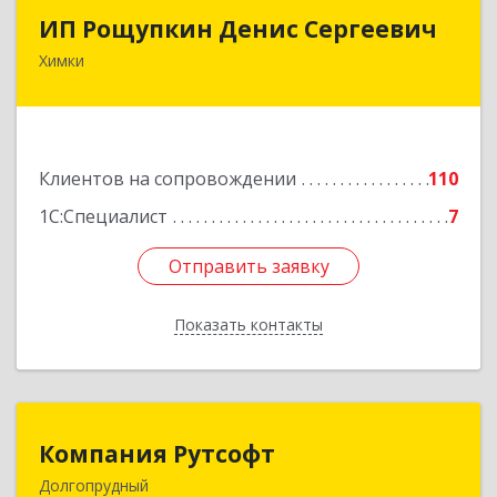
ИП Рощупкин Денис Сергеевич
ИП Рощупкин Денис Сергеевич
Химки
141402, Московская обл, г.о. Химки, Химки г,
Московская ул, дом № 21А, кв.126
Подробнее
Клиентов на сопровождении
110
1С:Специалист
7
Отправить заявку
Отправить заявку
Показать контакты
Назад
Компания Рутсофт
Компания Рутсофт
Долгопрудный
141700, Московская обл, Долгопрудный г,