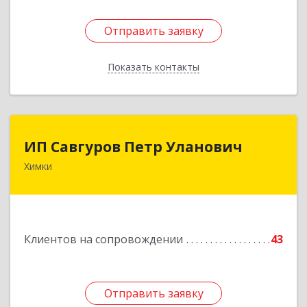
Отправить заявку
Отправить заявку
Показать контакты
Назад
ИП Савгуров Петр Уланович
ИП Савгуров Петр Уланович
Химки
141407, Московская обл, Химки г, Молодежная
ул, дом № 68, кв.443
Подробнее
Клиентов на сопровождении
43
Отправить заявку
Отправить заявку