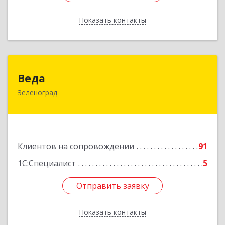
Показать контакты
Назад
Веда
Веда
Зеленоград
124683, Москва г, Зеленоград г, корпус 1504,
н.п.II
Подробнее
Клиентов на сопровождении
91
1С:Специалист
5
Отправить заявку
Отправить заявку
Показать контакты
Назад