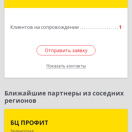
Нахабино рп, Красноармейская ул, дом № 60,
кв.8
Подробнее
Клиентов на сопровождении
1
Отправить заявку
Отправить заявку
Показать контакты
Назад
Ближайшие партнеры из соседних
регионов
БЦ ПРОФИТ
БЦ ПРОФИТ
Зеленоград