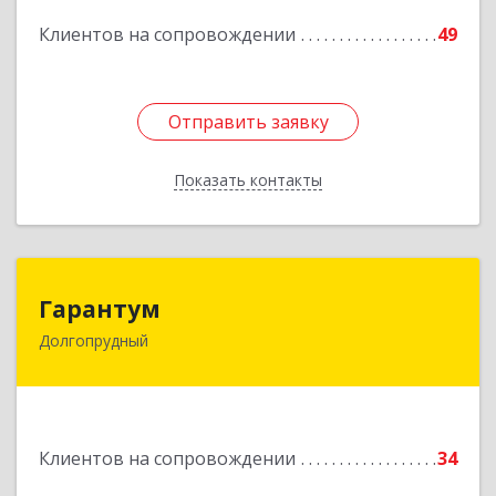
Подробнее
Клиентов на сопровождении
49
Отправить заявку
Отправить заявку
Показать контакты
Назад
Гарантум
Гарантум
Долгопрудный
141707, Московская обл, Долгопрудный г,
Заводская ул, дом № 7
Подробнее
Клиентов на сопровождении
34