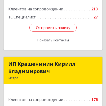
Подробнее
Клиентов на сопровождении
213
1С:Специалист
27
Отправить заявку
Отправить заявку
Показать контакты
Назад
ИП Крашенинин Кирилл
ИП Крашенинин Кирилл
Владимирович
Владимирович
Истра
143500, Московская обл, Истра г, 9
Гвардейской Дивизии ул, дом № 62, корпус В,
кв.68
Клиентов на сопровождении
176
Подробнее