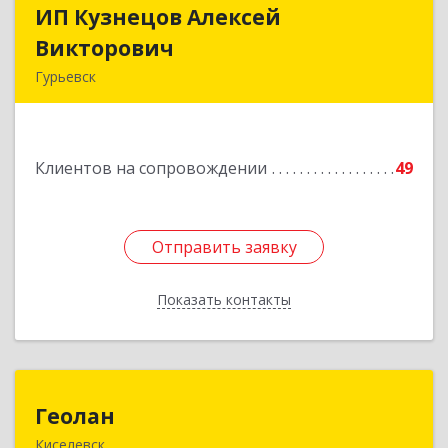
ИП Кузнецов Алексей
ИП Кузнецов Алексей
Викторович
Викторович
Гурьевск
652780, Кемеровская обл, Гурьевский р-н,
Гурьевск г, Суворова ул, дом № 32
Клиентов на сопровождении
49
Подробнее
Отправить заявку
Отправить заявку
Показать контакты
Назад
Геолан
Геолан
Киселевск