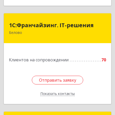
1С:Франчайзинг. IT-решения
1С:Франчайзинг. IT-решения
Белово
652600, Кемеровская обл, Белово г,
Железнодорожный пер, дом № 27
Подробнее
Клиентов на сопровождении
70
Отправить заявку
Отправить заявку
Показать контакты
Назад