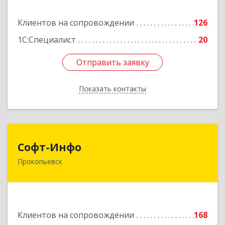
Подробнее
Клиентов на сопровождении
126
1С:Специалист
20
Отправить заявку
Отправить заявку
Показать контакты
Назад
Софт-Инфо
Софт-Инфо
Прокопьевск
653039, Кемеровская область - Кузбасс,
Прокопьевск г, Институтская ул, дом № 9а,
оф.15
Подробнее
Клиентов на сопровождении
168