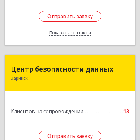
Отправить заявку
Отправить заявку
Показать контакты
Назад
Центр безопасности данных
Центр безопасности данных
Заринск
659100, Алтайский край, Заринск г, Таратынова
ул, дом № 11, кв.9
Подробнее
Клиентов на сопровождении
13
Отправить заявку
Отправить заявку