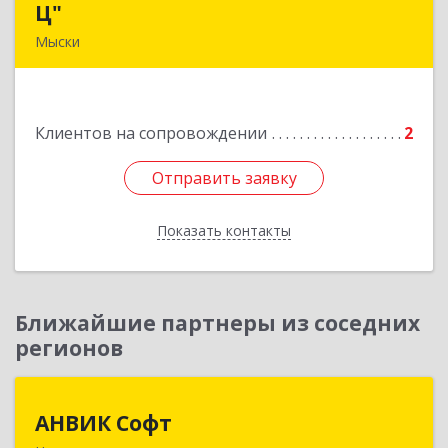
Ц"
Ц"
Мыски
652840, Кемеровская обл, Мыски г, Вахрушева
ул, д. 7, кв. 48
Клиентов на сопровождении
2
Подробнее
Отправить заявку
Отправить заявку
Показать контакты
Назад
Ближайшие партнеры из соседних
регионов
АНВИК Софт
АНВИК Софт