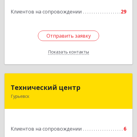
Подробнее
Клиентов на сопровождении
29
Отправить заявку
Отправить заявку
Показать контакты
Назад
Технический центр
Технический центр
Гурьевск
652780, Кемеровская область - Кузбасс,
Гурьевский р-н, Гурьевск г, Кирова ул, дом № 6
Подробнее
Клиентов на сопровождении
6