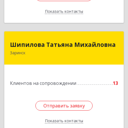
Показать контакты
Назад
Шипилова Татьяна Михайловна
Шипилова Татьяна Михайловна
Заринск
Подробнее
Клиентов на сопровождении
13
Отправить заявку
Отправить заявку
Показать контакты
Назад