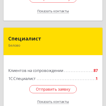
Показать контакты
Назад
Специалист
Специалист
Белово
Кемеровская обл, Белово г, Ленина ул, дом №
31-2
Подробнее
Клиентов на сопровождении
87
1С:Специалист
1
Отправить заявку
Отправить заявку
Показать контакты
Назад