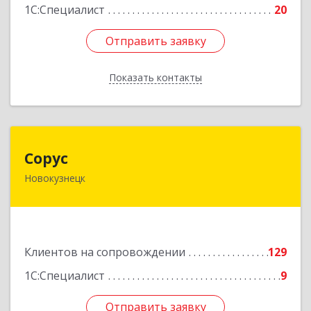
1С:Специалист
20
Отправить заявку
Отправить заявку
Показать контакты
Назад
Сорус
Сорус
Новокузнецк
654005, Кемеровская область - Кузбасс,
Новокузнецк г, Строителей пр-кт, дом № 38,
кв.11
Подробнее
Клиентов на сопровождении
129
1С:Специалист
9
Отправить заявку
Отправить заявку