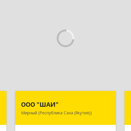
н
ООО "ШАИ"
ООО "ШАИ"
Мирный (Республика Саха (Якутия))
,
678175, Республика Саха (Якутия), у.
,
Мирнинский, г. Мирный, ул. Ленина,
,
дом 34, квартира 5