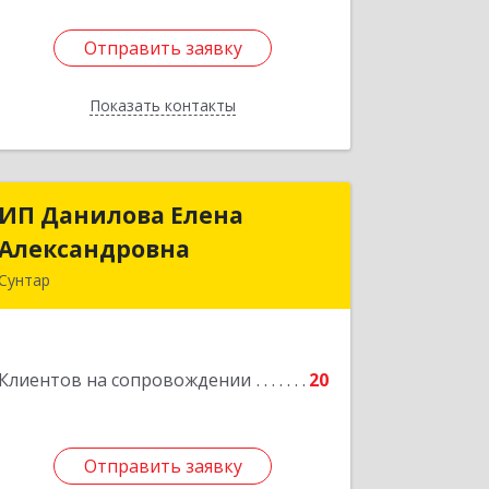
Отправить заявку
Отправить заявку
Показать контакты
Назад
ИП Данилова Елена
ИП Данилова Елена
Александровна
Александровна
Сунтар
Подробнее
Клиентов на сопровождении
20
Отправить заявку
Отправить заявку