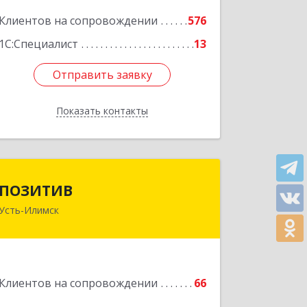
Подробнее
Клиентов на сопровождении
576
1С:Специалист
13
Отправить заявку
Отправить заявку
Показать контакты
Назад
ПОЗИТИВ
ПОЗИТИВ
Усть-Илимск
666679, Иркутская обл, Усть-Илимск г,
Дружбы Народов пр-кт, дом № 12,
кв.60
Подробнее
Клиентов на сопровождении
66