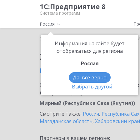
1С:Предприятие 8
Система программ
Россия
Пр
Главная
Сервисы ИТС
Smartway
Smartway в М
Информация на сайте будет
отображаться для региона
Заказать Smartway
Россия
в Мирном (Республика С
Да, все верно
Ознакомьтесь с информационными карт
Выбрать другой
внедрение продукта.
Мирный (Республика Саха (Якутия))
Смотрите также:
Россия
,
Республика Сах
Магаданская область
,
Хабаровский край
Партнеры в вашем регионе: