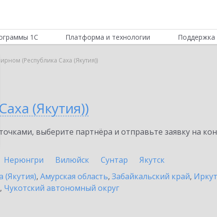
ограммы 1С
Платформа и технологии
Поддержка 
ирном (Республика Саха (Якутия))
аха (Якутия))
очками, выберите партнёра и отправьте заявку на ко
Нерюнгри
Вилюйск
Сунтар
Якутск
а (Якутия)
,
Амурская область
,
Забайкальский край
,
Иркут
,
Чукотский автономный округ