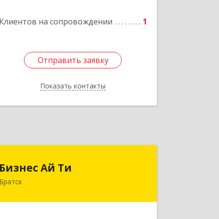
Комсомольская ул, дом № 2, к. А кв.
Клиентов на сопровождении
108
1
Подробнее
Отправить заявку
Отправить заявку
Показать контакты
Назад
Бизнес Ай Ти
Бизнес Ай Ти
Братск
665717, Иркутская обл, Братск г,
Центральный жилрайон, Мира ул,
дом № 27B, оф.14