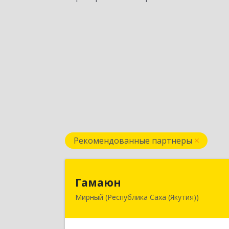
Рекомендованные партнеры
Гамаю
Гамаюн
Мирный (Республика Саха (Якутия))
678170, Саха /Якутия/ Респ
Мирнинский у, Мирный г
Ленинградский пр-кт, дом № 48