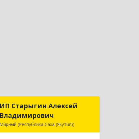
ИП Старыгин Алексей
ИП Старыгин Алексей
Владимирович
Владимирович
Мирный (Республика Саха (Якутия))
678174, Саха /Якутия/ Респ,
Мирнинский у, Мирный г,