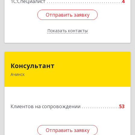
1С:Специалист
4
Отправить заявку
Отправить заявку
Показать контакты
Назад
Консультант
Консультант
Ачинск
662159, Красноярский край, Ачинск г, Юго-
Восточный район, дом № 21А
Подробнее
Клиентов на сопровождении
53
Отправить заявку
Отправить заявку