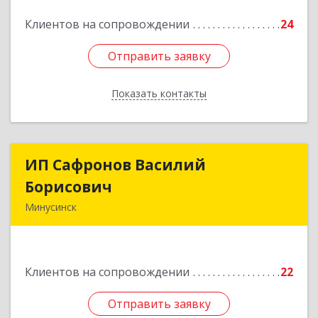
Подробнее
Клиентов на сопровождении
24
Отправить заявку
Отправить заявку
Показать контакты
Назад
ИП Сафронов Василий
ИП Сафронов Василий
Борисович
Борисович
Минусинск
662608, Красноярский край, Минусинск г,
Пушкина ул, дом № 8, кв.2
Клиентов на сопровождении
22
Подробнее
Отправить заявку
Отправить заявку