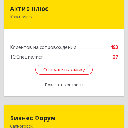
Актив Плюс
Актив Плюс
Красноярск
660017, Красноярский край, Красноярск г,
Обороны ул, дом № 3, оф.220
Подробнее
Клиентов на сопровождении
493
1С:Специалист
27
Отправить заявку
Отправить заявку
Показать контакты
Назад
Бизнес Форум
Бизнес Форум
Саяногорск
655603, Хакасия Респ, Саяногорск г, Советский