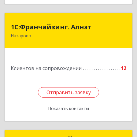
1С:Франчайзинг. Алнэт
1С:Франчайзинг. Алнэт
Назарово
662200, Красноярский край, Назарово г,
Борисенко ул, дом № 11
Подробнее
Клиентов на сопровождении
12
Отправить заявку
Отправить заявку
Показать контакты
Назад