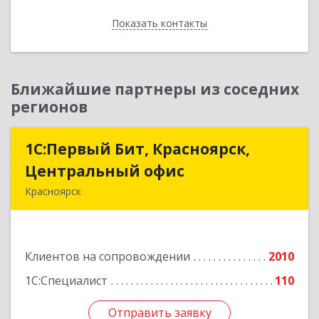
Показать контакты
Назад
Ближайшие партнеры из соседних
регионов
1С:Первый Бит, Красноярск,
1С:Первый Бит, Красноярск,
Центральный офис
Центральный офис
Красноярск
660017, Красноярский край, Красноярск г,
Диктатуры пролетариата ул, дом № 32
Клиентов на сопровождении
2010
Подробнее
1С:Специалист
110
Отправить заявку
Отправить заявку