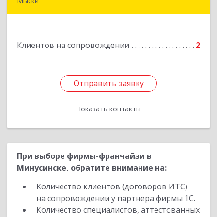
Мыски
652840, Кемеровская обл, Мыски г, Вахрушева
ул, д. 7, кв. 48
Клиентов на сопровождении
2
Подробнее
Отправить заявку
Отправить заявку
Показать контакты
Назад
При выборе фирмы-франчайзи в
Минусинске, обратите внимание на:
Количество клиентов (договоров ИТС)
на сопровождении у партнера фирмы 1С.
Количество специалистов, аттестованных