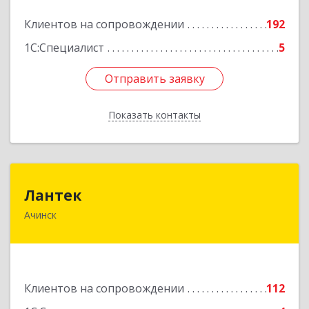
Подробнее
Клиентов на сопровождении
192
1С:Специалист
5
Отправить заявку
Отправить заявку
Показать контакты
Назад
Лантек
Лантек
Ачинск
662153, Красноярский край, Ачинск г,
Декабристов ул, дом № 58
Подробнее
Клиентов на сопровождении
112