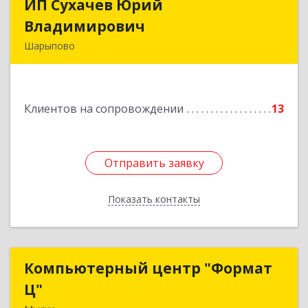
ИП Сухачев Юрий
ИП Сухачев Юрий
Владимирович
Владимирович
Шарыпово
662313, Красноярский край, Шарыпово г,
Пионерный мкр, 27/2, кв.203
Клиентов на сопровождении
13
Подробнее
Отправить заявку
Отправить заявку
Показать контакты
Назад
Компьютерный центр "Формат
Компьютерный центр "Формат
Ц"
Ц"