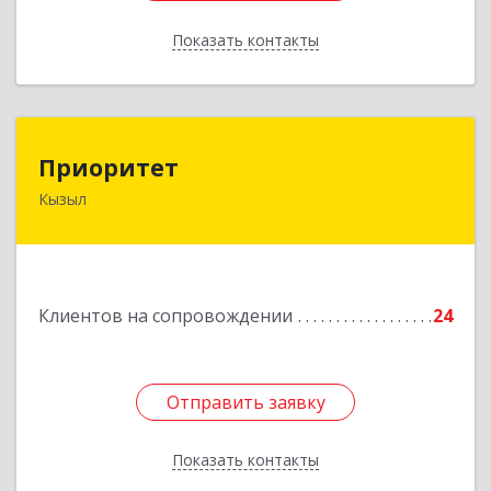
Показать контакты
Назад
Приоритет
Приоритет
Кызыл
667000, Тыва Респ, Кызыл г, Комсомольская ул,
дом № 20, кв. 2, оф.1
Подробнее
Клиентов на сопровождении
24
Отправить заявку
Отправить заявку
Показать контакты
Назад