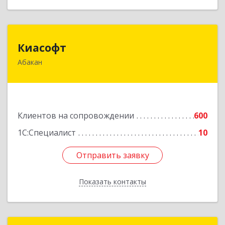
Киасофт
Киасофт
Абакан
655017, Хакасия Респ, Абакан г, Ивана Ярыгина
ул, дом № 34, оф.5
Подробнее
Клиентов на сопровождении
600
1С:Специалист
10
Отправить заявку
Отправить заявку
Показать контакты
Назад