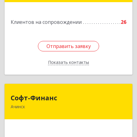
Подробнее
Клиентов на сопровождении
26
Отправить заявку
Отправить заявку
Показать контакты
Назад
Софт-Финанс
Софт-Финанс
Ачинск
662150, Красноярский край, Ачинск г, 1-й мкр,
дом № 55А, корпус 2
Подробнее