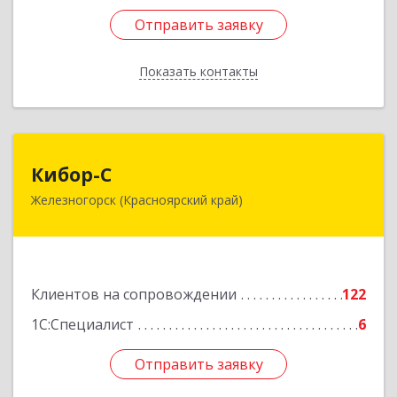
Отправить заявку
Отправить заявку
Показать контакты
Назад
Кибор-С
Кибор-С
Железногорск (Красноярский край)
662973, Красноярский край, Железногорск г,
Белорусская ул, дом № 30 Б, пом.16
Подробнее
Клиентов на сопровождении
122
1С:Специалист
6
Отправить заявку
Отправить заявку