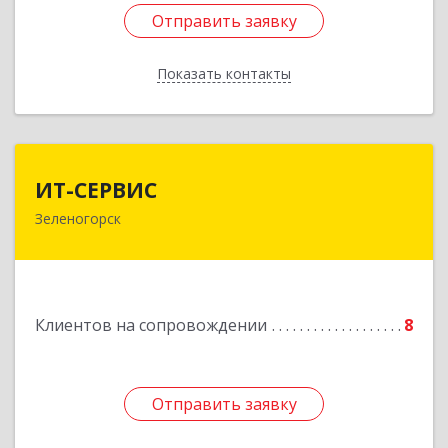
Отправить заявку
Отправить заявку
Показать контакты
Назад
ИТ-СЕРВИС
ИТ-СЕРВИС
Зеленогорск
663690, Красноярский край, Зеленогорск г,
Гагарина ул, дом № 34
Подробнее
Клиентов на сопровождении
8
Отправить заявку
Отправить заявку