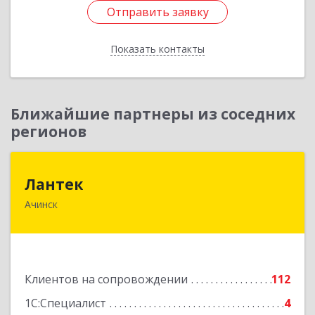
Отправить заявку
Отправить заявку
Показать контакты
Назад
Ближайшие партнеры из соседних
регионов
Лантек
Лантек
Ачинск
662153, Красноярский край, Ачинск г,
Декабристов ул, дом № 58
Подробнее
Клиентов на сопровождении
112
1С:Специалист
4