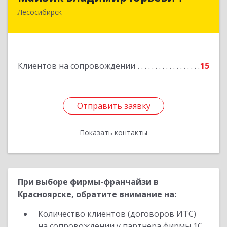
Лесосибирск
Подробнее
Клиентов на сопровождении
15
Отправить заявку
Отправить заявку
Показать контакты
Назад
При выборе фирмы-франчайзи в
Красноярске, обратите внимание на:
Количество клиентов (договоров ИТС)
на сопровождении у партнера фирмы 1С.