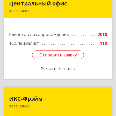
Центральный офис
Центральный офис
Красноярск
660017, Красноярский край, Красноярск г,
Диктатуры пролетариата ул, дом № 32
Клиентов на сопровождении
2010
Подробнее
1С:Специалист
110
Отправить заявку
Отправить заявку
Показать контакты
Назад
ИКС-Фрэйм
ИКС-Фрэйм
Красноярск
660077, Красноярский край, Красноярск г,
Батурина ул, дом № 32, пом.4