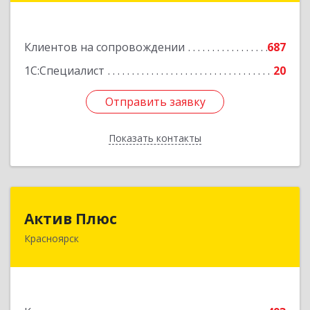
Подробнее
Клиентов на сопровождении
687
1С:Специалист
20
Отправить заявку
Отправить заявку
Показать контакты
Назад
Актив Плюс
Актив Плюс
Красноярск
660017, Красноярский край, Красноярск г,
Обороны ул, дом № 3, оф.220
Подробнее