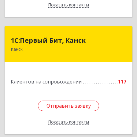
Показать контакты
Назад
1С:Первый Бит, Канск
1С:Первый Бит, Канск
Канск
663600, Красноярский край, Канск г, 30 лет
ВЛКСМ ул, дом № 20, пом.25
Подробнее
Клиентов на сопровождении
117
Отправить заявку
Отправить заявку
Показать контакты
Назад