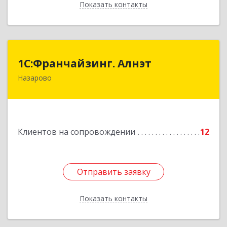
Показать контакты
Назад
1С:Франчайзинг. Алнэт
1С:Франчайзинг. Алнэт
Назарово
662200, Красноярский край, Назарово г,
Борисенко ул, дом № 11
Подробнее
Клиентов на сопровождении
12
Отправить заявку
Отправить заявку
Показать контакты
Назад