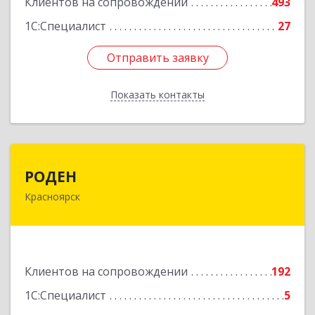
Клиентов на сопровождении
493
1С:Специалист
27
Отправить заявку
Отправить заявку
Показать контакты
Назад
РОДЕН
РОДЕН
Красноярск
660064, Красноярский край, Красноярск г, им
Академика Вавилова ул, дом № 1, оф.2-23
Подробнее
Клиентов на сопровождении
192
1С:Специалист
5