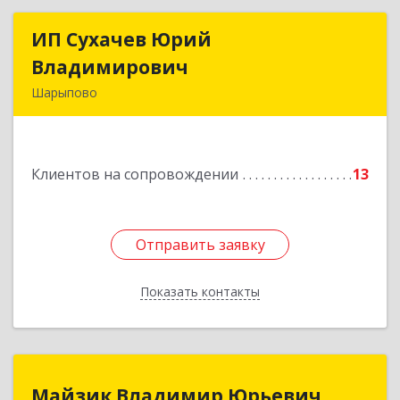
ИП Сухачев Юрий
ИП Сухачев Юрий
Владимирович
Владимирович
Шарыпово
662313, Красноярский край, Шарыпово г,
Пионерный мкр, 27/2, кв.203
Клиентов на сопровождении
13
Подробнее
Отправить заявку
Отправить заявку
Показать контакты
Назад
Майзик Владимир Юрьевич
Майзик Владимир Юрьевич