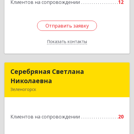
Клиентов на сопровождении
12
Отправить заявку
Отправить заявку
Показать контакты
Назад
Серебряная Светлана
Серебряная Светлана
Николаевна
Николаевна
Зеленогорск
663690, Краноярский край, Зленогорск г,
Энергетиков, дом № 14, кв.37
Клиентов на сопровождении
20
Подробнее