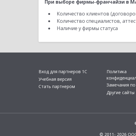
При выборе фирмы-франчайзи в Ма
Количество клиентов (договоро
Количество специалистов, атте
Наличие у фирмы статуса
Вход для партнеров 1С
Политика
конфиденциа
Учебная версия
Замечания по
Стать партнером
Другие сайты
© 2011- 2026 ОО