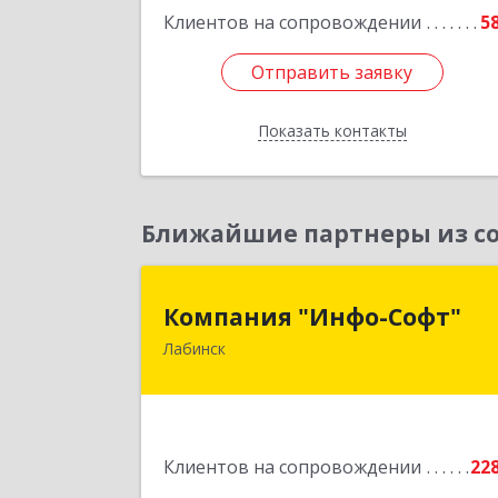
Клиентов на сопровождении
5
Отправить заявку
Отправить заявку
Показать контакты
Назад
Ближайшие партнеры из со
Компания "Инфо-Софт
Компания "Инфо-Софт"
Лабинск
352500, Краснодарский край
Лабинский р-н, Лабинск г
Константинова ул, дом № 7
Подробне
Клиентов на сопровождении
22