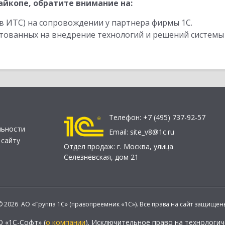
йкопе, обратите внимание на:
в ИТС) на сопровождении у партнера фирмы 1С.
стованных на внедрение технологий и решений системы
Телефон:
+7 (495) 737-92-57
льности
Email:
site_v8@1c.ru
 сайту
Отдел продаж:
г. Москва
,
улица
Селезнёвская, дом 21
© 2026 АО «Группа 1С» (правопреемник «1С»). Все права на сайт защищен
О «1С-Софт» (
о компании
). Исключительное право на технологи