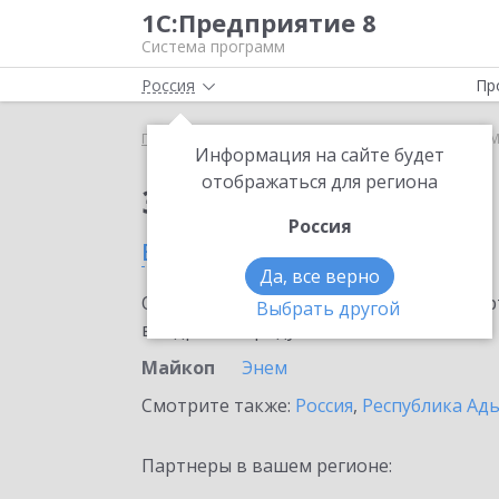
1С:Предприятие 8
Система программ
Россия
Пр
Главная
Сервисы ИТС
Smartway
Smartway в 
Информация на сайте будет
отображаться для региона
Заказать Smartway
Россия
в Майкопе
Да, все верно
Ознакомьтесь с информационными карт
Выбрать другой
внедрение продукта.
Майкоп
Энем
Смотрите также:
Россия
,
Республика Ады
Партнеры в вашем регионе: