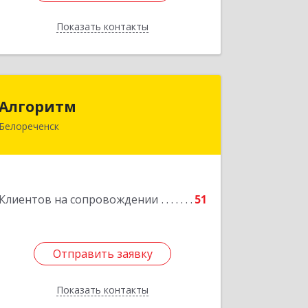
Показать контакты
Назад
Алгоритм
Алгоритм
Белореченск
352630, Краснодарский край,
Белореченский р-н, Белореченск г,
Гоголя ул, дом № 53, кв.75
Подробнее
Клиентов на сопровождении
51
Отправить заявку
Отправить заявку
Показать контакты
Назад