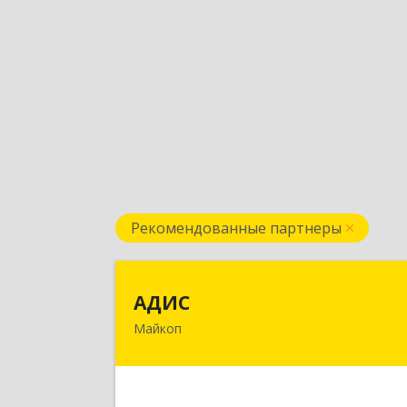
Рекомендованные партнеры
АДИ
АДИС
Майкоп
385006, Адыгея Респ, Майкоп г
Краснооктябрьская ул, дом № 59, кв.
Подробне