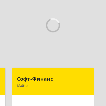
С
Софт-Финанс
Софт-Финанс
Майкоп
,
385006, Адыгея Респ, Майкоп г,
1
Калинина ул, дом № 210С
е
Подробнее