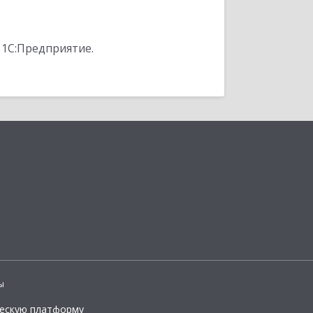
 1С:Предприятие.
ы
ческую платформу