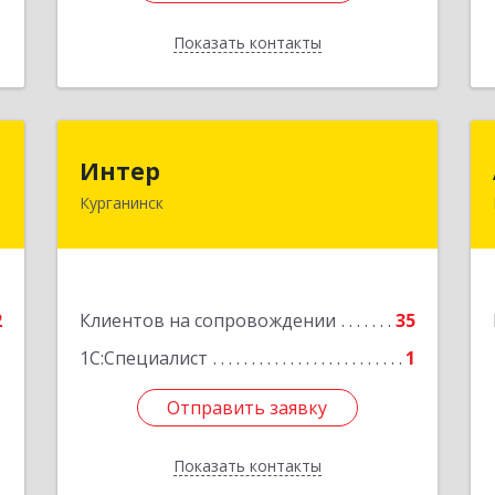
Показать контакты
Назад
а
Интер
Интер
а
Курганинск
352430, Краснодарский край,
Курганинск г, Матросова ул, дом №
-
151
,
2
Подробнее
2
Клиентов на сопровождении
35
е
1С:Специалист
1
Отправить заявку
Отправить заявку
Показать контакты
Назад