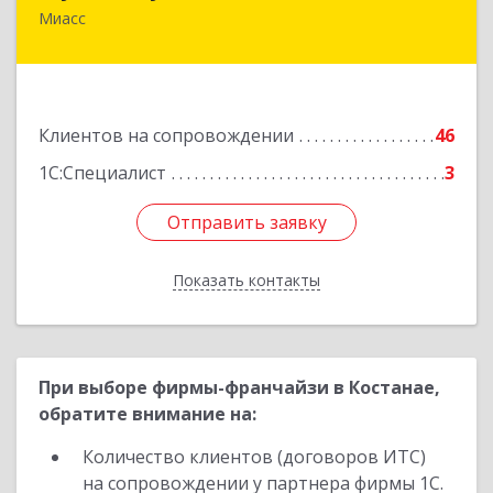
Миасс
456318, Челябинская обл, Миасс г, Жуковского
ул, дом № 8, кв.61
Подробнее
Клиентов на сопровождении
46
1С:Специалист
3
Отправить заявку
Отправить заявку
Показать контакты
Назад
При выборе фирмы-франчайзи в Костанае,
обратите внимание на:
Количество клиентов (договоров ИТС)
на сопровождении у партнера фирмы 1С.