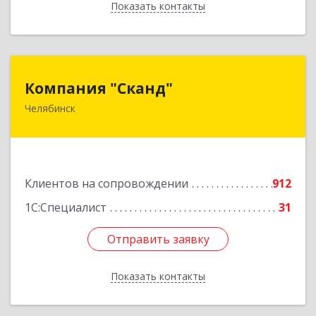
Показать контакты
Назад
Компания "Сканд"
Компания "Сканд"
Челябинск
454091, Челябинская обл, Челябинск г,
Революции пл, дом № 7, оф.1.16
Подробнее
Клиентов на сопровождении
912
1С:Специалист
31
Отправить заявку
Отправить заявку
Показать контакты
Назад