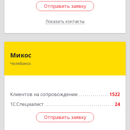
Отправить заявку
Отправить заявку
Показать контакты
Назад
Микос
Микос
Челябинск
454126, Челябинская обл, Челябинск г,
Энтузиастов ул, дом № 28, корпус А, этаж 1
Подробнее
Клиентов на сопровождении
1522
1С:Специалист
24
Отправить заявку
Отправить заявку