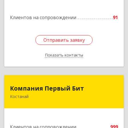
Подробнее
Клиентов на сопровождении
91
Отправить заявку
Отправить заявку
Показать контакты
Назад
Компания Первый Бит
Компания Первый Бит
Костанай
Республика Казахстан, г. Костанай, Аль-Фараби,
111/а, БЦ Парус, к. 302
Подробнее
Клиентов на сопровождении
999