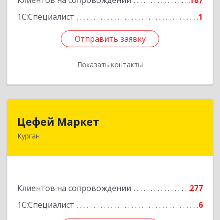
Клиентов на сопровождении
187
1С:Специалист
1
Отправить заявку
Отправить заявку
Показать контакты
Назад
Цефей Маркет
Цефей Маркет
Курган
640002, Курганская обл, Курган г, М.Горького
ул, дом № 35/1
Подробнее
Клиентов на сопровождении
277
1С:Специалист
6