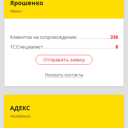
Ярошенко
Ярошенко
Миасс
456300, Челябинская обл, Миасс г, Романенко
ул, дом № 97
Клиентов на сопровождении
336
Подробнее
1С:Специалист
8
Отправить заявку
Отправить заявку
Показать контакты
Назад
АДЕКС
АДЕКС
Челябинск
454080, Челябинская обл, Челябинск г, Смирных
ул, дом № 15А, пом.51