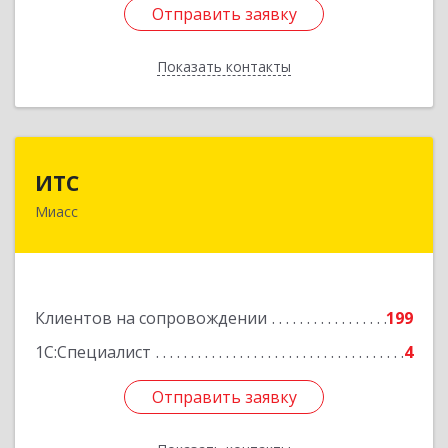
Отправить заявку
Отправить заявку
Показать контакты
Назад
ИТС
ИТС
Миасс
456300, Челябинская обл, Миасс г, Романенко
ул, дом № 50б
Подробнее
Клиентов на сопровождении
199
1С:Специалист
4
Отправить заявку
Отправить заявку