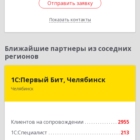
Отправить заявку
Отправить заявку
Показать контакты
Назад
Ближайшие партнеры из соседних
регионов
1С:Первый Бит, Челябинск
1С:Первый Бит, Челябинск
Челябинск
454084, Челябинская обл, Челябинск г,
Каслинская ул, дом № 77, оф.109
Подробнее
Клиентов на сопровождении
2955
1С:Специалист
213