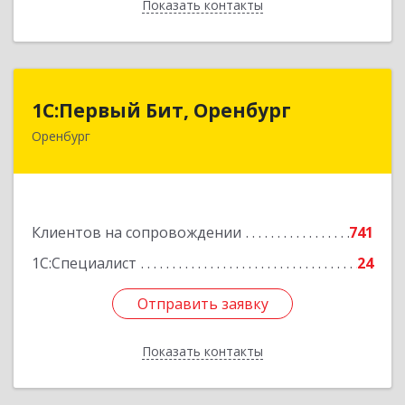
Показать контакты
Назад
1С:Первый Бит, Оренбург
1С:Первый Бит, Оренбург
Оренбург
460044, Оренбургская обл, Оренбург, Березка
ул, дом № 2/5, пом.4
Подробнее
Клиентов на сопровождении
741
1С:Специалист
24
Отправить заявку
Отправить заявку
Показать контакты
Назад