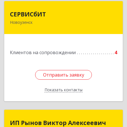
СЕРВИСбИТ
СЕРВИСбИТ
Новоузенск
413 360, Саратовская обл, Новоузенский р-н,
г.Новоузенск, ул. Революции, д.29
Подробнее
Клиентов на сопровождении
4
Отправить заявку
Отправить заявку
Показать контакты
Назад
ИП Рынов Виктор Алексеевич
ИП Рынов Виктор Алексеевич