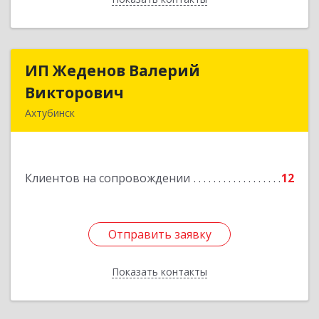
ИП Жеденов Валерий
ИП Жеденов Валерий
Викторович
Викторович
Ахтубинск
416500, Астраханская обл, Ахтубинский р-н,
Ахтубинск г, Ст.Лаврентьева ул, дом № 2, кв.48
Клиентов на сопровождении
12
Подробнее
Отправить заявку
Отправить заявку
Показать контакты
Назад