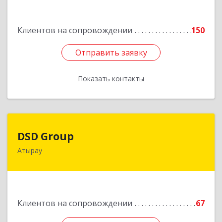
Подробнее
Клиентов на сопровождении
150
Отправить заявку
Отправить заявку
Показать контакты
Назад
DSD Group
DSD Group
Атырау
060007, Республика Казахстан, Атырауская
область, г.Атырау, ул. Абая, дом № 11, к.25
Подробнее
Клиентов на сопровождении
67