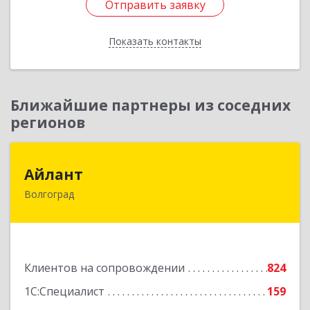
Отправить заявку
Отправить заявку
Показать контакты
Назад
Ближайшие партнеры из соседних
регионов
Айлант
Айлант
Волгоград
400001, Волгоградская обл, Волгоград г, им
Канунникова ул, дом № 11А
Подробнее
Клиентов на сопровождении
824
1С:Специалист
159