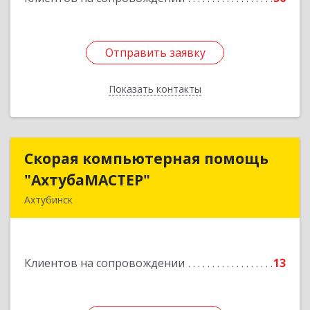
Отправить заявку
Отправить заявку
Показать контакты
Назад
Скорая компьютерная помощь
Скорая компьютерная помощь
"АхтубаМАСТЕР"
"АхтубаМАСТЕР"
Ахтубинск
416506, Астраханская обл, Ахтубинский р-н,
Ахтубинск г, Буденного ул, дом № 7, кв.30
Клиентов на сопровождении
13
Подробнее