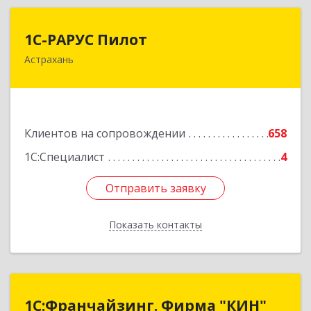
1С-РАРУС Пилот
1С-РАРУС Пилот
Астрахань
414024, Астраханская обл, Астрахань г,
Бакинская ул, корпус 78, пом.28, КОМ. 31
Подробнее
Клиентов на сопровождении
658
1С:Специалист
4
Отправить заявку
Отправить заявку
Показать контакты
Назад
1С:Франчайзинг. Фирма "КИН"
1С:Франчайзинг. Фирма "КИН"