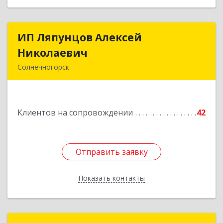
ИП Ляпунцов Алексей
ИП Ляпунцов Алексей
Николаевич
Николаевич
Солнечногорск
Подробнее
Клиентов на сопровождении
42
Отправить заявку
Отправить заявку
Показать контакты
Назад