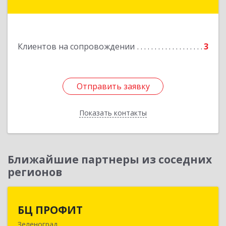
г, Революции пл, дом № 6, офис 101
Подробнее
Клиентов на сопровождении
3
Отправить заявку
Отправить заявку
Показать контакты
Назад
Ближайшие партнеры из соседних
регионов
БЦ ПРОФИТ
БЦ ПРОФИТ
Зеленоград