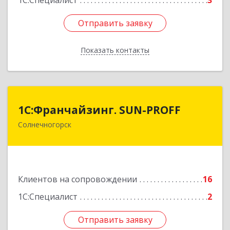
1С:Специалист
3
Отправить заявку
Отправить заявку
Показать контакты
Назад
1С:Франчайзинг. SUN-PROFF
1С:Франчайзинг. SUN-PROFF
Солнечногорск
141503, Московская обл, Солнечногорский р-н,
Солнечногорск г, Тамойкина ул, дом № 2, оф.26
Подробнее
Клиентов на сопровождении
16
1С:Специалист
2
Отправить заявку
Отправить заявку