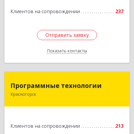
Подробнее
Клиентов на сопровождении
237
Отправить заявку
Отправить заявку
Показать контакты
Назад
Программные технологии
Программные технологии
Красногорск
143408, Московская обл, Красногорский р-н,
Красногорск г, Ленина ул, дом № 45, оф.40
Подробнее
Клиентов на сопровождении
213