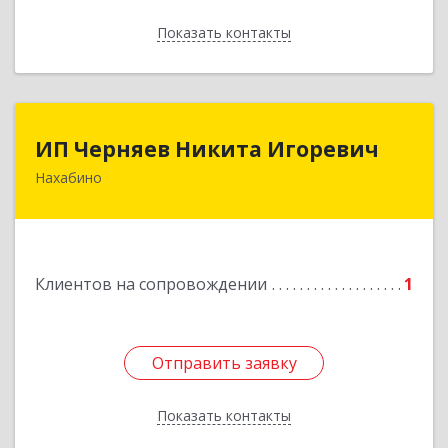
Показать контакты
Назад
ИП Черняев Никита Игоревич
ИП Черняев Никита Игоревич
Нахабино
143430, Московская обл, Красногорский р-н,
Нахабино рп, Красноармейская ул, дом № 60,
кв.8
Подробнее
Клиентов на сопровождении
1
Отправить заявку
Отправить заявку
Показать контакты
Назад