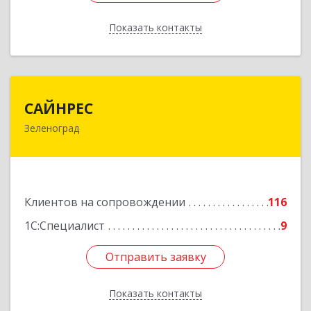
Показать контакты
Назад
САЙНРЕС
САЙНРЕС
Зеленоград
124365, Москва г, Зеленоград г, корпус 2307А,
кв.37
Подробнее
Клиентов на сопровождении
116
1С:Специалист
9
Отправить заявку
Отправить заявку
Показать контакты
Назад