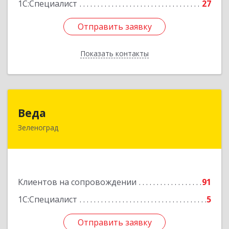
1С:Специалист
27
Отправить заявку
Отправить заявку
Показать контакты
Назад
Веда
Веда
Зеленоград
124683, Москва г, Зеленоград г, корпус 1504,
н.п.II
Подробнее
Клиентов на сопровождении
91
1С:Специалист
5
Отправить заявку
Отправить заявку