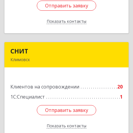
Отправить заявку
Отправить заявку
Показать контакты
Назад
СНИТ
СНИТ
Климовск
142180, Московская обл, Климовск г, Советская
ул, дом № 14
Клиентов на сопровождении
20
Подробнее
1С:Специалист
1
Отправить заявку
Отправить заявку
Показать контакты
Назад