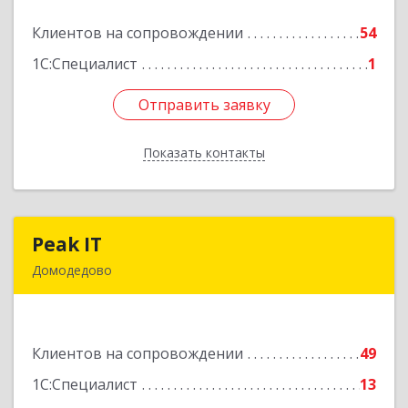
Клиентов на сопровождении
54
Подробнее
1С:Специалист
1
Отправить заявку
Отправить заявку
Показать контакты
Назад
Peak IT
Peak IT
Домодедово
142073, Московская обл, Домодедово г,
Ильинское д, дом № 109, кв.28
Клиентов на сопровождении
49
Подробнее
1С:Специалист
13