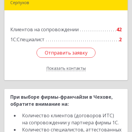
Серпухов
142205, Московская обл, Серпухов г,
Комсомольская ул, дом № 4а, кв.136
Клиентов на сопровождении
42
Подробнее
1С:Специалист
2
Отправить заявку
Отправить заявку
Показать контакты
Назад
При выборе фирмы-франчайзи в Чехове,
обратите внимание на:
Количество клиентов (договоров ИТС)
на сопровождении у партнера фирмы 1С.
Количество специалистов, аттестованных