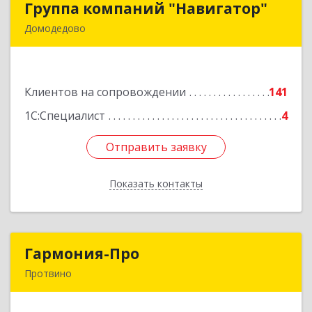
Группа компаний "Навигатор"
Группа компаний "Навигатор"
Домодедово
142001, Московская обл, Домодедово г,
Северный мкр, Каширское ш, дом № 7А, оф.304
Клиентов на сопровождении
141
Подробнее
1С:Специалист
4
Отправить заявку
Отправить заявку
Показать контакты
Назад
Гармония-Про
Гармония-Про
Протвино
142280, Московская обл, Протвино г, Ленина
ул, дом № 18, кв.198