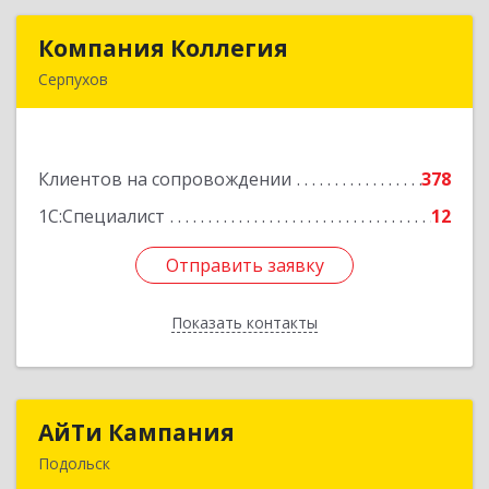
Компания Коллегия
Компания Коллегия
Серпухов
142211, Московская обл, Серпухов г, Оборонная
ул, дом № 19
Клиентов на сопровождении
378
Подробнее
1С:Специалист
12
Отправить заявку
Отправить заявку
Показать контакты
Назад
АйТи Кампания
АйТи Кампания
Подольск
142100, Московская обл, Подольск г,