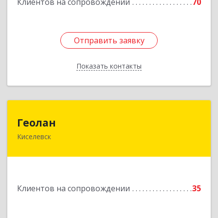
Клиентов на сопровождении
70
Отправить заявку
Отправить заявку
Показать контакты
Назад
Геолан
Геолан
Киселевск
652700, Кемеровская обл, Киселевск г,
Транспортная ул, дом № 54
Подробнее
Клиентов на сопровождении
35