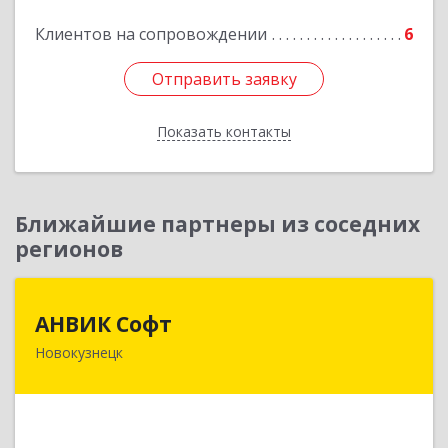
Подробнее
Клиентов на сопровождении
6
Отправить заявку
Отправить заявку
Показать контакты
Назад
Ближайшие партнеры из соседних
регионов
АНВИК Софт
АНВИК Софт
Новокузнецк
654079, Кемеровская область - Кузбасс,
Новокузнецкий г.о, Новокузнецк г,
Куйбышевский р-н, Невского ул, дом № 1, этаж
2