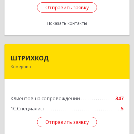
Отправить заявку
Отправить заявку
Показать контакты
Назад
ШТРИХКОД
ШТРИХКОД
Кемерово
650043, Кемеровская область - Кузбасс обл,
Кемерово г, Красноармейская ул, дом № 121
Подробнее
Клиентов на сопровождении
347
1С:Специалист
5
Отправить заявку
Отправить заявку