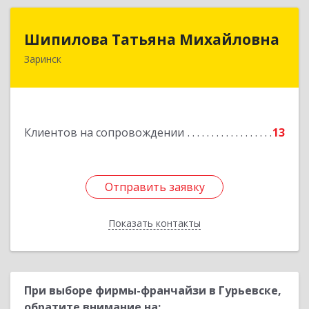
Шипилова Татьяна Михайловна
Шипилова Татьяна Михайловна
Заринск
Подробнее
Клиентов на сопровождении
13
Отправить заявку
Отправить заявку
Показать контакты
Назад
При выборе фирмы-франчайзи в Гурьевске,
обратите внимание на: