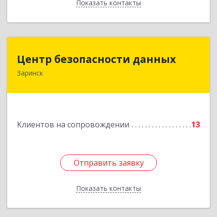
Показать контакты
Назад
Центр безопасности данных
Центр безопасности данных
Заринск
659100, Алтайский край, Заринск г, Таратынова
ул, дом № 11, кв.9
Подробнее
Клиентов на сопровождении
13
Отправить заявку
Отправить заявку
Показать контакты
Назад