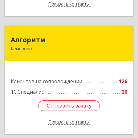
Показать контакты
Назад
Алгоритм
Алгоритм
Кемерово
650043, Кемеровская обл, Кемерово г,
Мичурина пер, дом № 5, кв.192
Подробнее
Клиентов на сопровождении
126
1С:Специалист
20
Отправить заявку
Отправить заявку
Показать контакты
Назад