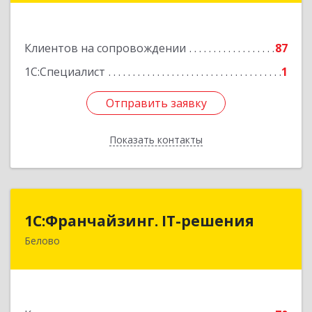
Подробнее
Клиентов на сопровождении
87
1С:Специалист
1
Отправить заявку
Отправить заявку
Показать контакты
Назад
1С:Франчайзинг. IT-решения
1С:Франчайзинг. IT-решения
Белово
652600, Кемеровская обл, Белово г,
Железнодорожный пер, дом № 27
Подробнее