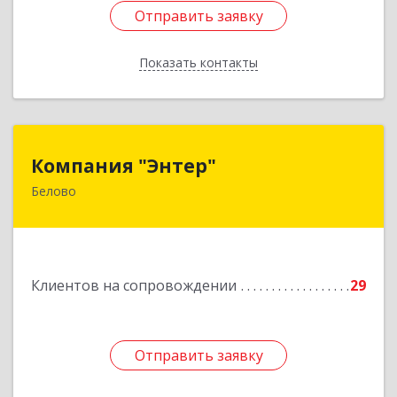
Отправить заявку
Отправить заявку
Показать контакты
Назад
Компания "Энтер"
Компания "Энтер"
Белово
652600, Кемеровская обл, Белово г, Почтовый
пер, дом № 2, пом.2
Подробнее
Клиентов на сопровождении
29
Отправить заявку
Отправить заявку