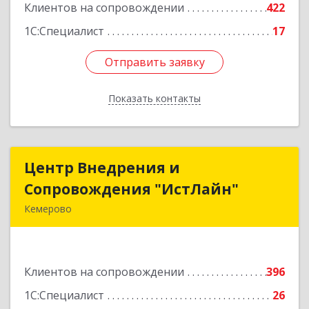
Клиентов на сопровождении
422
Подробнее
1С:Специалист
17
Отправить заявку
Отправить заявку
Показать контакты
Назад
Центр Внедрения и
Центр Внедрения и
Сопровождения "ИстЛайн"
Сопровождения "ИстЛайн"
Кемерово
650000, Кемеровская область - Кузбасс обл, г.о.
Кемеровский, Кемерово г, Мичурина ул, дом №
13А, этаж 3, пом.2, оф.301
Клиентов на сопровождении
396
Подробнее
1С:Специалист
26