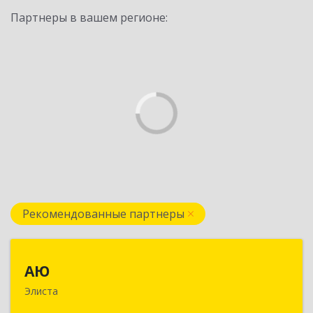
Партнеры в вашем регионе:
Рекомендованные партнеры
АЮ
АЮ
Элиста
358009, Калмыкия Респ, Элиста г, А.С.Пушкина
ул, дом № 20, оф.407