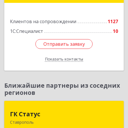
Подробнее
Клиентов на сопровождении
1127
1С:Специалист
10
Отправить заявку
Отправить заявку
Показать контакты
Назад
Ближайшие партнеры из соседних
регионов
ГК Статус
ГК Статус
Ставрополь
355002, Ставропольский край, Ставрополь г,