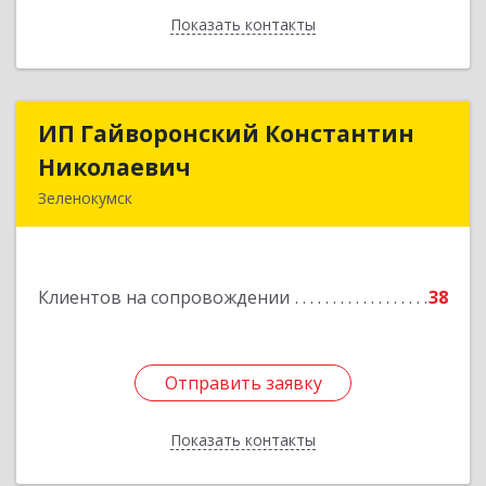
Показать контакты
Назад
ИП Гайворонский Константин
ИП Гайворонский Константин
Николаевич
Николаевич
Зеленокумск
357910, Ставропольский край, Советский р-н,
Зеленокумск г, Ленина пл, дом № 6, оф.4
Клиентов на сопровождении
38
Подробнее
Отправить заявку
Отправить заявку
Показать контакты
Назад