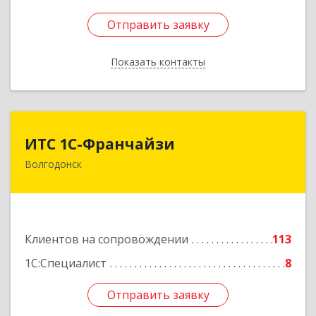
Отправить заявку
Отправить заявку
Показать контакты
Назад
ИТС 1С-Франчайзи
ИТС 1С-Франчайзи
Волгодонск
347380, Ростовская обл, Волгодонск г, Гагарина
ул, 22в помещение № III
Подробнее
Клиентов на сопровождении
113
1С:Специалист
8
Отправить заявку
Отправить заявку