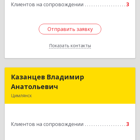
Подробнее
Клиентов на сопровождении
3
Отправить заявку
Отправить заявку
Показать контакты
Назад
Казанцев Владимир
Казанцев Владимир
Анатольевич
Анатольевич
Цимлянск
347 320, 347320, Ростовская обл, Цимлянский р-
н, Цимлянск г, Западный пер, дом № 3
Клиентов на сопровождении
3
Подробнее