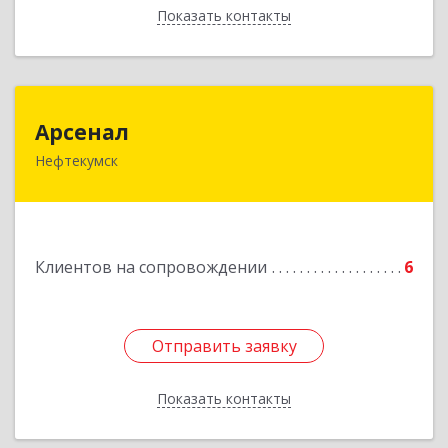
Показать контакты
Назад
Арсенал
Арсенал
Нефтекумск
Ставропольский край, Нефтекумск г,
Дзержинского ул, дом № 11А
Подробнее
Клиентов на сопровождении
6
Отправить заявку
Отправить заявку
Показать контакты
Назад