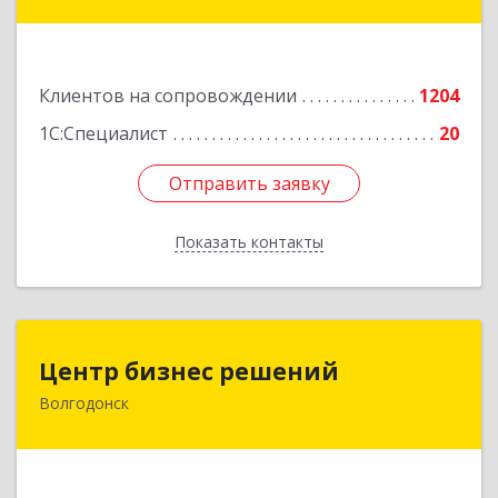
Лермонтова ул, дом № 187
Подробнее
Клиентов на сопровождении
1204
1С:Специалист
20
Отправить заявку
Отправить заявку
Показать контакты
Назад
Центр бизнес решений
Центр бизнес решений
Волгодонск
347375, Ростовская обл, Волгодонск г,
Курчатова пр-кт, дом № 45, кв.3
Подробнее