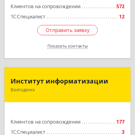
Клиентов на сопровождении
572
1С:Специалист
12
Отправить заявку
Отправить заявку
Показать контакты
Назад
Институт информатизации
Институт информатизации
Волгодонск
347383, Ростовская обл, Волгодонск г, Маршала
Кошевого ул, дом № 44, корпус II, оф.6
Подробнее
Клиентов на сопровождении
177
1С:Специалист
3