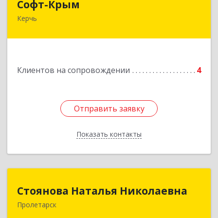
Софт-Крым
Керчь
Республика Калмыкия, г. Элиста, ул. Губаревича,
5, офис 304
Подробнее
Клиентов на сопровождении
4
Отправить заявку
Отправить заявку
Показать контакты
Назад
Стоянова Наталья Николаевна
Стоянова Наталья Николаевна
Пролетарск
Подробнее