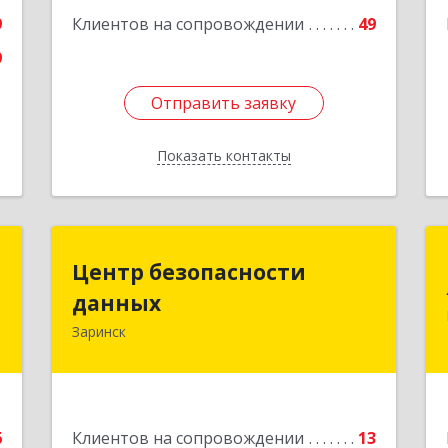
Подробнее
9
Клиентов на сопровождении
49
9
Отправить заявку
Отправить заявку
Показать контакты
Назад
р
Центр безопасности
Центр безопасности
данных
данных
-
,
Заринск
659100, Алтайский край, Заринск г,
6
Таратынова ул, дом № 11, кв.9
е
Подробнее
6
Клиентов на сопровождении
13