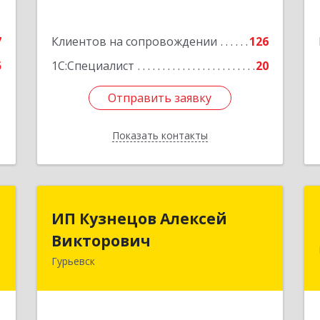
е
7
Клиентов на сопровождении
126
5
1С:Специалист
20
Отправить заявку
Отправить заявку
Показать контакты
Назад
с
ИП Кузнецов Алексей
ИП Кузнецов Алексей
Викторович
Викторович
-
й
Гурьевск
652780, Кемеровская обл, Гурьевский
1
р-н, Гурьевск г, Суворова ул, дом №
32
е