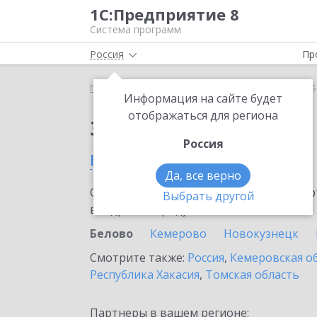
1С:Предприятие 8
Система программ
Россия
Пр
Главная
Сервисы ИТС
Smartway
Smartway в 
Информация на сайте будет
отображаться для региона
Заказать Smartway
Россия
в Белово
Да, все верно
Ознакомьтесь с информационными карт
Выбрать другой
внедрение продукта.
Белово
Кемерово
Новокузнецк
Смотрите также:
Россия
,
Кемеровская о
Республика Хакасия
,
Томская область
Партнеры в вашем регионе: