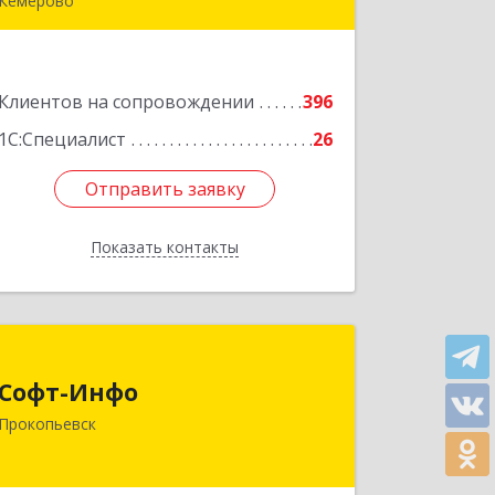
Кемерово
650000, Кемеровская область -
Кузбасс обл, г.о. Кемеровский,
Кемерово г, Мичурина ул, дом № 13А,
Клиентов на сопровождении
этаж 3, пом.2, оф.301
396
1С:Специалист
26
Подробнее
Отправить заявку
Отправить заявку
Показать контакты
Назад
Софт-Инфо
Софт-Инфо
653039, Кемеровская область -
Прокопьевск
Кузбасс, Прокопьевск г, Институтская
ул, дом № 9а, оф.15