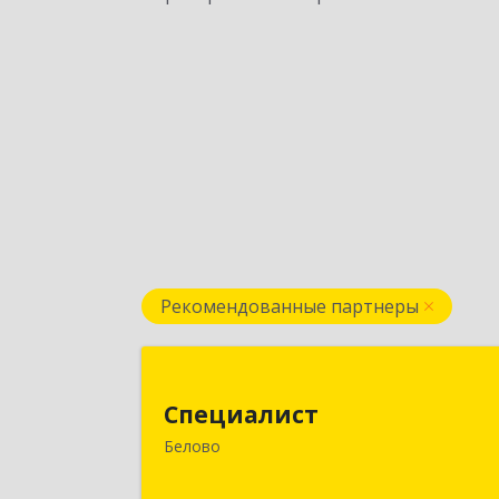
Рекомендованные партнеры
Специалис
Специалист
Кемеровская обл, Белово г, Ленин
Белово
ул, дом № 31-