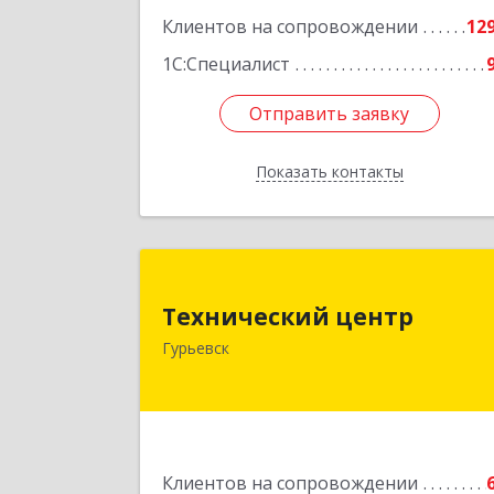
Клиентов на сопровождении
12
1С:Специалист
Отправить заявку
Отправить заявку
Показать контакты
Назад
Технический цент
Технический центр
652780, Кемеровская область 
Гурьевск
Кузбасс, Гурьевский р-н, Гурьевск г
Кирова ул, дом № 
Подробне
Клиентов на сопровождении