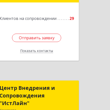
Подробнее
Клиентов на сопровождении
29
Отправить заявку
Отправить заявку
Показать контакты
Назад
Центр Внедрения и
Центр Внедрения и
Сопровождения
Сопровождения
"ИстЛайн"
"ИстЛайн"