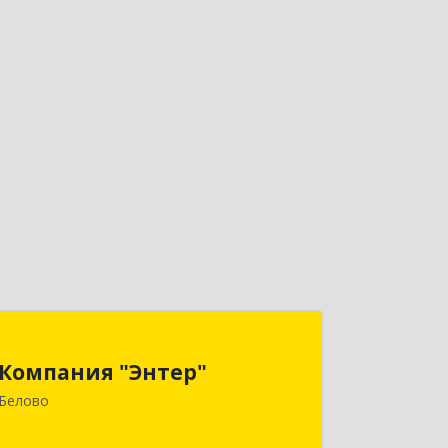
Компания "Энтер"
Компания "Энтер"
652600, Кемеровская обл, Белово г,
Белово
Почтовый пер, дом № 2, пом.2