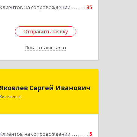
Клиентов на сопровождении
35
Отправить заявку
Отправить заявку
Показать контакты
Назад
Яковлев Сергей Иванович
Яковлев Сергей Иванович
650002, Кемеровская обл, г.Кемерово,
Киселевск
пр-т Шахтеров, дом № 90, кв.104
Подробнее
Клиентов на сопровождении
5