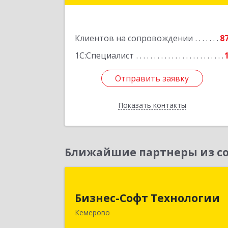
Подробне
Клиентов на сопровождении
8
1С:Специалист
Отправить заявку
Отправить заявку
Показать контакты
Назад
Ближайшие партнеры из со
Бизнес-Софт Технологи
Бизнес-Софт Технологии
650992, Кемеровская область 
Кемерово
Кузбасс обл, Кемерово г, Советски