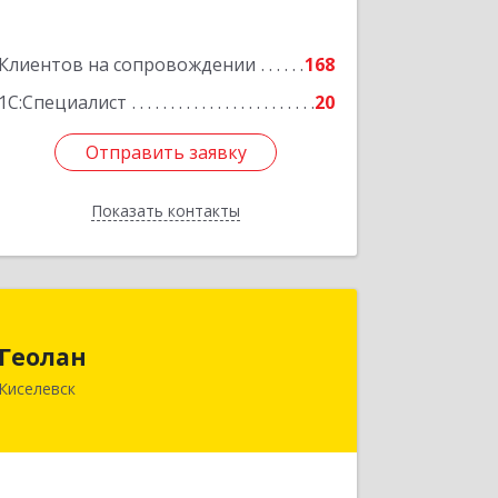
Подробнее
Клиентов на сопровождении
168
1С:Специалист
20
Отправить заявку
Отправить заявку
Показать контакты
Назад
Геолан
Геолан
652700, Кемеровская обл, Киселевск г,
Киселевск
Транспортная ул, дом № 54
Подробнее