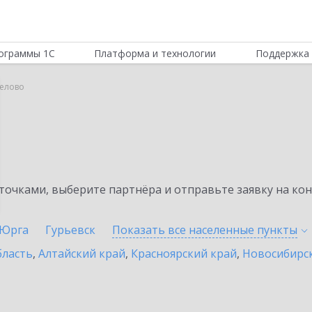
ограммы 1С
Платформа и технологии
Поддержка 
Белово
очками, выберите партнёра и отправьте заявку на ко
Юрга
Гурьевск
Показать все населенные
пункты
бласть
,
Алтайский край
,
Красноярский край
,
Новосибирск