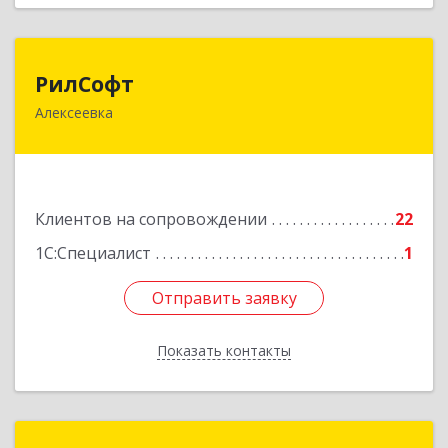
РилСофт
РилСофт
Алексеевка
309850, Белгородская обл, Алексеевский р-н,
Алексеевка г, 1-й Мостовой пер, дом № 5А
Подробнее
Клиентов на сопровождении
22
1С:Специалист
1
Отправить заявку
Отправить заявку
Показать контакты
Назад