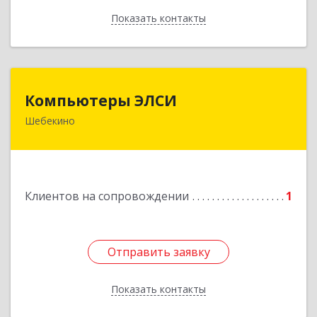
Показать контакты
Назад
Компьютеры ЭЛСИ
Компьютеры ЭЛСИ
Шебекино
309290, Белгородская обл, Шебекино,
ул.Ленина , д.12
Подробнее
Клиентов на сопровождении
1
Отправить заявку
Отправить заявку
Показать контакты
Назад