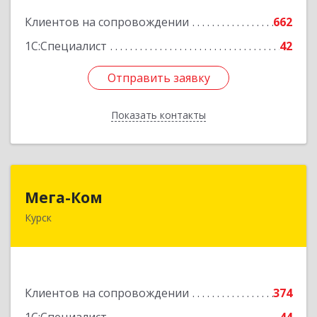
Подробнее
Клиентов на сопровождении
662
1С:Специалист
42
Отправить заявку
Отправить заявку
Показать контакты
Назад
Мега-Ком
Мега-Ком
Курск
305001, Курская обл, Курск г, Красной Армии ул,
дом № 23 А
Подробнее
Клиентов на сопровождении
374