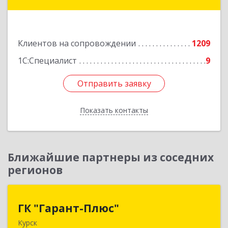
ул, дом № 3а, оф.4/1
Подробнее
Клиентов на сопровождении
1209
1С:Специалист
9
Отправить заявку
Отправить заявку
Показать контакты
Назад
Ближайшие партнеры из соседних
регионов
ГК "Гарант-Плюс"
ГК "Гарант-Плюс"
Курск
305035, Курская обл, Курск г, Овечкина ул, дом