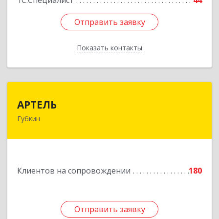
1С:Специалист
44
Отправить заявку
Отправить заявку
Показать контакты
Назад
АРТЕЛЬ
АРТЕЛЬ
Губкин
309181, Белгородская обл, Губкинский р-н,
Губкин г, Мира ул, дом № 20, оф.506
Подробнее
Клиентов на сопровождении
180
Отправить заявку
Отправить заявку