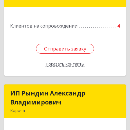
Подробнее
Клиентов на сопровождении
4
Отправить заявку
Отправить заявку
Показать контакты
Назад
ИП Рындин Александр
ИП Рындин Александр
Владимирович
Владимирович
Короча
309 201, Белгородская обл, Корочанский р-н,
Дальняя Игуменка с, Кураковка ул, дом № 76