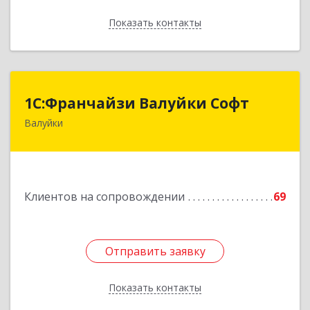
Показать контакты
Назад
1С:Франчайзи Валуйки Софт
1С:Франчайзи Валуйки Софт
Валуйки
309996, Белгородская обл, Валуйки г, Горького,
дом № 21, кв.21
Подробнее
Клиентов на сопровождении
69
Отправить заявку
Отправить заявку
Показать контакты
Назад