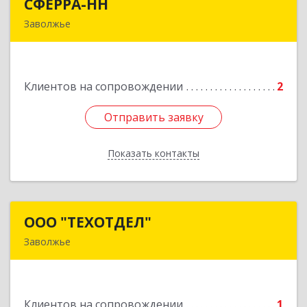
СФЕРРА-НН
СФЕРРА-НН
Заволжье
Подробнее
Клиентов на сопровождении
2
Отправить заявку
Отправить заявку
Показать контакты
Назад
ООО "ТЕХОТДЕЛ"
ООО "ТЕХОТДЕЛ"
Заволжье
Подробнее
Клиентов на сопровождении
1