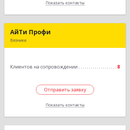
Показать контакты
Назад
АйТи Профи
АйТи Профи
Вязники
Подробнее
Клиентов на сопровождении
8
Отправить заявку
Отправить заявку
Показать контакты
Назад