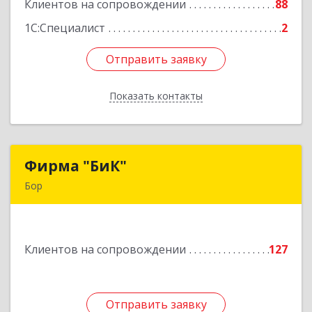
Клиентов на сопровождении
88
Подробнее
1С:Специалист
2
Отправить заявку
Отправить заявку
Показать контакты
Назад
Фирма "БиК"
Фирма "БиК"
Бор
606440, Нижегородская обл, Бор г, Советская
ул, дом № 11
Клиентов на сопровождении
127
Подробнее
Отправить заявку
Отправить заявку