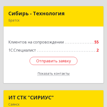
Сибирь - Технология
Сибирь - Технология
Братск
665710, Иркутская обл, Братск г, Снежная
(Центральный ж/р) ул, дом № 13
Клиентов на сопровождении
55
Подробнее
1С:Специалист
2
Отправить заявку
Отправить заявку
Показать контакты
Назад
ИТ СТК "СИРИУС"
ИТ СТК "СИРИУС"
Саянск