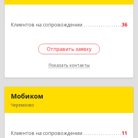
666303, Иркутская обл, Саянск г, Юбилейный
мкр, дом № 38
Клиентов на сопровождении
36
Подробнее
Отправить заявку
Отправить заявку
Показать контакты
Назад
Мобиком
Мобиком
Черемхово
Подробнее
Клиентов на сопровождении
11