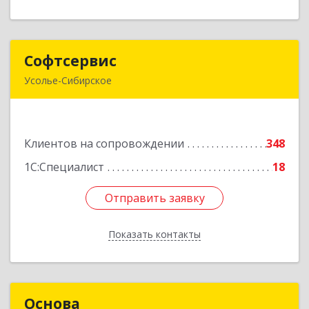
Софтсервис
Софтсервис
Усолье-Сибирское
665451, Иркутская обл, Усолье-Сибирское г,
Интернациональная ул, дом № 87
Клиентов на сопровождении
348
Подробнее
1С:Специалист
18
Отправить заявку
Отправить заявку
Показать контакты
Назад
Основа
Основа