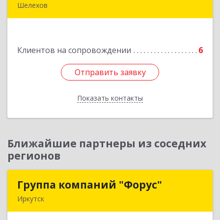
Шелехов
666034, Иркутская обл, Шелехов г, Култукский
тракт ул
Клиентов на сопровождении
6
Подробнее
Отправить заявку
Отправить заявку
Показать контакты
Назад
Ближайшие партнеры из соседних
регионов
Группа компаний "Форус"
Группа компаний "Форус"
Иркутск
664007, Иркутская обл, Иркутск г, Ямская ул,