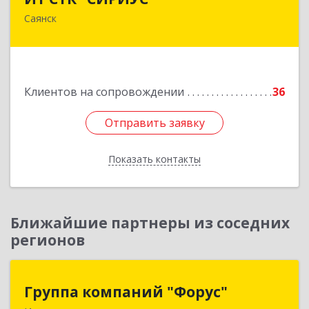
Саянск
666303, Иркутская обл, Саянск г, Юбилейный
мкр, дом № 38
Подробнее
Клиентов на сопровождении
36
Отправить заявку
Отправить заявку
Показать контакты
Назад
Ближайшие партнеры из соседних
регионов
Группа компаний "Форус"
Группа компаний "Форус"