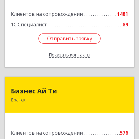
Подробнее
Клиентов на сопровождении
1481
1С:Специалист
89
Отправить заявку
Отправить заявку
Показать контакты
Назад
Бизнес Ай Ти
Бизнес Ай Ти
Братск
665717, Иркутская обл, Братск г, Центральный
жилрайон, Мира ул, дом № 27B, оф.14
Подробнее
Клиентов на сопровождении
576