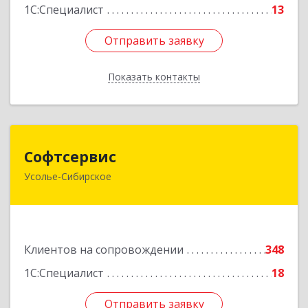
1С:Специалист
13
Отправить заявку
Отправить заявку
Показать контакты
Назад
Софтсервис
Софтсервис
Усолье-Сибирское
665451, Иркутская обл, Усолье-Сибирское г,
Интернациональная ул, дом № 87
Подробнее
Клиентов на сопровождении
348
1С:Специалист
18
Отправить заявку
Отправить заявку