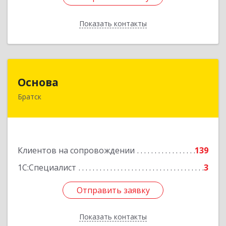
Показать контакты
Назад
Основа
Основа
Братск
665700, Иркутская обл, Братск г, Ленина
(Центральный ж/р) пр-кт, дом № 6, оф.1001
Подробнее
Клиентов на сопровождении
139
1С:Специалист
3
Отправить заявку
Отправить заявку
Показать контакты
Назад