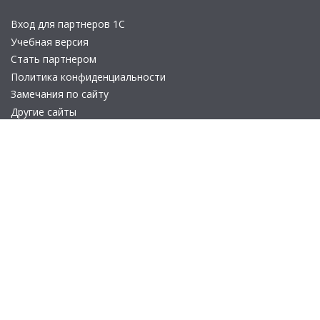
Вход для партнеров 1С
Учебная версия
Стать партнером
Политика конфиденциальности
Замечания по сайту
Другие сайты
Телефон:
+7 (495) 737-92-57
Email:
site_v8@1c.ru
Отдел продаж:
г. Москва
,
улица Селезнёвская, дом 21
© 2026 АО «Группа 1С» (правопреемник «1С»). Все права на сайт
защищены
© 2011- 2026 ООО «1С-Софт» (
о компании
).