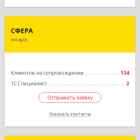
СФЕРА
СФЕРА
Ангарск
665816, Иркутская обл, Ангарск г, 177-й кв-л,
дом № 6, оф.159
Подробнее
Клиентов на сопровождении
134
1С:Специалист
2
Отправить заявку
Отправить заявку
Показать контакты
Назад