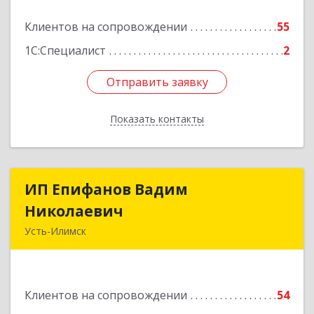
Подробнее
Клиентов на сопровождении
55
1С:Специалист
2
Отправить заявку
Отправить заявку
Показать контакты
Назад
ИП Епифанов Вадим
ИП Епифанов Вадим
Николаевич
Николаевич
Усть-Илимск
666682, Иркутская обл, Усть-Илимск г,
Белградская ул, дом № 11, кв.22
Клиентов на сопровождении
54
Подробнее