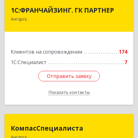
1С:ФРАНЧАЙЗИНГ. ГК ПАРТНЕР
1С:ФРАНЧАЙЗИНГ. ГК ПАРТНЕР
Ангарск
665813, Иркутская обл, Ангарск г, 81 кв-л,
строение 3, оф.104
Подробнее
Клиентов на сопровождении
174
1С:Специалист
7
Отправить заявку
Отправить заявку
Показать контакты
Назад
КомпасСпециалиста
КомпасСпециалиста
Ангарск