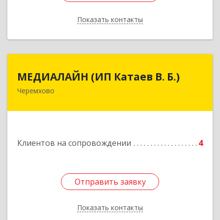
Показать контакты
Назад
МЕДИАЛАЙН (ИП Катаев В. Б.)
МЕДИАЛАЙН (ИП Катаев В. Б.)
Черемхово
665413, Иркутская обл, Черемхово г, Ленина ул,
дом № 5, оф.328
Подробнее
Клиентов на сопровождении
4
Отправить заявку
Отправить заявку
Показать контакты
Назад