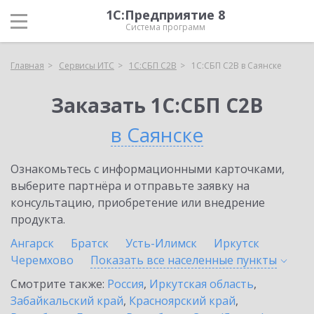
1С:Предприятие 8
Система программ
Главная
Сервисы ИТС
1С:СБП C2B
1С:СБП C2B в Саянске
Заказать 1С:СБП C2B
в Саянске
Ознакомьтесь с информационными карточками,
выберите партнёра и отправьте заявку на
консультацию, приобретение или внедрение
продукта.
Ангарск
Братск
Усть-Илимск
Иркутск
Черемхово
Показать все населенные
пункты
Смотрите также:
Россия
,
Иркутская область
,
Забайкальский край
,
Красноярский край
,