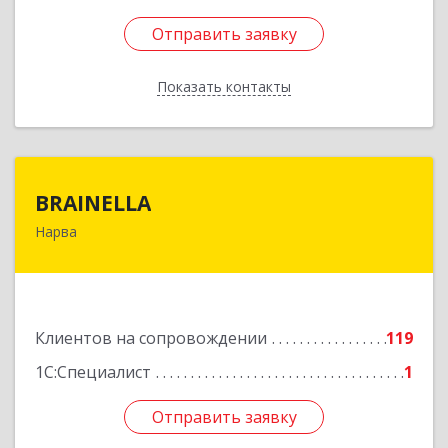
Отправить заявку
Отправить заявку
Показать контакты
Назад
BRAINELLA
BRAINELLA
Нарва
ЭСТОНИЯ, 20308, г. Нарва, ул. Александра
Пушкина 12-15
Подробнее
Клиентов на сопровождении
119
1С:Специалист
1
Отправить заявку
Отправить заявку