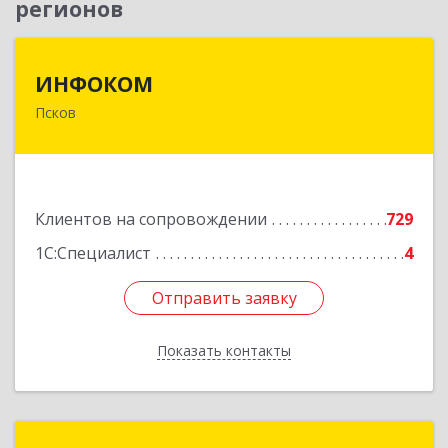
регионов
ИНФОКОМ
ИНФОКОМ
Псков
180000, Псковская обл, Псков г, Советская ул,
дом № 42г
Подробнее
Клиентов на сопровождении
729
1С:Специалист
4
Отправить заявку
Отправить заявку
Показать контакты
Назад