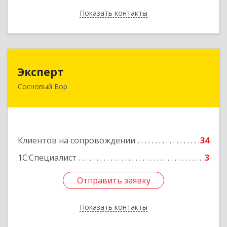
Показать контакты
Назад
Эксперт
Эксперт
Сосновый Бор
188544, Ленинградская обл, Сосновый Бор г, 50
лет Октября ул, дом № 1
Подробнее
Клиентов на сопровождении
34
1С:Специалист
3
Отправить заявку
Отправить заявку
Показать контакты
Назад