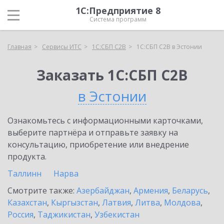
1С:Предприятие 8
Система программ
Главная
Сервисы ИТС
1С:СБП C2B
1С:СБП C2B в Эстонии
Заказать 1С:СБП C2B
в Эстонии
Ознакомьтесь с информационными карточками,
выберите партнёра и отправьте заявку на
консультацию, приобретение или внедрение
продукта.
Таллинн
Нарва
Смотрите также:
Азербайджан
,
Армения
,
Беларусь
,
Казахстан
,
Кыргызстан
,
Латвия
,
Литва
,
Молдова
,
Россия
,
Таджикистан
,
Узбекистан