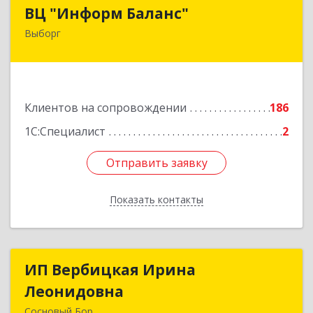
ВЦ "Информ Баланс"
ВЦ "Информ Баланс"
Выборг
188800, Ленинградская обл, Выборгский р-н,
Выборг г, Каменный пер, дом № 2а
Подробнее
Клиентов на сопровождении
186
1С:Специалист
2
Отправить заявку
Отправить заявку
Показать контакты
Назад
ИП Вербицкая Ирина
ИП Вербицкая Ирина
Леонидовна
Леонидовна
Сосновый Бор