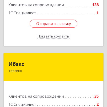
Клиентов на сопровождении
138
1С:Специалист
1
Отправить заявку
Отправить заявку
Показать контакты
Назад
Ибэкс
Ибэкс
Таллинн
Таллин, 13522, ул. Вабаыхумуузеуми, 5/II - 37
Подробнее
Клиентов на сопровождении
35
1С:Специалист
2