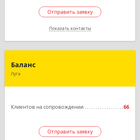
Отправить заявку
Отправить заявку
Показать контакты
Назад
Баланс
Баланс
Луга
188230, Ленинградская обл, Луга г, Урицкого
пр-кт, дом № 77а
Подробнее
Клиентов на сопровождении
66
Отправить заявку
Отправить заявку