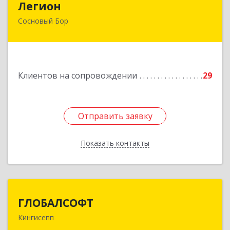
Легион
Сосновый Бор
188544, Ленинградская обл, Сосновый Бор г,
Парковая ул, дом № 9
Подробнее
Клиентов на сопровождении
29
Отправить заявку
Отправить заявку
Показать контакты
Назад
ГЛОБАЛСОФТ
ГЛОБАЛСОФТ
Кингисепп
188485, Ленинградская обл, Кингисеппский р-н,