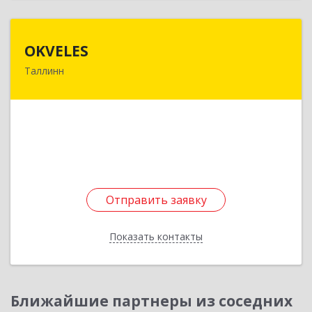
OKVELES
OKVELES
Таллинн
12915, Эстония, Таллинн, Лаки, 15-218
Подробнее
Отправить заявку
Отправить заявку
Показать контакты
Назад
Ближайшие партнеры из соседних