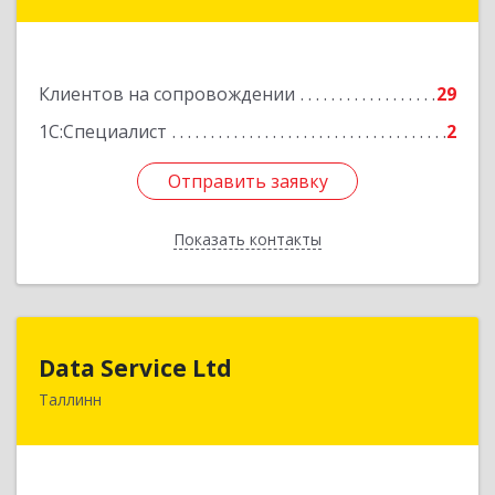
Подробнее
Клиентов на сопровождении
29
1С:Специалист
2
Отправить заявку
Отправить заявку
Показать контакты
Назад
Data Service Ltd
Data Service Ltd
Таллинн
Estonia, Laulupeo 24, Tallinn, 10128
Подробнее