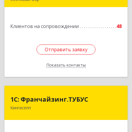
189540, Сосновый Бор г, Героев пр-кт, дом №
55
Клиентов на сопровождении
48
Подробнее
Отправить заявку
Отправить заявку
Показать контакты
Назад
1С: Франчайзинг.ТУБУС
1С: Франчайзинг.ТУБУС
Кингисепп
Подробнее