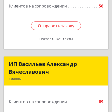
Клиентов на сопровождении
56
Отправить заявку
Отправить заявку
Показать контакты
Назад
ИП Васильев Александр
ИП Васильев Александр
Вячеславович
Вячеславович
Сланцы
Ленинградская обл, Сланцы г, Спортивная ул,
дом № 2
Клиентов на сопровождении
89
Подробнее