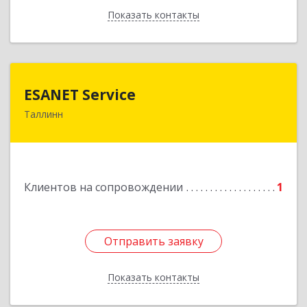
Показать контакты
Назад
ESANET Serviсe
ESANET Serviсe
Таллинн
Vana-Louna 19, Tallin 10134, Estonia
Подробнее
Клиентов на сопровождении
1
Отправить заявку
Отправить заявку
Показать контакты
Назад