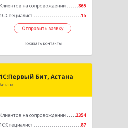
Клиентов на сопровождении
865
Подробнее
1С:Специалист
15
Отправить заявку
Отправить заявку
Показать контакты
Назад
1С:Первый Бит, Астана
1С:Первый Бит, Астана
Астана
Республика Казахстан, г. Астана,
район "Байконыр", улица Иманбаева,
дом 8/2, офис 7
Подробнее
Клиентов на сопровождении
2354
1С:Специалист
87