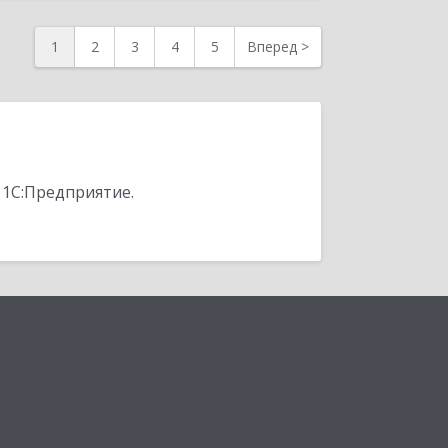
1
2
3
4
5
Вперед
>
 1С:Предприятие.