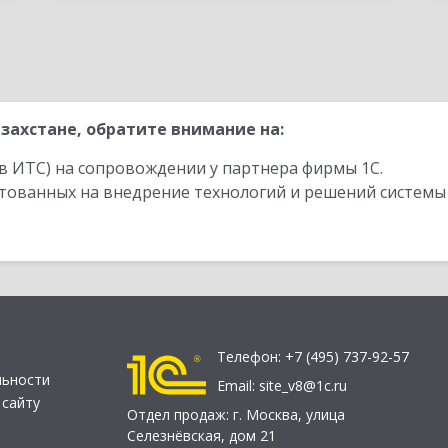
захстане, обратите внимание на:
в ИТС) на сопровождении у партнера фирмы 1С.
стованных на внедрение технологий и решений системы
Телефон:
+7 (495) 737-92-57
льности
Email:
site_v8@1c.ru
 сайту
Отдел продаж:
г. Москва
,
улица
Селезнёвская, дом 21