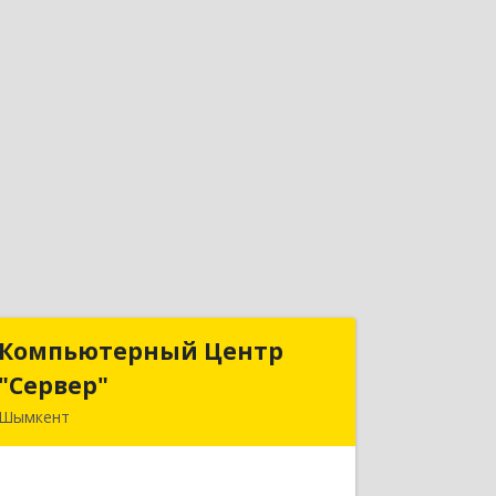
Компьютерный Центр
Компьютерный Центр
"Сервер"
"Сервер"
Шымкент
Казахстан, 160000, г. Шымкент, ул.
Казыбек-Би, д.5