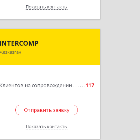
Показать контакты
Назад
INTERCOMP
INTERCOMP
Жезказган
100600, Республика Казахстан,
Карагандинская область, г.Жезказган,
Шевченко, дом № 38
Подробнее
Клиентов на сопровождении
117
Отправить заявку
Отправить заявку
Показать контакты
Назад