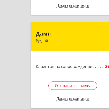
Показать контакты
Назад
Дам
Дамп
Рудный
Казахстан, Костанайская обл., г
Рудный, р-он Автовокзала 3-3
Подробне
Клиентов на сопровождении
2
Отправить заявку
Отправить заявку
Показать контакты
Назад