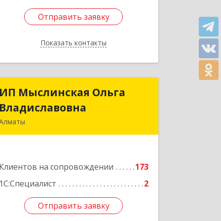
Отправить заявку
Отправить заявку
Показать контакты
Назад
ИП Мыслинская Ольга
ИП Мыслинская Ольга
Владиславовна
Владиславовна
Алматы
КАЗАХСТАН, 050000, Алматы, мкр.
Орбита 3, дом № 26, кв.226
Клиентов на сопровождении
173
Подробнее
1С:Специалист
2
Отправить заявку
Отправить заявку