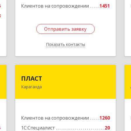
6
Клиентов на сопровождении
1451
8
Отправить заявку
Отправить заявку
Показать контакты
Назад
1
ПЛАСТ
1
ПЛАСТ
Караганда
-
100009,Казахстан,г.Караганда,
.
ул.Кривогуза, д.33/1
5
Подробнее
е
1
Клиентов на сопровождении
1260
5
1С:Специалист
20