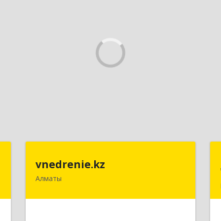
t
vnedrenie.kz
vnedrenie.kz
Алматы
.
Казахстан, г.Алматы, ул.Прокофьева
8
45-56
е
Подробнее