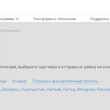
ограммы 1С
Платформа и технологии
Поддержка 
B в Казахстане
очками, выберите партнёра и отправьте заявку на ко
рда
Атырау
Показать все населенные
пункты
,
Беларусь
,
Кыргызстан
,
Латвия
,
Литва
,
Молдова
,
Россия