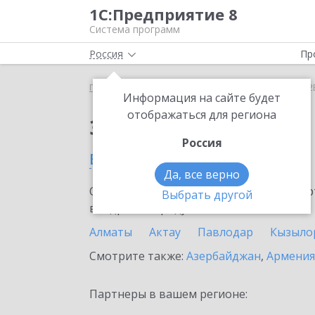
1С:Предприятие 8
Система программ
Россия
Пр
Главная
Сервисы ИТС
1С:СБП C2B
1С:СБП C2
Информация на сайте будет
отображаться для региона
Заказать 1С:СБП C2B
Россия
в Казахстане
Да, все верно
Ознакомьтесь с информационными карт
Выбрать другой
внедрение продукта.
Алматы
Актау
Павлодар
Кызыло
Смотрите также:
Азербайджан
,
Армения
Партнеры в вашем регионе: