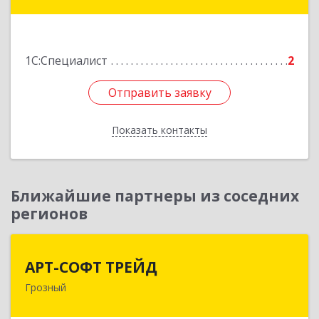
Подробнее
1С:Специалист
2
Отправить заявку
Отправить заявку
Показать контакты
Назад
Ближайшие партнеры из соседних
регионов
АРТ-СОФТ ТРЕЙД
АРТ-СОФТ ТРЕЙД
Грозный
364013, Чеченская Респ, Грозный г, Полярников
ул, дом № 36А