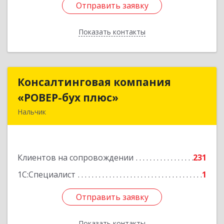
Отправить заявку
Отправить заявку
Показать контакты
Назад
Консалтинговая компания
Консалтинговая компания
«РОВЕР-бух плюс»
«РОВЕР-бух плюс»
Нальчик
360004, Кабардино-Балкарская Респ, Нальчик г,
Кирова ул, дом № 233
Клиентов на сопровождении
231
Подробнее
1С:Специалист
1
Отправить заявку
Отправить заявку
Показать контакты
Назад