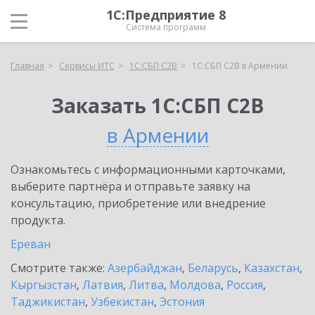
1С:Предприятие 8
Система программ
Главная
Сервисы ИТС
1С:СБП C2B
1С:СБП C2B в Армении
Заказать 1С:СБП C2B
в Армении
Ознакомьтесь с информационными карточками,
выберите партнёра и отправьте заявку на
консультацию, приобретение или внедрение
продукта.
Ереван
Смотрите также:
Азербайджан
,
Беларусь
,
Казахстан
,
Кыргызстан
,
Латвия
,
Литва
,
Молдова
,
Россия
,
Таджикистан
,
Узбекистан
,
Эстония