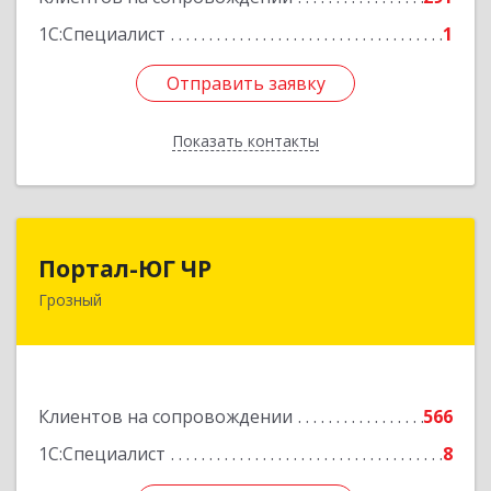
1С:Специалист
1
Отправить заявку
Отправить заявку
Показать контакты
Назад
Портал-ЮГ ЧР
Портал-ЮГ ЧР
Грозный
364906, Чеченская Респ, Грозный г, Путина пр-
кт, дом № 30
Подробнее
Клиентов на сопровождении
566
1С:Специалист
8