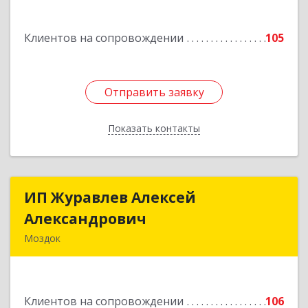
Подробнее
Клиентов на сопровождении
105
Отправить заявку
Отправить заявку
Показать контакты
Назад
ИП Журавлев Алексей
ИП Журавлев Алексей
Александрович
Александрович
Моздок
363750, Северная Осетия - Алания Респ, Моздок
г, Кирова ул, дом № 41
Клиентов на сопровождении
106
Подробнее