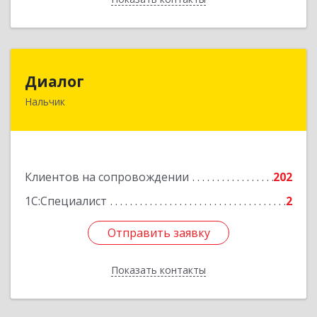
Диалог
Диалог
Нальчик
360016, Кабардино-Балкарская Респ, Нальчик г,
Калюжного ул, дом № 3, этаж 2
Подробнее
Клиентов на сопровождении
202
1С:Специалист
2
Отправить заявку
Отправить заявку
Показать контакты
Назад