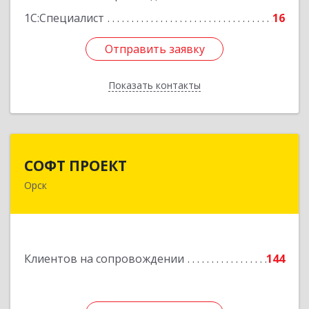
1С:Специалист
16
Отправить заявку
Отправить заявку
Показать контакты
Назад
СОФТ ПРОЕКТ
СОФТ ПРОЕКТ
Орск
462430, Оренбургская обл, Орск г,
Добровольского ул, дом № 23, кв.11
Подробнее
Клиентов на сопровождении
144