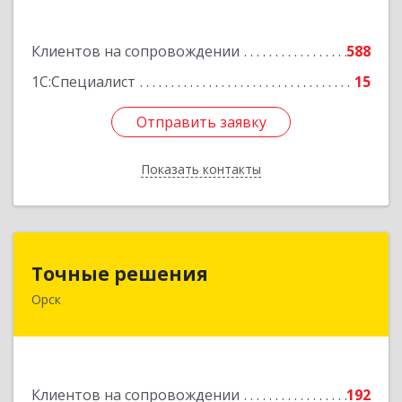
Подробнее
Клиентов на сопровождении
588
1С:Специалист
15
Отправить заявку
Отправить заявку
Показать контакты
Назад
Точные решения
Точные решения
Орск
462403, Оренбургская обл, Орск г,
Краматорская ул, дом № 2Б, пом.3, этаж 1, офис
2
Подробнее
Клиентов на сопровождении
192