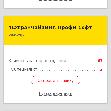
1С:Франчайзинг. Профи-Софт
1С:Франчайзинг. Профи-Софт
Байконур
468320, Байконур г, Ленина ул, дом № 10,
кв.1+2+3
Подробнее
Клиентов на сопровождении
67
1С:Специалист
2
Отправить заявку
Отправить заявку
Показать контакты
Назад