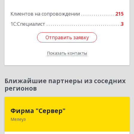
Подробнее
Клиентов на сопровождении
215
1С:Специалист
3
Отправить заявку
Отправить заявку
Показать контакты
Назад
Ближайшие партнеры из соседних
регионов
Фирма "Сервер"
Фирма "Сервер"
Мелеуз
453852, Башкортостан Респ, Мелеузовский р-н,
Мелеуз г, 32-й мкр, дом № 36