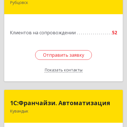
Рубцовск
658210, Алтайский край, Рубцовск г,
Комсомольская ул, дом № 80
Подробнее
Клиентов на сопровождении
52
Отправить заявку
Отправить заявку
Показать контакты
Назад
1С:Франчайзи. Автоматизация
1С:Франчайзи. Автоматизация
Кувандык
462220, Оренбургская обл, Кувандыкский р-н,
Кувандык г, Советская ул, дом № 10