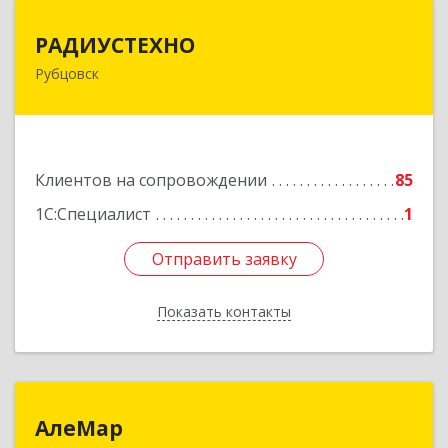
РАДИУСТЕХНО
РАДИУСТЕХНО
Рубцовск
658225, Алтайский край, Рубцовск г, Ленина пр-
кт, дом № 206, оф.427
Подробнее
Клиентов на сопровождении
85
1С:Специалист
1
Отправить заявку
Отправить заявку
Показать контакты
Назад
АлеМар
АлеМар