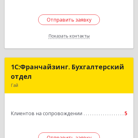
Отправить заявку
Отправить заявку
Показать контакты
Назад
1С:Франчайзинг. Бухгалтерский
1С:Франчайзинг. Бухгалтерский
отдел
отдел
Гай
462635, Оренбургская обл, Гай г, Победы пр-кт,
дом № 1, кв.12
Клиентов на сопровождении
5
Подробнее
Отправить заявку
Отправить заявку