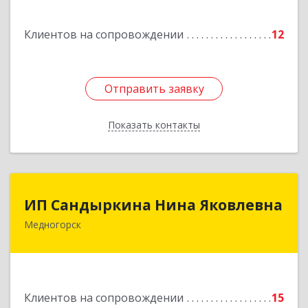
Подробнее
Клиентов на сопровождении
12
Отправить заявку
Отправить заявку
Показать контакты
Назад
ИП Сандыркина Нина Яковлевна
ИП Сандыркина Нина Яковлевна
Медногорск
462270, Оренбургская обл, Медногорск г,
Металлургов ул, дом № 19, кв.22
Подробнее
Клиентов на сопровождении
15