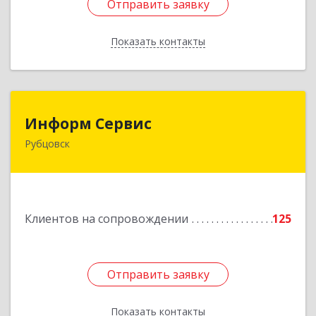
Отправить заявку
Отправить заявку
Показать контакты
Назад
Информ Сервис
Информ Сервис
Рубцовск
658204, Алтайский край, Рубцовск г, Алтайская
ул, дом № 7
Подробнее
Клиентов на сопровождении
125
Отправить заявку
Отправить заявку
Показать контакты
Назад