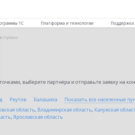
ограммы 1С
Платформа и технологии
Поддержка 
 в Ступино
очками, выберите партнёра и отправьте заявку на ко
д
Реутов
Балашиха
Показать все населенные
пу
овская область
,
Владимирская область
,
Калужская облас
ласть
,
Ярославская область