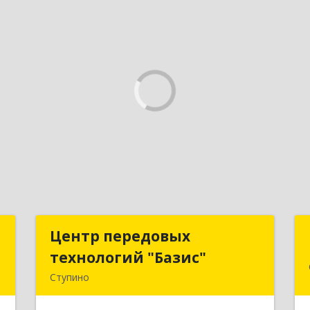
"
Центр передовых
Центр передовых
технологий "Базис"
технологий "Базис"
й
Ступино
м
142800, Московская обл, Ступинский
4
р-н, Ступино г, Крылова ул, владение