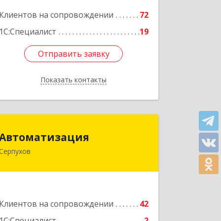
Подробнее
Клиентов на сопровождении
72
1С:Специалист
19
Отправить заявку
Отправить заявку
Показать контакты
Назад
Автоматизация
Автоматизация
Серпухов
142205, Московская обл, Серпухов г,
Комсомольская ул, дом № 4а, кв.136
Подробнее
Клиентов на сопровождении
42
1С:Специалист
2