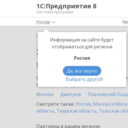
1С:Предприятие 8
Система программ
Россия
Пр
Главная
Сервисы ИТС
SellMonitor
SellMonitor
Информация на сайте будет
отображаться для региона
Заказать SellMonitor
Россия
в Ступино
Да, все верно
Ознакомьтесь с информационными карт
Выбрать другой
внедрение продукта.
Москва
Дмитров
Павловский Поса
Смотрите также:
Россия
,
Москва и Моск
область
,
Тверская область
,
Тульская об
Партнеры в вашем регионе: