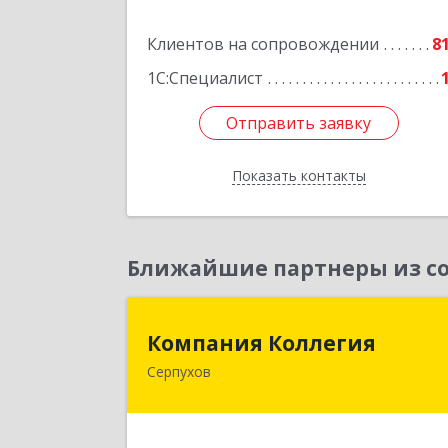
Подробне
Клиентов на сопровождении
8
1С:Специалист
Отправить заявку
Отправить заявку
Показать контакты
Назад
Ближайшие партнеры из со
Компания Коллеги
Компания Коллегия
Серпухов
142211, Московская обл, Серпухов г
Оборонная ул, дом № 1