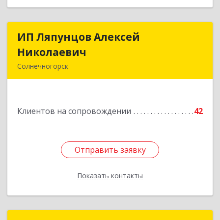
ИП Ляпунцов Алексей
ИП Ляпунцов Алексей
Николаевич
Николаевич
Солнечногорск
Подробнее
Клиентов на сопровождении
42
Отправить заявку
Отправить заявку
Показать контакты
Назад