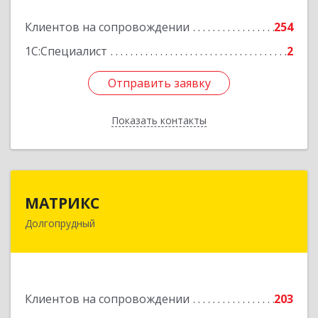
Подробнее
Клиентов на сопровождении
254
1С:Специалист
2
Отправить заявку
Отправить заявку
Показать контакты
Назад
МАТРИКС
МАТРИКС
Долгопрудный
141707, Московская обл, Долгопрудный г,
Пацаева пр-кт, дом № 7/10
Подробнее
Клиентов на сопровождении
203