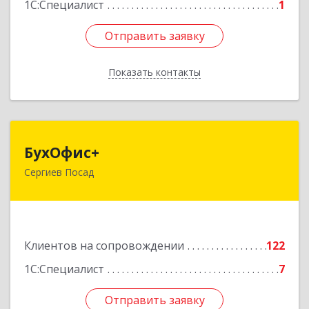
1С:Специалист
1
Отправить заявку
Отправить заявку
Показать контакты
Назад
БухОфис+
БухОфис+
Сергиев Посад
141304, Московская обл, Сергиево-Посадский
р-н, Сергиев Посад г, Воробьевская ул, дом №
3, этаж 3, оф.1
Подробнее
Клиентов на сопровождении
122
1С:Специалист
7
Отправить заявку
Отправить заявку