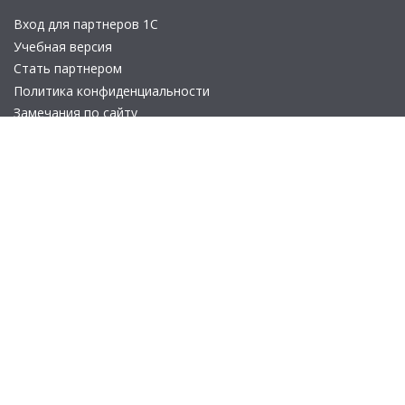
Вход для партнеров 1С
Учебная версия
Стать партнером
Политика конфиденциальности
Замечания по сайту
Другие сайты
Телефон:
+7 (495) 737-92-57
Email:
site_v8@1c.ru
Отдел продаж:
г. Москва
,
улица Селезнёвская, дом 21
© 2026 АО «Группа 1С» (правопреемник «1С»). Все права на сайт
защищены
© 2011- 2026 ООО «1С-Софт» (
о компании
).
Исключительное право на технологическую платформу