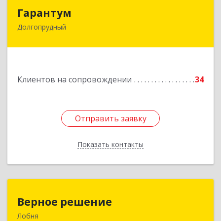
Гарантум
Гарантум
Долгопрудный
141707, Московская обл, Долгопрудный г,
Заводская ул, дом № 7
Подробнее
Клиентов на сопровождении
34
Отправить заявку
Отправить заявку
Показать контакты
Назад
Верное решение
Верное решение
Лобня
141730, Московская обл, Лобня г, Чехова ул,