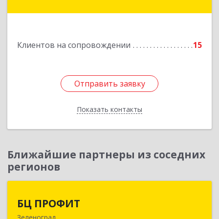
Игнатово с, объединения Воин тер, дом № 106
Подробнее
Клиентов на сопровождении
15
Отправить заявку
Отправить заявку
Показать контакты
Назад
Ближайшие партнеры из соседних
регионов
БЦ ПРОФИТ
БЦ ПРОФИТ
Зеленоград