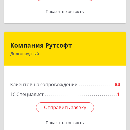
Показать контакты
Назад
Компания Рутсофт
Компания Рутсофт
Долгопрудный
141700, Московская обл, Долгопрудный г,
Новый Бульвар ул, дом № 22, пом.12
Подробнее
Клиентов на сопровождении
84
1С:Специалист
1
Отправить заявку
Отправить заявку
Показать контакты
Назад