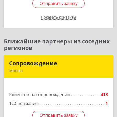
Отправить заявку
Отправить заявку
Показать контакты
Назад
Ближайшие партнеры из соседних
регионов
Сопровождение
Сопровождение
Москва
117198, Москва г, Саморы Машела ул, дом № 8,
корпус 1, кв.233
Клиентов на сопровождении
413
Подробнее
1С:Специалист
1
Отправить заявку
Отправить заявку