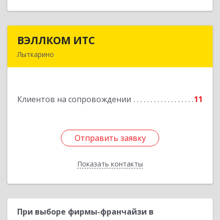
ВЭЛЛКОМ ИТС
ВЭЛЛКОМ ИТС
Лыткарино
140081, Московская обл, Лыткарино г.о.,
Лыткарино г, Первомайская ул, дом № 3/5,
пом.1
Клиентов на сопровождении
11
Подробнее
Отправить заявку
Отправить заявку
Показать контакты
Назад
При выборе фирмы-франчайзи в