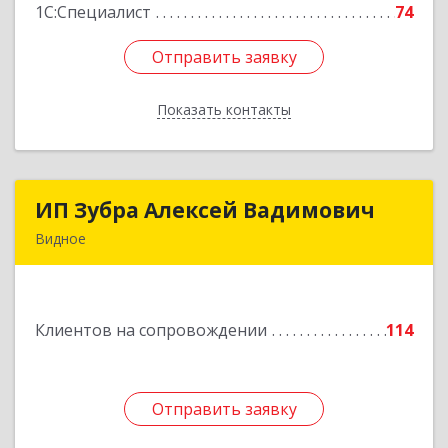
1С:Специалист
74
Отправить заявку
Отправить заявку
Показать контакты
Назад
ИП Зубра Алексей Вадимович
ИП Зубра Алексей Вадимович
Видное
142700, Московская обл, Ленинский р-н,
Видное г, Березовая ул, дом № 9, пом.31
Клиентов на сопровождении
114
Подробнее
Отправить заявку
Отправить заявку