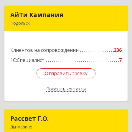
АйТи Кампания
АйТи Кампания
Подольск
142100, Московская обл, Подольск г,
Комсомольская ул, дом № 59, пом.1, пом.116
Клиентов на сопровождении
236
Подробнее
1С:Специалист
7
Отправить заявку
Отправить заявку
Показать контакты
Назад
Рассвет Г.О.
Рассвет Г.О.
Лыткарино