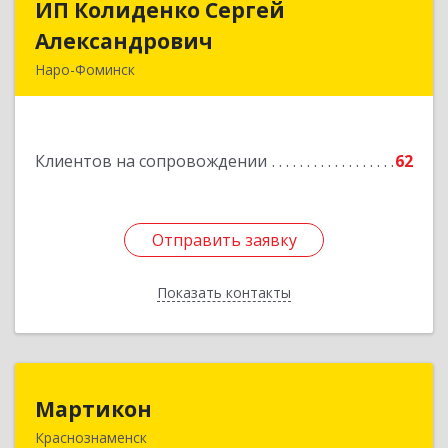
ИП Колиденко Сергей
ИП Колиденко Сергей
Александрович
Александрович
Наро-Фоминск
143300, Московская обл, Наро-Фоминский р-н,
Наро-Фоминск г, Маршала Жукова Г.К. ул, дом
№ 14-92
Клиентов на сопровождении
62
Подробнее
Отправить заявку
Отправить заявку
Показать контакты
Назад
Мартикон
Мартикон
Краснознаменск
143090, Московская обл, Краснознаменск г,