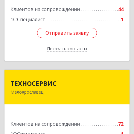
Подробнее
Клиентов на сопровождении
44
1С:Специалист
1
Отправить заявку
Отправить заявку
Показать контакты
Назад
ТЕХНОСЕРВИС
ТЕХНОСЕРВИС
Малоярославец
249094, Калужская обл, Малоярославецкий р-н,
Малоярославец г, Зеленая ул, дом № 2а
Подробнее
Клиентов на сопровождении
72