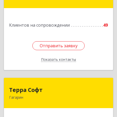
Краснознаменная ул, дом № 27, пом.36
Подробнее
Клиентов на сопровождении
49
Отправить заявку
Отправить заявку
Показать контакты
Назад
Терра Софт
Терра Софт
Гагарин
215010, Смоленская обл, Гагарин г, Ленина ул,
дом № 12