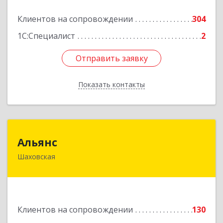
Подробнее
Клиентов на сопровождении
304
1С:Специалист
2
Отправить заявку
Отправить заявку
Показать контакты
Назад
Альянс
Альянс
Шаховская
143700, Московская обл, Шаховской р-н,
рп.Шаховская, ул.1-я Советская, дом № 44
Подробнее
Клиентов на сопровождении
130