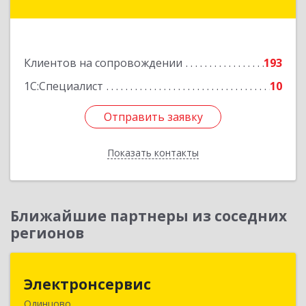
Можайск г, Молодежная ул, дом № 4
Подробнее
Клиентов на сопровождении
193
1С:Специалист
10
Отправить заявку
Отправить заявку
Показать контакты
Назад
Ближайшие партнеры из соседних
регионов
Электронсервис
Электронсервис
Одинцово