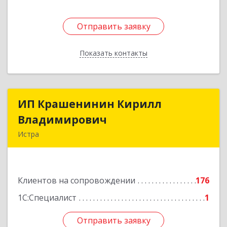
Отправить заявку
Отправить заявку
Показать контакты
Назад
ИП Крашенинин Кирилл
ИП Крашенинин Кирилл
Владимирович
Владимирович
Истра
143500, Московская обл, Истра г, 9
Гвардейской Дивизии ул, дом № 62, корпус В,
кв.68
Клиентов на сопровождении
176
Подробнее
1С:Специалист
1
Отправить заявку
Отправить заявку