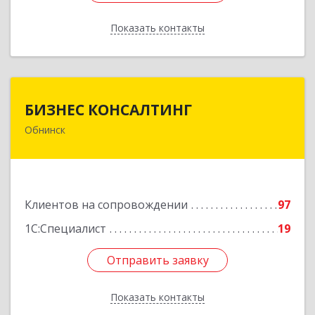
Показать контакты
Назад
БИЗНЕС КОНСАЛТИНГ
БИЗНЕС КОНСАЛТИНГ
Обнинск
249032, Калужская обл, Обнинск г, Курчатова ул,
дом № 27/2, пом.281
Подробнее
Клиентов на сопровождении
97
1С:Специалист
19
Отправить заявку
Отправить заявку
Показать контакты
Назад