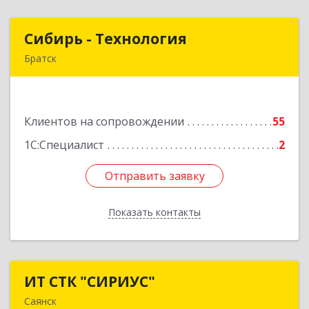
Сибирь - Технология
Сибирь - Технология
Братск
665710, Иркутская обл, Братск г, Снежная
(Центральный ж/р) ул, дом № 13
Клиентов на сопровождении
55
Подробнее
1С:Специалист
2
Отправить заявку
Отправить заявку
Показать контакты
Назад
ИТ СТК "СИРИУС"
ИТ СТК "СИРИУС"
Саянск