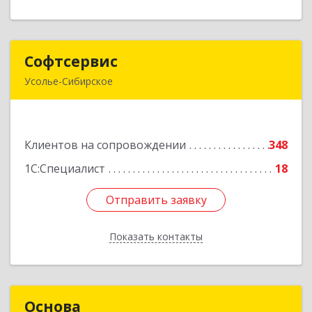
Софтсервис
Софтсервис
Усолье-Сибирское
665451, Иркутская обл, Усолье-Сибирское г,
Интернациональная ул, дом № 87
Клиентов на сопровождении
348
Подробнее
1С:Специалист
18
Отправить заявку
Отправить заявку
Показать контакты
Назад
Основа
Основа