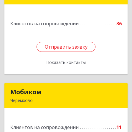
666303, Иркутская обл, Саянск г, Юбилейный
мкр, дом № 38
Клиентов на сопровождении
36
Подробнее
Отправить заявку
Отправить заявку
Показать контакты
Назад
Мобиком
Мобиком
Черемхово
Подробнее
Клиентов на сопровождении
11