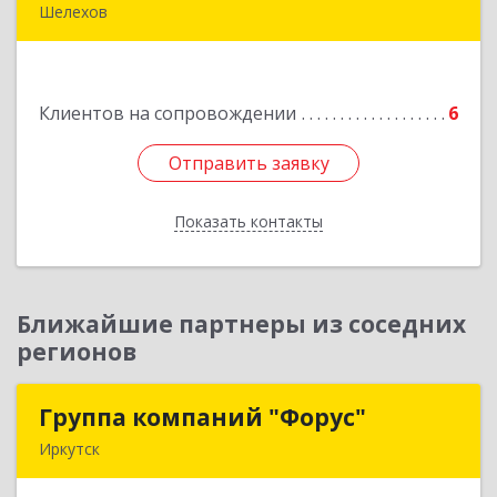
Шелехов
666034, Иркутская обл, Шелехов г, Култукский
тракт ул
Клиентов на сопровождении
6
Подробнее
Отправить заявку
Отправить заявку
Показать контакты
Назад
Ближайшие партнеры из соседних
регионов
Группа компаний "Форус"
Группа компаний "Форус"
Иркутск
664007, Иркутская обл, Иркутск г, Ямская ул,