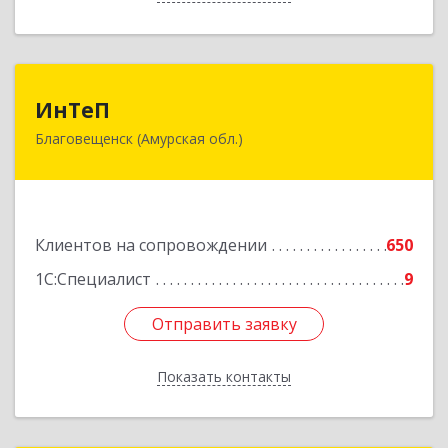
ИнТеП
ИнТеП
Благовещенск (Амурская обл.)
675000, Амурская обл, Благовещенск г,
Горького ул, дом № 172/1
Подробнее
Клиентов на сопровождении
650
1С:Специалист
9
Отправить заявку
Отправить заявку
Показать контакты
Назад