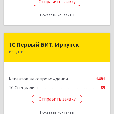
Отправить заявку
Отправить заявку
Показать контакты
Назад
1С:Первый БИТ, Иркутск
1С:Первый БИТ, Иркутск
Иркутск
664007, Иркутская обл, Иркутск г, Декабрьских
Событий ул, дом № 125, оф.500
Подробнее
Клиентов на сопровождении
1481
1С:Специалист
89
Отправить заявку
Отправить заявку
Показать контакты
Назад