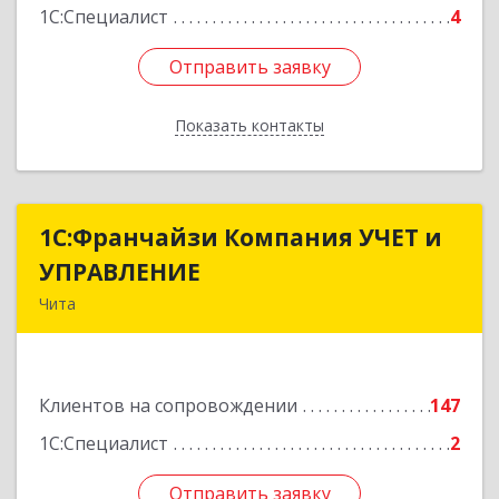
1С:Специалист
4
Отправить заявку
Отправить заявку
Показать контакты
Назад
1С:Франчайзи Компания УЧЕТ и
1С:Франчайзи Компания УЧЕТ и
УПРАВЛЕНИЕ
УПРАВЛЕНИЕ
Чита
672038, Забайкальский край, Чита г, Нагорная
ул, дом № 81а, пом.1
Клиентов на сопровождении
147
Подробнее
1С:Специалист
2
Отправить заявку
Отправить заявку