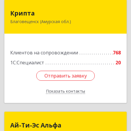
Крипта
Крипта
Благовещенск (Амурская обл.)
675000, Амурская обл, Благовещенск г,
Амурская ул, дом № 236, оф.7-8
Подробнее
Клиентов на сопровождении
768
1С:Специалист
20
Отправить заявку
Отправить заявку
Показать контакты
Назад
Ай-Ти-Эс Альфа
Ай-Ти-Эс Альфа