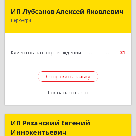
ИП Лубсанов Алексей Яковлевич
ИП Лубсанов Алексей Яковлевич
Нерюнгри
675002, Амурская область, г. Благовещенск, ул.
Краснофлотская ,77/1, кв.38
Подробнее
Клиентов на сопровождении
31
Отправить заявку
Отправить заявку
Показать контакты
Назад
ИП Рязанский Евгений
ИП Рязанский Евгений
Иннокентьевич
Иннокентьевич