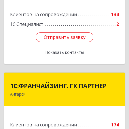
Подробнее
Клиентов на сопровождении
134
1С:Специалист
2
Отправить заявку
Отправить заявку
Показать контакты
Назад
1С:ФРАНЧАЙЗИНГ. ГК ПАРТНЕР
1С:ФРАНЧАЙЗИНГ. ГК ПАРТНЕР
Ангарск
665813, Иркутская обл, Ангарск г, 81 кв-л,
строение 3, оф.104
Подробнее
Клиентов на сопровождении
174