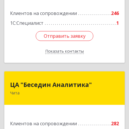
Подробнее
Клиентов на сопровождении
246
1С:Специалист
1
Отправить заявку
Отправить заявку
Показать контакты
Назад
ЦА "Беседин Аналитика"
ЦА "Беседин Аналитика"
Чита
672039, Забайкальский край, Чита г,
Красноярская ул, дом № 24, корпус а, оф.401
Подробнее
Клиентов на сопровождении
282