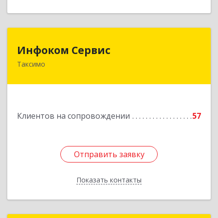
Инфоком Сервис
Инфоком Сервис
Таксимо
671560, Республика Бурятия, Муйский р-н, пгт.
Таксимо, ул. Железнодорожников, дом 14
Подробнее
Клиентов на сопровождении
57
Отправить заявку
Отправить заявку
Показать контакты
Назад