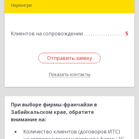
Нерюнгри
678967, Саха /Якутия/ Респ, Нерюнгри г,
Дружбы Народов пр-кт, дом № 14
Клиентов на сопровождении
5
Подробнее
Отправить заявку
Отправить заявку
Показать контакты
Назад
При выборе фирмы-франчайзи в
Забайкальском крае, обратите
внимание на:
Количество клиентов (договоров ИТС)