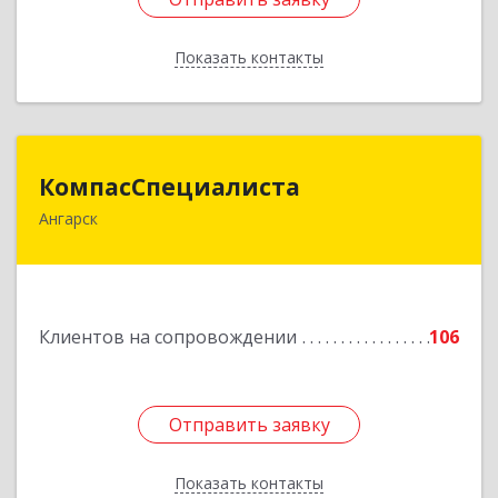
Показать контакты
Назад
КомпасСпециалиста
КомпасСпециалиста
Ангарск
665826, Иркутская обл, Ангарск г, 12А мкр, дом
№ 7, 86
Подробнее
Клиентов на сопровождении
106
Отправить заявку
Отправить заявку
Показать контакты
Назад