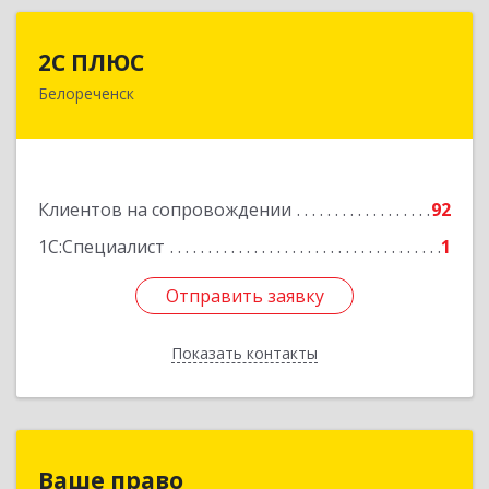
2С ПЛЮС
2С ПЛЮС
Белореченск
352630, Краснодарский край, Белореченский р-
н, Белореченск г, Мира ул, дом № 63
Подробнее
Клиентов на сопровождении
92
1С:Специалист
1
Отправить заявку
Отправить заявку
Показать контакты
Назад
Ваше право
Ваше право