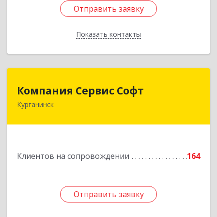
Отправить заявку
Отправить заявку
Показать контакты
Назад
Компания Сервис Софт
Компания Сервис Софт
Курганинск
352430, Краснодарский край, Курганинск г,
Розы Люксембург ул, дом № 333
Подробнее
Клиентов на сопровождении
164
Отправить заявку
Отправить заявку