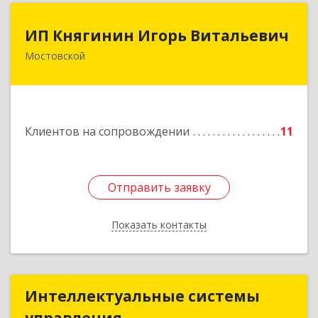
ИП Княгинин Игорь Витальевич
ИП Княгинин Игорь Витальевич
Мостовской
352570, Краснодарский край, Мостовский р-н,
Мостовской пгт, Гоголя ул, дом № 113, кв.3
Подробнее
Клиентов на сопровождении
11
Отправить заявку
Отправить заявку
Показать контакты
Назад
Интеллектуальные системы
Интеллектуальные системы