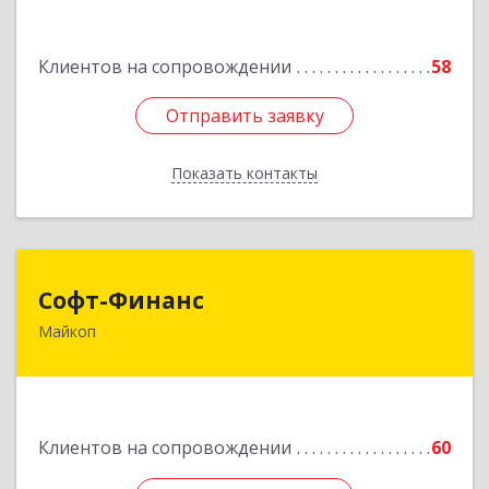
Подробнее
Клиентов на сопровождении
58
Отправить заявку
Отправить заявку
Показать контакты
Назад
Софт-Финанс
Софт-Финанс
Майкоп
385006, Адыгея Респ, Майкоп г, Калинина ул,
дом № 210С
Подробнее
Клиентов на сопровождении
60