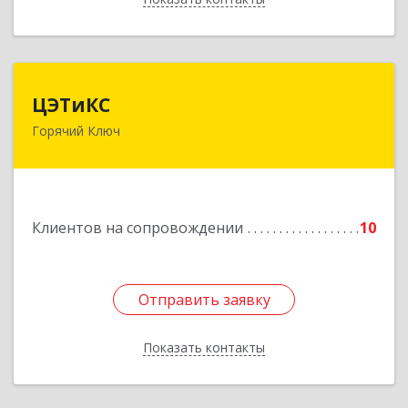
ЦЭТиКС
ЦЭТиКС
Горячий Ключ
353290, Краснодарский край, Горячий Ключ г,
Ленина ул, дом № 208, оф.21
Подробнее
Клиентов на сопровождении
10
Отправить заявку
Отправить заявку
Показать контакты
Назад