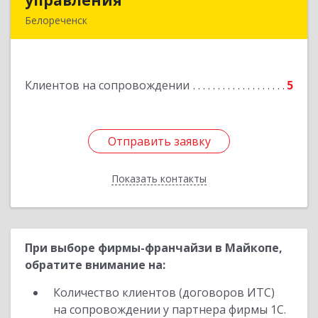
управления
управления
Белореченск
352630, Краснодарский край, Белореченск г,
Луценко ул, дом № 103
Клиентов на сопровождении
5
Подробнее
Отправить заявку
Отправить заявку
Показать контакты
Назад
При выборе фирмы-франчайзи в Майкопе,
обратите внимание на:
Количество клиентов (договоров ИТС)
на сопровождении у партнера фирмы 1С.