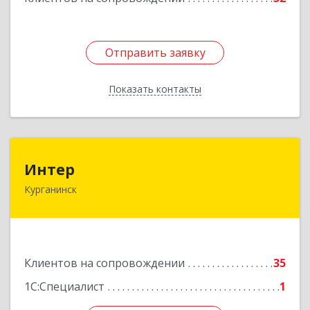
Отправить заявку
Отправить заявку
Показать контакты
Назад
Интер
Интер
Курганинск
352430, Краснодарский край, Курганинск г,
Матросова ул, дом № 151
Подробнее
Клиентов на сопровождении
35
1С:Специалист
1