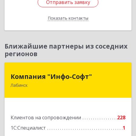
Отправить заявку
Отправить заявку
Показать контакты
Назад
Ближайшие партнеры из соседних
регионов
Компания "Инфо-Софт"
Компания "Инфо-Софт"
Лабинск
352500, Краснодарский край, Лабинский р-н,
Лабинск г, Константинова ул, дом № 72
Подробнее
Клиентов на сопровождении
228
1С:Специалист
1