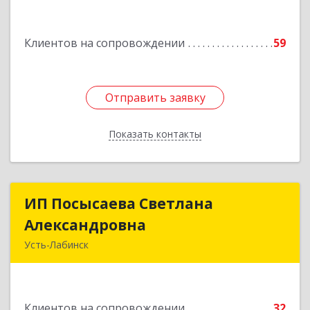
Подробнее
Клиентов на сопровождении
59
Отправить заявку
Отправить заявку
Показать контакты
Назад
ИП Посысаева Светлана
ИП Посысаева Светлана
Александровна
Александровна
Усть-Лабинск
352330, Краснодарский край, Усть-Лабинск г,
Зои Космодемьянской ул, дом № 192
Клиентов на сопровождении
32
Подробнее