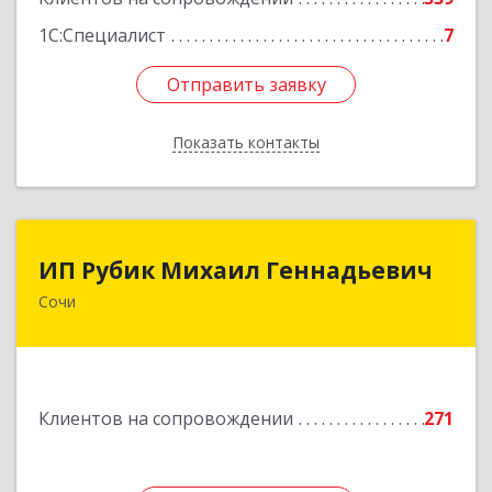
1С:Специалист
7
Отправить заявку
Отправить заявку
Показать контакты
Назад
ИП Рубик Михаил Геннадьевич
ИП Рубик Михаил Геннадьевич
Сочи
354003, Краснодарский край, Сочи г,
Макаренко ул, дом № 6/2
Подробнее
Клиентов на сопровождении
271