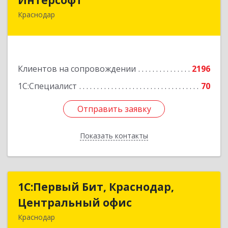
Краснодар
350020, Краснодарский край, Краснодар г,
Рашпилевская ул, дом № 179/1, оф.618
Подробнее
Клиентов на сопровождении
2196
1С:Специалист
70
Отправить заявку
Отправить заявку
Показать контакты
Назад
1С:Первый Бит, Краснодар,
1С:Первый Бит, Краснодар,
Центральный офис
Центральный офис
Краснодар
350051, Краснодарский край, Краснодар г,