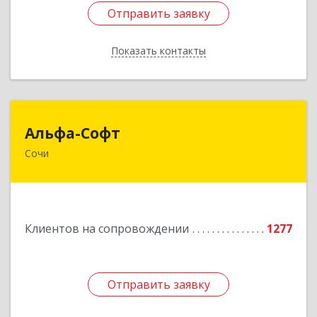
Отправить заявку
Отправить заявку
Показать контакты
Назад
Альфа-Софт
Альфа-Софт
Сочи
354000, Краснодарский край, Сочи г, Роз ул,
дом № 119, этаж 3
Подробнее
Клиентов на сопровождении
1277
Отправить заявку
Отправить заявку