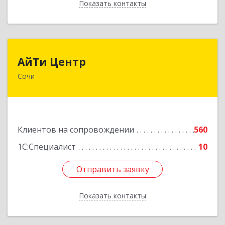
Показать контакты
Назад
АйТи Центр
АйТи Центр
Сочи
354000, Краснодарский край, Сочи, Московская
ул, дом № 19
Подробнее
Клиентов на сопровождении
560
1С:Специалист
10
Отправить заявку
Отправить заявку
Показать контакты
Назад