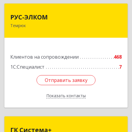
РУС-ЭЛКОМ
РУС-ЭЛКОМ
Темрюк
353500, Краснодарский край, Темрюкский р-н,
Темрюк г, Ленина ул, дом № 104
Подробнее
Клиентов на сопровождении
468
1С:Специалист
7
Отправить заявку
Отправить заявку
Показать контакты
Назад
ГК Система+
ГК Система+