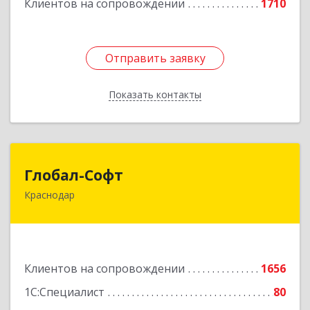
Клиентов на сопровождении
1710
Отправить заявку
Отправить заявку
Показать контакты
Назад
Глобал-Софт
Глобал-Софт
Краснодар
350018, Краснодарский край, Краснодар г,
Сормовская ул, дом № 7
Подробнее
Клиентов на сопровождении
1656
1С:Специалист
80