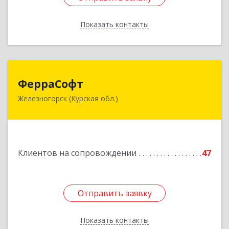
Показать контакты
Назад
ФерраСофт
ФерраСофт
Железногорск (Курская обл.)
307179, Курская обл, Железногорск г, Ленина ул,
дом № 92, корпус 1, оф.2-34
Подробнее
Клиентов на сопровождении
47
Отправить заявку
Отправить заявку
Показать контакты
Назад