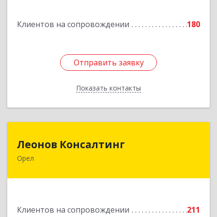
Подробнее
Клиентов на сопровождении
180
Отправить заявку
Отправить заявку
Показать контакты
Назад
Леонов Консалтинг
Леонов Консалтинг
Орел
302030, Орловская обл, Орловский р-н, Орел г,
Московская, дом № 17, пом.7
Подробнее
Клиентов на сопровождении
211