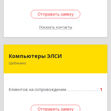
Отправить заявку
Отправить заявку
Показать контакты
Назад
Компьютеры ЭЛСИ
Компьютеры ЭЛСИ
Шебекино
309290, Белгородская обл, Шебекино,
ул.Ленина , д.12
Подробнее
Клиентов на сопровождении
1
Отправить заявку
Отправить заявку