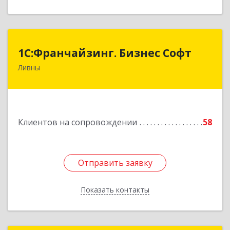
1C:Франчайзинг. Бизнес Софт
1C:Франчайзинг. Бизнес Софт
Ливны
303851, Орловская обл, Ливны г, Гайдара ул,
дом № 2, кв.124
Подробнее
Клиентов на сопровождении
58
Отправить заявку
Отправить заявку
Показать контакты
Назад