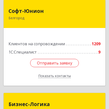
Софт-Юнион
Софт-Юнион
Белгород
308014, Белгородская обл, Белгород г, Садовая
ул, дом № 3а, оф.4/1
Подробнее
Клиентов на сопровождении
1209
1С:Специалист
9
Отправить заявку
Отправить заявку
Показать контакты
Назад
Бизнес-Логика
Бизнес-Логика