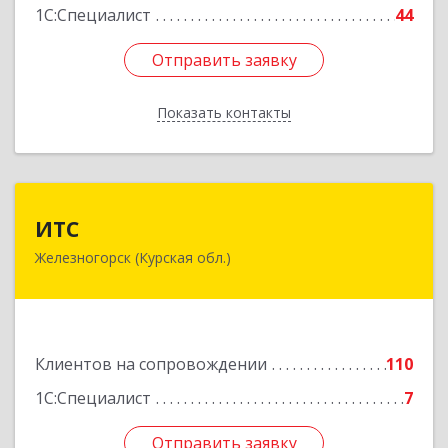
1С:Специалист
44
Отправить заявку
Отправить заявку
Показать контакты
Назад
ИТС
ИТС
Железногорск (Курская обл.)
307178, Курская обл, Железногорск г,
Димитрова ул, дом № 3, корпус 5, оф.5
Подробнее
Клиентов на сопровождении
110
1С:Специалист
7
Отправить заявку
Отправить заявку