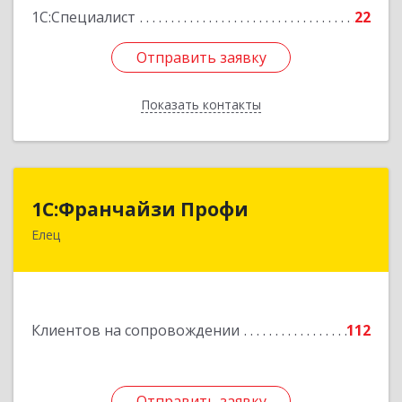
1С:Специалист
22
Отправить заявку
Отправить заявку
Показать контакты
Назад
1С:Франчайзи Профи
1С:Франчайзи Профи
Елец
399784, Липецкая обл, Елец г, Гагарина ул,
Здание № 3а
Подробнее
Клиентов на сопровождении
112
Отправить заявку
Отправить заявку