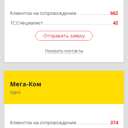
Подробнее
Клиентов на сопровождении
662
1С:Специалист
42
Отправить заявку
Отправить заявку
Показать контакты
Назад
Мега-Ком
Мега-Ком
Курск
305001, Курская обл, Курск г, Красной Армии ул,
дом № 23 А
Подробнее
Клиентов на сопровождении
374