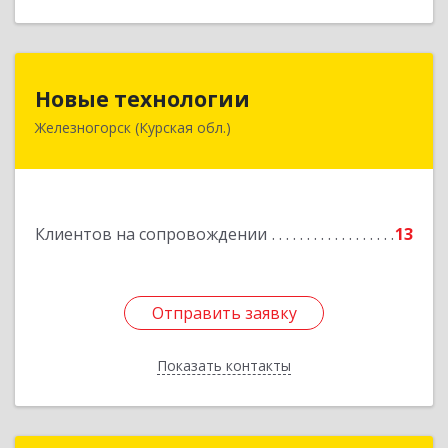
Новые технологии
Новые технологии
Железногорск (Курская обл.)
307170, Курская обл, Железногорский р-н,
Железногорск г, Автолюбителей пер, дом № 5,
офис 7
Подробнее
Клиентов на сопровождении
13
Отправить заявку
Отправить заявку
Показать контакты
Назад