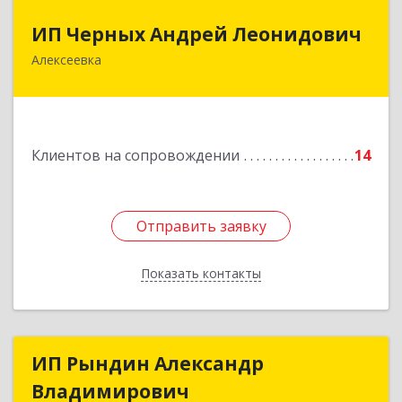
ИП Черных Андрей Леонидович
ИП Черных Андрей Леонидович
Алексеевка
309850, Белгородская обл, Алексеевский р-н,
Алексеевка г, Совхозная ул, дом № 23, кв.2
Подробнее
Клиентов на сопровождении
14
Отправить заявку
Отправить заявку
Показать контакты
Назад
ИП Рындин Александр
ИП Рындин Александр
Владимирович
Владимирович