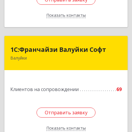
Показать контакты
Назад
1С:Франчайзи Валуйки Софт
1С:Франчайзи Валуйки Софт
Валуйки
309996, Белгородская обл, Валуйки г, Горького,
дом № 21, кв.21
Подробнее
Клиентов на сопровождении
69
Отправить заявку
Отправить заявку
Показать контакты
Назад