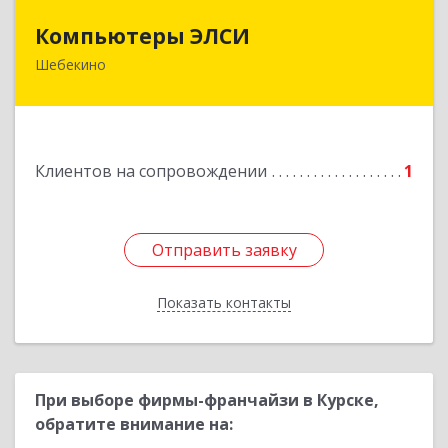
Компьютеры ЭЛСИ
Компьютеры ЭЛСИ
Шебекино
309290, Белгородская обл, Шебекино,
ул.Ленина , д.12
Подробнее
Клиентов на сопровождении
1
Отправить заявку
Отправить заявку
Показать контакты
Назад
При выборе фирмы-франчайзи в Курске,
обратите внимание на: