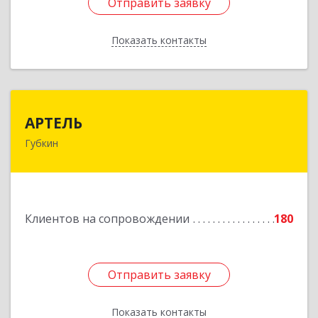
Отправить заявку
Отправить заявку
Показать контакты
Назад
АРТЕЛЬ
АРТЕЛЬ
Губкин
309181, Белгородская обл, Губкинский р-н,
Губкин г, Мира ул, дом № 20, оф.506
Подробнее
Клиентов на сопровождении
180
Отправить заявку
Отправить заявку
Показать контакты
Назад