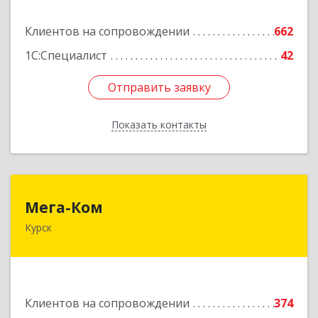
Подробнее
Клиентов на сопровождении
662
1С:Специалист
42
Отправить заявку
Отправить заявку
Показать контакты
Назад
Мега-Ком
Мега-Ком
Курск
305001, Курская обл, Курск г, Красной Армии ул,
дом № 23 А
Подробнее
Клиентов на сопровождении
374