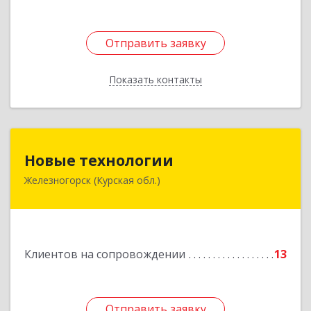
Отправить заявку
Отправить заявку
Показать контакты
Назад
Новые технологии
Новые технологии
Железногорск (Курская обл.)
307170, Курская обл, Железногорский р-н,
Железногорск г, Автолюбителей пер, дом № 5,
офис 7
Подробнее
Клиентов на сопровождении
13
Отправить заявку
Отправить заявку