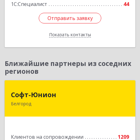
1С:Специалист
44
Отправить заявку
Отправить заявку
Показать контакты
Назад
Ближайшие партнеры из соседних
регионов
Софт-Юнион
Софт-Юнион
Белгород
308014, Белгородская обл, Белгород г, Садовая
ул, дом № 3а, оф.4/1
Подробнее
Клиентов на сопровождении
1209