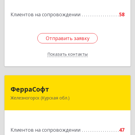
Подробнее
Клиентов на сопровождении
58
Отправить заявку
Отправить заявку
Показать контакты
Назад
ФерраСофт
ФерраСофт
Железногорск (Курская обл.)
307179, Курская обл, Железногорск г, Ленина ул,
дом № 92, корпус 1, оф.2-34
Подробнее
Клиентов на сопровождении
47