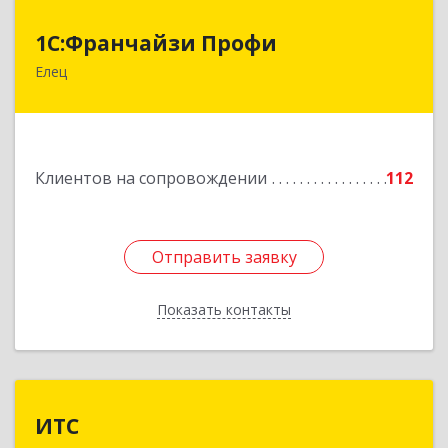
1С:Франчайзи Профи
1С:Франчайзи Профи
Елец
399784, Липецкая обл, Елец г, Гагарина ул,
Здание № 3а
Подробнее
Клиентов на сопровождении
112
Отправить заявку
Отправить заявку
Показать контакты
Назад
ИТС
ИТС