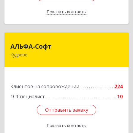
Показать контакты
Назад
АЛЬФА-Софт
АЛЬФА-Софт
Кудрово
188692, Ленинградская обл, Всеволожский м.р-
н, г.п.Заневское, Кудрово г, Пражская ул, дом №
3, кв.305
Подробнее
Клиентов на сопровождении
224
1С:Специалист
10
Отправить заявку
Отправить заявку
Показать контакты
Назад