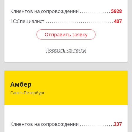
Подробнее
Клиентов на сопровождении
5928
1С:Специалист
407
Отправить заявку
Отправить заявку
Показать контакты
Назад
Амбер
Амбер
Санкт-Петербург
191119, Санкт-Петербург г, Правды ул, дом №
16
Подробнее
Клиентов на сопровождении
337