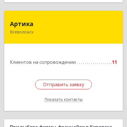
Артика
Артика
Всеволожск
188645, Ленинградская обл, Всеволожск г,
Доктора Сотникова ул, дом № 2, кв.86
Подробнее
Клиентов на сопровождении
11
Отправить заявку
Отправить заявку
Показать контакты
Назад