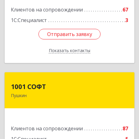
Подробнее
Клиентов на сопровождении
67
1С:Специалист
3
Отправить заявку
Отправить заявку
Показать контакты
Назад
1001 СОФТ
1001 СОФТ
Пушкин
196608, Санкт-Петербург г, Пушкин г,
Автомобильная ул, дом № 6, литера А, оф.207
Подробнее
Клиентов на сопровождении
87