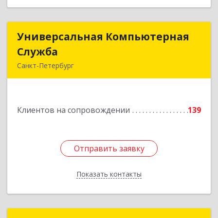
Универсальная Компьютерная
Универсальная Компьютерная
Служба
Служба
Санкт-Петербург
192007, Санкт-Петербург г, Тамбовская ул, дом
№ 12, корпус В, кв.31
Клиентов на сопровождении
139
Подробнее
Отправить заявку
Отправить заявку
Показать контакты
Назад