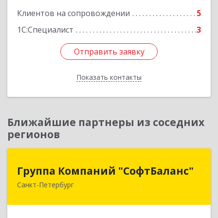
Клиентов на сопровождении
5
1С:Специалист
3
Отправить заявку
Отправить заявку
Показать контакты
Назад
Ближайшие партнеры из соседних
регионов
Группа Компаний "СофтБаланс"
Группа Компаний "СофтБаланс"
Санкт-Петербург
195112, Санкт-Петербург г, Заневский пр-кт,
дом № 30, корпус 2, литера А