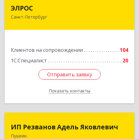
ЭЛРОС
ЭЛРОС
Санкт-Петербург
191024, Санкт-Петербург г, Тележная ул, дом №
22, кв.6
Подробнее
Клиентов на сопровождении
104
1С:Специалист
20
Отправить заявку
Отправить заявку
Показать контакты
Назад
ИП Резванов Адель Яковлевич
ИП Резванов Адель Яковлевич
Пушкин
196602, Санкт-Петербург г, Пушкин г, Красной