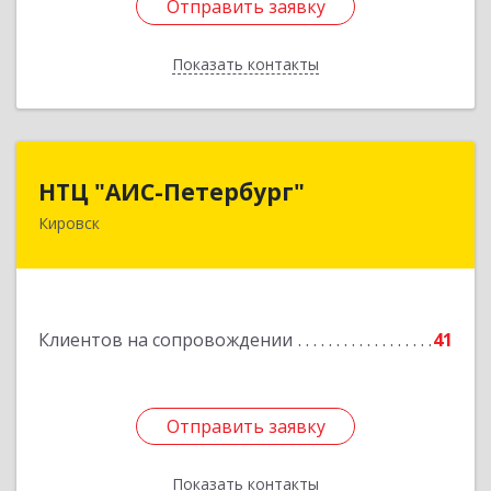
Отправить заявку
Отправить заявку
Показать контакты
Назад
НТЦ "АИС-Петербург"
НТЦ "АИС-Петербург"
Кировск
187342, Ленинградская обл, Кировск г, р-н
Кировский, Новая ул, дом № 5, а/я 11
Подробнее
Клиентов на сопровождении
41
Отправить заявку
Отправить заявку
Показать контакты
Назад