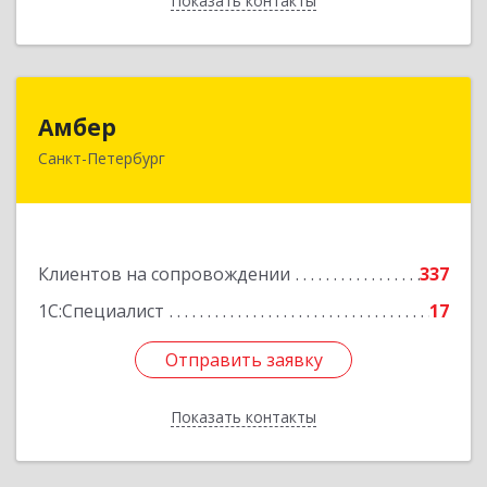
Показать контакты
Назад
Амбер
Амбер
Санкт-Петербург
191119, Санкт-Петербург г, Правды ул, дом №
16
Подробнее
Клиентов на сопровождении
337
1С:Специалист
17
Отправить заявку
Отправить заявку
Показать контакты
Назад