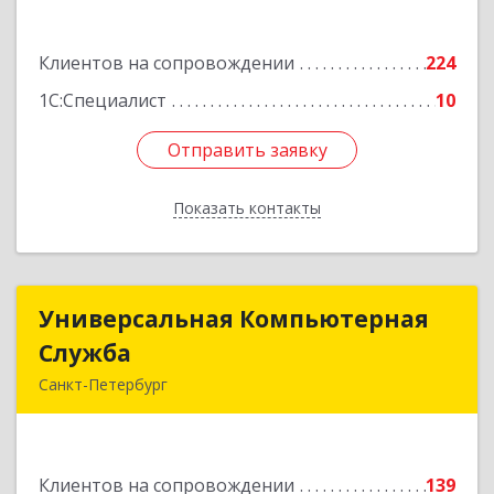
3, кв.305
Подробнее
Клиентов на сопровождении
224
1С:Специалист
10
Отправить заявку
Отправить заявку
Показать контакты
Назад
Универсальная Компьютерная
Универсальная Компьютерная
Служба
Служба
Санкт-Петербург
192007, Санкт-Петербург г, Тамбовская ул, дом
№ 12, корпус В, кв.31
Клиентов на сопровождении
139
Подробнее