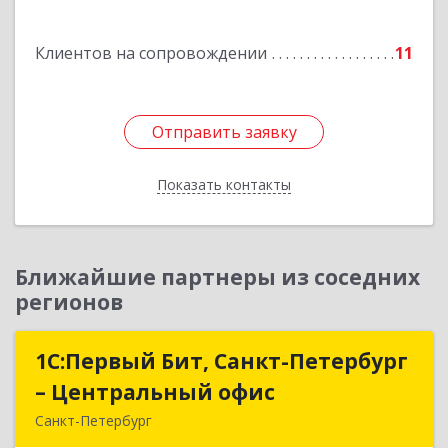
Подробнее
Клиентов на сопровождении
11
Отправить заявку
Отправить заявку
Показать контакты
Назад
Ближайшие партнеры из соседних
регионов
1С:Первый Бит, Санкт-Петербург
1С:Первый Бит, Санкт-Петербург
– Центральный офис
– Центральный офис
Санкт-Петербург
г.Санкт-Петербург, Невский проспект, 10