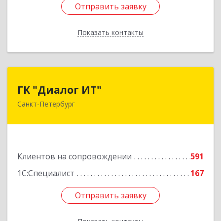
Отправить заявку
Отправить заявку
Показать контакты
Назад
ГК "Диалог ИТ"
ГК "Диалог ИТ"
Санкт-Петербург
194100, Санкт-Петербург г, вн.тер.г.
муниципальный округ Сампсониевское,
Большой Сампсониевский пр-кт, дом № 68,
литера Н, пом.25-Н, ком.№42
Клиентов на сопровождении
591
Подробнее
1С:Специалист
167
Отправить заявку
Отправить заявку