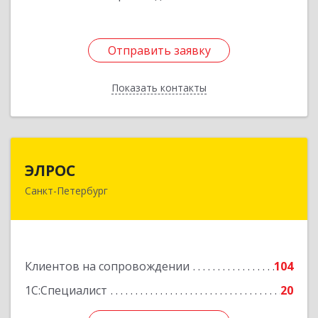
Отправить заявку
Отправить заявку
Показать контакты
Назад
ЭЛРОС
ЭЛРОС
Санкт-Петербург
191024, Санкт-Петербург г, Тележная ул, дом №
22, кв.6
Подробнее
Клиентов на сопровождении
104
1С:Специалист
20