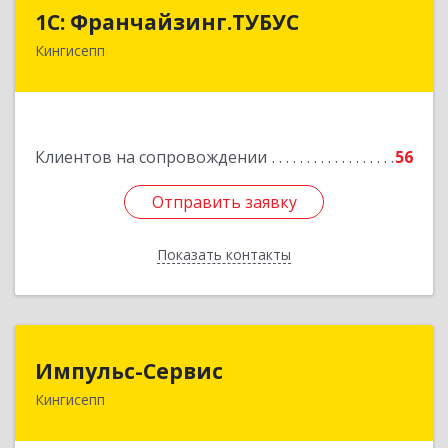
1С: Франчайзинг.ТУБУС
1С: Франчайзинг.ТУБУС
Кингисепп
Подробнее
Клиентов на сопровождении
56
Отправить заявку
Отправить заявку
Показать контакты
Назад
Импульс-Сервис
Импульс-Сервис
Кингисепп
188480, Ленинградская обл, Кингисеппский р-н,
Кингисепп г, Воровского ул, дом № 40/15