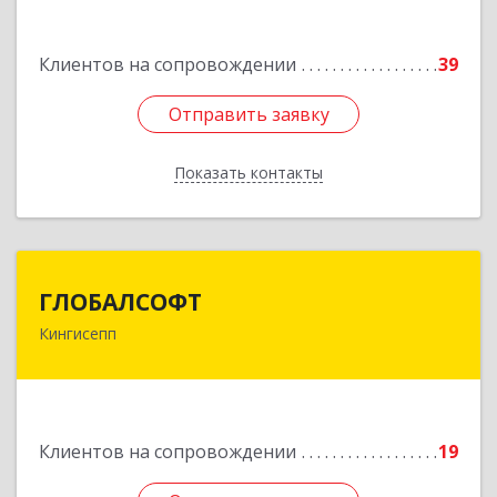
Подробнее
Клиентов на сопровождении
39
Отправить заявку
Отправить заявку
Показать контакты
Назад
ГЛОБАЛСОФТ
ГЛОБАЛСОФТ
Кингисепп
188485, Ленинградская обл, Кингисеппский р-н,
Кингисепп г, Красногвардейская ул, дом № 6/13
Подробнее
Клиентов на сопровождении
19