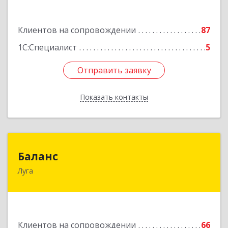
Подробнее
Клиентов на сопровождении
87
1С:Специалист
5
Отправить заявку
Отправить заявку
Показать контакты
Назад
Баланс
Баланс
Луга
188230, Ленинградская обл, Луга г, Урицкого
пр-кт, дом № 77а
Подробнее
Клиентов на сопровождении
66