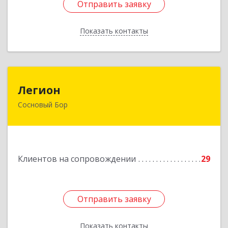
Отправить заявку
Отправить заявку
Показать контакты
Назад
Легион
Легион
Сосновый Бор
188544, Ленинградская обл, Сосновый Бор г,
Парковая ул, дом № 9
Подробнее
Клиентов на сопровождении
29
Отправить заявку
Отправить заявку
Показать контакты
Назад