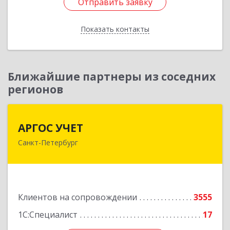
Отправить заявку
Отправить заявку
Показать контакты
Назад
Ближайшие партнеры из соседних
регионов
АРГОС УЧЕТ
АРГОС УЧЕТ
Санкт-Петербург
196191, Санкт-Петербург г, Конституции пл,
дом № 7, оф.416
Подробнее
Клиентов на сопровождении
3555
1С:Специалист
17