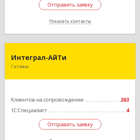
Отправить заявку
Отправить заявку
Показать контакты
Назад
Интеграл-АйТи
Интеграл-АйТи
Гатчина
188300, Ленинградская обл, Гатчинский р-н,
Гатчина г, 25 Октября пр-кт, дом № 42, литера
А, оф.412
Подробнее
Клиентов на сопровождении
263
1С:Специалист
4
Отправить заявку
Отправить заявку