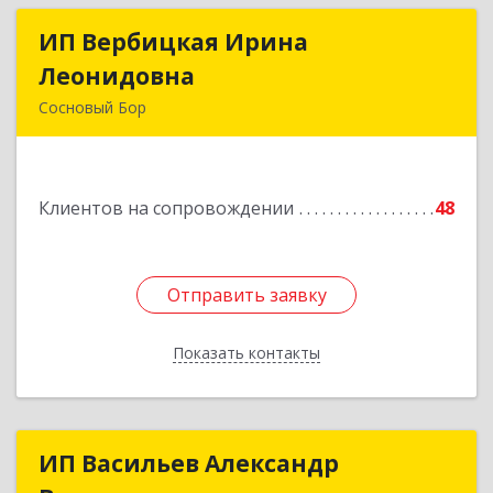
ИП Вербицкая Ирина
ИП Вербицкая Ирина
Леонидовна
Леонидовна
Сосновый Бор
189540, Сосновый Бор г, Героев пр-кт, дом №
55
Клиентов на сопровождении
48
Подробнее
Отправить заявку
Отправить заявку
Показать контакты
Назад
ИП Васильев Александр
ИП Васильев Александр