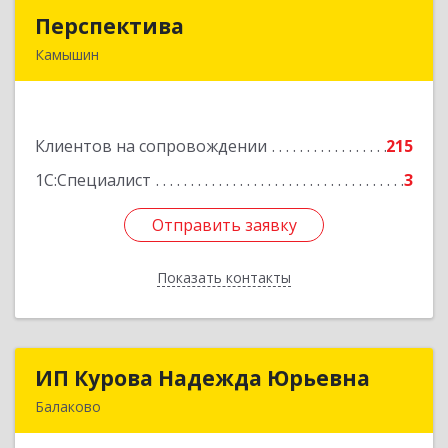
Перспектива
Перспектива
Камышин
403850, Волгоградская обл, Камышин г,
Леонова ул, дом № 26
Клиентов на сопровождении
215
Подробнее
1С:Специалист
3
Отправить заявку
Отправить заявку
Показать контакты
Назад
ИП Курова Надежда Юрьевна
ИП Курова Надежда Юрьевна
Балаково
413857, Саратовская обл, Балаково г,