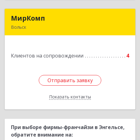
МирКомп
МирКомп
Вольск
412900, Саратовская обл, Вольск г,
Володарского ул, дом № 86
Клиентов на сопровождении
4
Подробнее
Отправить заявку
Отправить заявку
Показать контакты
Назад
При выборе фирмы-франчайзи в Энгельсе,
обратите внимание на: