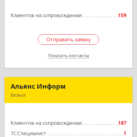
Комсомольская ул, дом № 51, кв.81
Клиентов на сопровождении
159
Подробнее
Отправить заявку
Отправить заявку
Показать контакты
Назад
Альянс Информ
Альянс Информ
Вольск
412906, Саратовская обл, Вольск г,
Чернышевского ул, дом № 73А
Клиентов на сопровождении
187
Подробнее
1С:Специалист
1