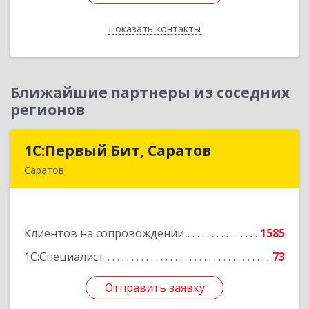
Показать контакты
Назад
Ближайшие партнеры из соседних
регионов
1С:Первый Бит, Саратов
1С:Первый Бит, Саратов
Саратов
410005, Саратовская обл, Саратов г,
Астраханская ул, дом № 87, корпус 50
Клиентов на сопровождении
1585
Подробнее
1С:Специалист
73
Отправить заявку
Отправить заявку