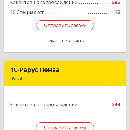
Клиентов на сопровождении
595
Подробнее
1С:Специалист
15
Отправить заявку
Отправить заявку
Показать контакты
Назад
1С-Рарус Пенза
1С-Рарус Пенза
Пенза
440028, Пензенская обл, Пенза г, Леонова ул,
дом № 10, пом.10
Клиентов на сопровождении
539
Подробнее
Отправить заявку
Отправить заявку