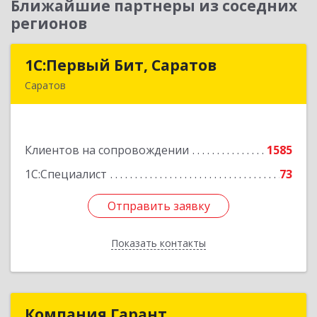
Ближайшие партнеры из соседних
регионов
1С:Первый Бит, Саратов
1С:Первый Бит, Саратов
Саратов
410005, Саратовская обл, Саратов г,
Астраханская ул, дом № 87, корпус 50
Клиентов на сопровождении
1585
Подробнее
1С:Специалист
73
Отправить заявку
Отправить заявку
Показать контакты
Назад
Компания Гарант
Компания Гарант