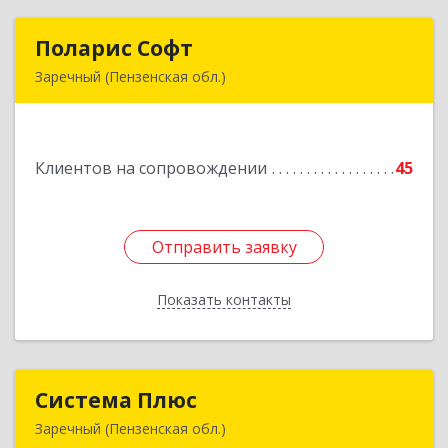
Поларис Софт
Поларис Софт
Заречный (Пензенская обл.)
442960, Пензенская обл, Заречный г,
В.В.Демакова проезд, дом № 5, кв.303
Клиентов на сопровождении
45
Подробнее
Отправить заявку
Отправить заявку
Показать контакты
Назад
Система Плюс
Система Плюс
Заречный (Пензенская обл.)