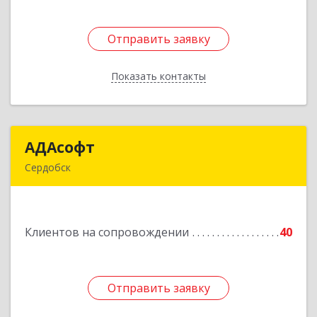
Отправить заявку
Отправить заявку
Показать контакты
Назад
АДАсофт
АДАсофт
Сердобск
442894, Пензенская обл, Сердобск г,
Чайковского ул, дом № 96А, кв.6
Клиентов на сопровождении
40
Подробнее
Отправить заявку
Отправить заявку