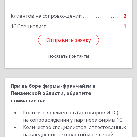
Борисоглебск г, Матросовская ул, дом № 127
Клиентов на сопровождении
2
Подробнее
1С:Специалист
1
Отправить заявку
Отправить заявку
Показать контакты
Назад
При выборе фирмы-франчайзи в
Пензенской области, обратите
внимание на:
Количество клиентов (договоров ИТС)
на сопровождении у партнера фирмы 1С.
Количество специалистов, аттестованных
на внедрение технологий и решений