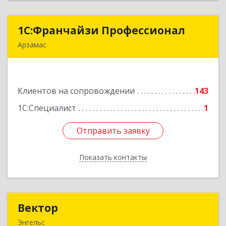
1С:Франчайзи Профессионал
1С:Франчайзи Профессионал
Арзамас
607227, Нижегородская обл, Арзамас г, Кирова
ул, дом № 56, кв.6
Клиентов на сопровождении
143
Подробнее
1С:Специалист
1
Отправить заявку
Отправить заявку
Показать контакты
Назад
Вектор
Вектор
Энгельс