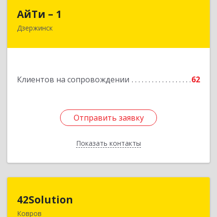
АйТи – 1
АйТи – 1
Дзержинск
606015, Нижегородская обл, Дзержинск г,
Ленина пр-кт, дом № 8, кв.20
Подробнее
Клиентов на сопровождении
62
Отправить заявку
Отправить заявку
Показать контакты
Назад
42Solution
42Solution
Ковров
601967, Владимирская обл, муниципальный