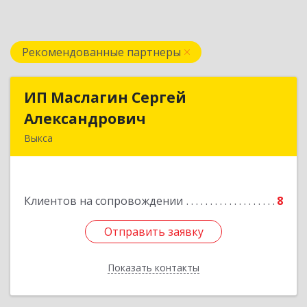
Рекомендованные партнеры
ИП Маслагин Сергей
ИП Маслагин Сергей
Александрович
Александрович
Выкса
607060, Нижегородская обл, , Выкса г, Красная
пл., 16/61
Клиентов на сопровождении
8
Подробнее
Отправить заявку
Отправить заявку
Показать контакты
Назад