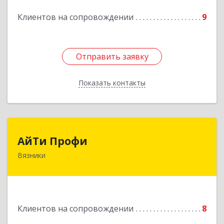
Подробнее
Клиентов на сопровождении
9
Отправить заявку
Отправить заявку
Показать контакты
Назад
АйТи Профи
АйТи Профи
Вязники
Подробнее
Клиентов на сопровождении
8