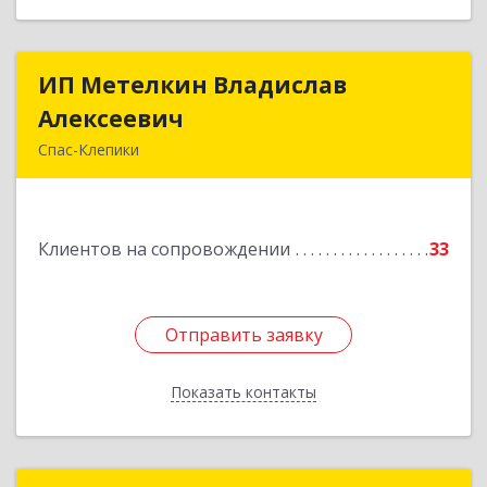
ИП Метелкин Владислав
ИП Метелкин Владислав
Алексеевич
Алексеевич
Спас-Клепики
391030, Рязанская обл, Спас-Клепики г, 1 Мая ул,
дом № 10
Клиентов на сопровождении
33
Подробнее
Отправить заявку
Отправить заявку
Показать контакты
Назад