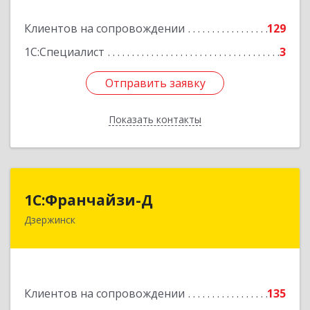
Подробнее
Клиентов на сопровождении
129
1С:Специалист
3
Отправить заявку
Отправить заявку
Показать контакты
Назад
1С:Франчайзи-Д
1С:Франчайзи-Д
Дзержинск
606025, Нижегородская обл, Дзержинск г,
Циолковского пр-кт, дом № 15
Подробнее
Клиентов на сопровождении
135