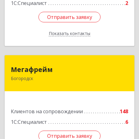
1С:Специалист
2
Отправить заявку
Отправить заявку
Показать контакты
Назад
Мегафрейм
Мегафрейм
Богородск
607600, Нижегородская обл, Богородск г,
Ленина ул, дом № 123, этаж 4, пом. 5
Подробнее
Клиентов на сопровождении
148
1С:Специалист
6
Отправить заявку
Отправить заявку