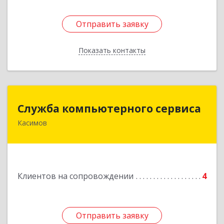
Отправить заявку
Отправить заявку
Показать контакты
Назад
Служба компьютерного сервиса
Служба компьютерного сервиса
Касимов
391300, Рязанская обл., г.Касимов, ул.Советская
136
Подробнее
Клиентов на сопровождении
4
Отправить заявку
Отправить заявку