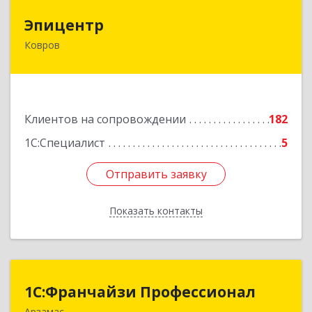
Эпицентр
Эпицентр
Ковров
601900, Владимирская обл, Ковров г, Барсукова
ул, дом № 17
Подробнее
Клиентов на сопровождении
182
1С:Специалист
5
Отправить заявку
Отправить заявку
Показать контакты
Назад
1С:Франчайзи Профессионал
1С:Франчайзи Профессионал
Арзамас